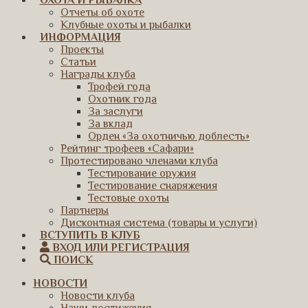
ОХОТА И РЫБАЛКА
Отчеты об охоте
Клубные охоты и рыбалки
ИНФОРМАЦИЯ
Проекты
Статьи
Награды клуба
Трофей года
Охотник года
За заслуги
За вклад
Орден «За охотничью доблесть»
Рейтинг трофеев «Сафари»
Протестировано членами клуба
Тестирование оружия
Тестирование снаряжения
Тестовые охоты
Партнеры
Дисконтная система (товары и услуги)
ВСТУПИТЬ В КЛУБ
ВХОД ИЛИ РЕГИСТРАЦИЯ
ПОИСК
НОВОСТИ
Новости клуба