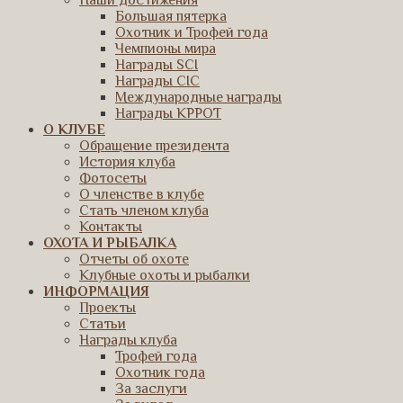
Наши достижения
Большая пятерка
Охотник и Трофей года
Чемпионы мира
Награды SCI
Награды CIC
Международные награды
Награды КРРОТ
О КЛУБЕ
Обращение президента
История клуба
Фотосеты
О членстве в клубе
Стать членом клуба
Контакты
ОХОТА И РЫБАЛКА
Отчеты об охоте
Клубные охоты и рыбалки
ИНФОРМАЦИЯ
Проекты
Статьи
Награды клуба
Трофей года
Охотник года
За заслуги