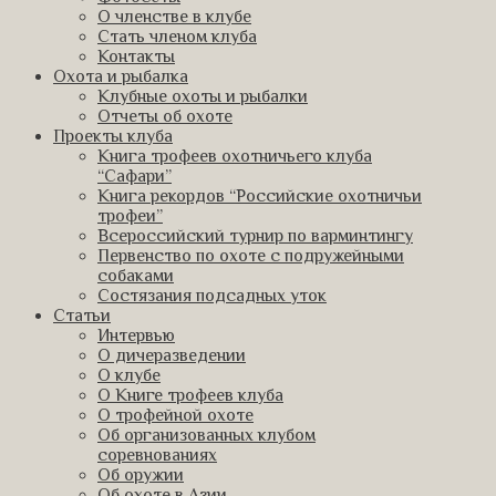
О членстве в клубе
Стать членом клуба
Контакты
Охота и рыбалка
Клубные охоты и рыбалки
Отчеты об охоте
Проекты клуба
Книга трофеев охотничьего клуба
“Сафари”
Книга рекордов “Российские охотничьи
трофеи”
Всероссийский турнир по варминтингу
Первенство по охоте с подружейными
собаками
Состязания подсадных уток
Статьи
Интервью
О дичеразведении
О клубе
О Книге трофеев клуба
О трофейной охоте
Об организованных клубом
соревнованиях
Об оружии
Об охоте в Азии