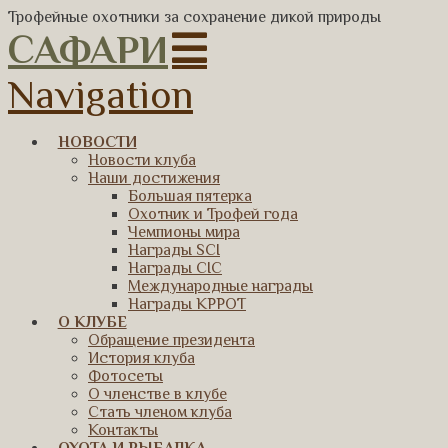
Трофейные охотники за сохранение дикой природы
САФАРИ
Navigation
НОВОСТИ
Новости клуба
Наши достижения
Большая пятерка
Охотник и Трофей года
Чемпионы мира
Награды SCI
Награды CIC
Международные награды
Награды КРРОТ
О КЛУБЕ
Обращение президента
История клуба
Фотосеты
О членстве в клубе
Стать членом клуба
Контакты