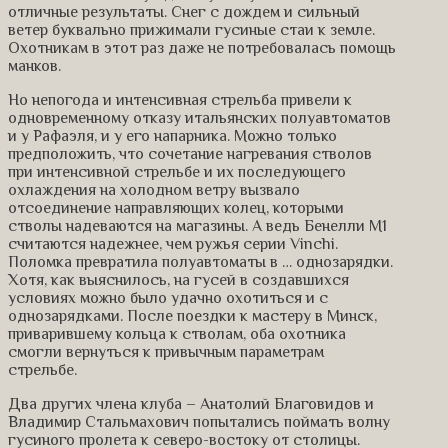
отличные результаты. Снег с дождем и сильный
ветер буквально прижимали гусиные стаи к земле.
Охотникам в этот раз даже не потребовалась помощь
манков.
Но непогода и интенсивная стрельба привели к
одновременному отказу итальянских полуавтоматов
и у Рафаэля, и у его напарника. Можно только
предположить, что сочетание нагревания стволов
при интенсивной стрельбе и их последующего
охлаждения на холодном ветру вызвало
отсоединение направляющих колец, которыми
стволы надеваются на магазины. А ведь Бенелли М1
считаются надежнее, чем ружья серии Vinchi.
Поломка превратила полуавтоматы в … однозарядки.
Хотя, как выяснилось, на гусей в создавшихся
условиях можно было удачно охотиться и с
однозарядками. После поездки к мастеру в Минск,
приварившему кольца к стволам, оба охотника
смогли вернуться к привычным параметрам
стрельбе.
Два других члена клуба – Анатолий Благовидов и
Владимир Стальмахович попытались поймать волну
гусиного пролета к северо-востоку от столицы.