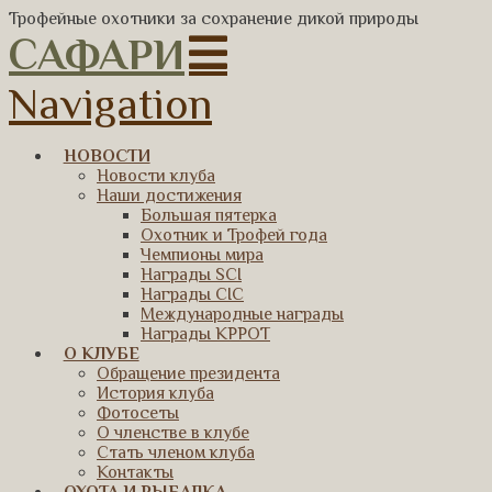
Трофейные охотники за сохранение дикой природы
САФАРИ
Navigation
НОВОСТИ
Новости клуба
Наши достижения
Большая пятерка
Охотник и Трофей года
Чемпионы мира
Награды SCI
Награды CIC
Международные награды
Награды КРРОТ
О КЛУБЕ
Обращение президента
История клуба
Фотосеты
О членстве в клубе
Стать членом клуба
Контакты