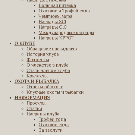
Наши достижения
Большая пятерка
Охотник и Трофей года
Чемпионы мира
Награды SCI
Награды CIC
Международные награды
Награды КРРОТ
О КЛУБЕ
Обращение президента
История клуба
Фотосеты
О членстве в клубе
Стать членом клуба
Контакты
ОХОТА И РЫБАЛКА
Отчеты об охоте
Клубные охоты и рыбалки
ИНФОРМАЦИЯ
Проекты
Статьи
Награды клуба
Трофей года
Охотник года
За заслуги