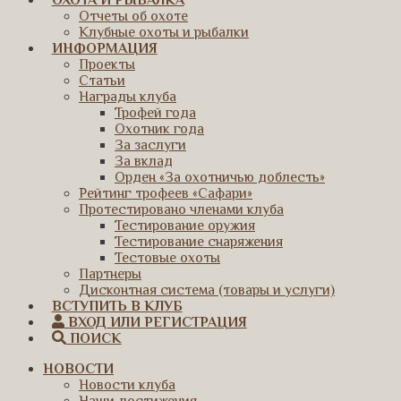
ОХОТА И РЫБАЛКА
Отчеты об охоте
Клубные охоты и рыбалки
ИНФОРМАЦИЯ
Проекты
Статьи
Награды клуба
Трофей года
Охотник года
За заслуги
За вклад
Орден «За охотничью доблесть»
Рейтинг трофеев «Сафари»
Протестировано членами клуба
Тестирование оружия
Тестирование снаряжения
Тестовые охоты
Партнеры
Дисконтная система (товары и услуги)
ВСТУПИТЬ В КЛУБ
ВХОД ИЛИ РЕГИСТРАЦИЯ
ПОИСК
НОВОСТИ
Новости клуба