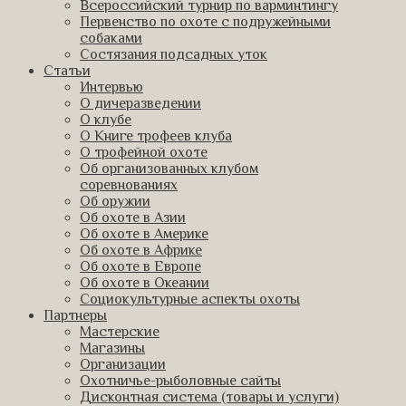
Всероссийский турнир по варминтингу
Первенство по охоте с подружейными
собаками
Состязания подсадных уток
Статьи
Интервью
О дичеразведении
О клубе
О Книге трофеев клуба
О трофейной охоте
Об организованных клубом
соревнованиях
Об оружии
Об охоте в Азии
Об охоте в Америке
Об охоте в Африке
Об охоте в Европе
Об охоте в Океании
Социокультурные аспекты охоты
Партнеры
Мастерские
Магазины
Организации
Охотничье-рыболовные сайты
Дисконтная система (товары и услуги)