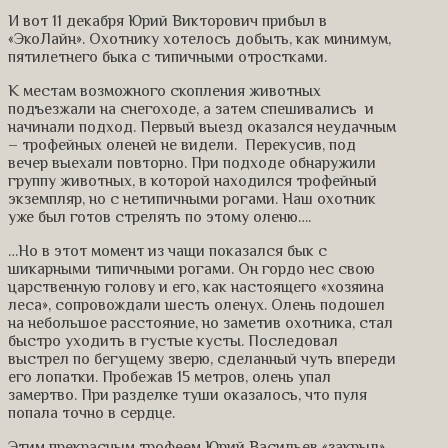
И вот 11 декабря Юрий Викторович прибыл в
«ЭкоЛайн». Охотнику хотелось добыть, как минимум,
пятилетнего быка с типичными отростками.
К местам возможного скопления животных
подъезжали на снегоходе, а затем спешивались и
начинали подход. Первый выезд оказался неудачным
– трофейных оленей не видели. Перекусив, под
вечер выехали повторно. При подходе обнаружили
группу животных, в которой находился трофейный
экземпляр, но с нетипичными рогами. Наш охотник
уже был готов стрелять по этому оленю….
…Но в этот момент из чащи показался бык с
шикарными типичными рогами. Он гордо нес свою
царственную голову и его, как настоящего «хозяина
леса», сопровождали шесть оленух. Олень подошел
на небольшое расстояние, но заметив охотника, стал
быстро уходить в густые кусты. Последовал
выстрел по бегущему зверю, сделанный чуть впереди
его лопатки. Пробежав 15 метров, олень упал
замертво. При разделке туши оказалось, что пуля
попала точно в сердце.
Этим прекрасным трофеем Юрий Васильев «закрыл»