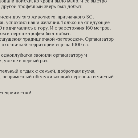
овали поиски, но крови было мало, и ее быстро
, другой трофейный зверь был добыт.
оиски другого животного, признанного SCI
ман успокоил наши желания. Только на следующее
 поднимались в гору. И с расстояния 160 метров,
лом в сердце трофей был добыт.
 ощущения традиционной «загородки». Организатор
 охотничьей территории еще на 1000 га.
х одноклубника звонили организатору и
 уже не в первый раз.
ательный отдых с семьей, добротная кухня,
на, неприметный обслуживающий персонал и чистый
степриимство!