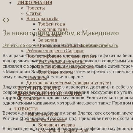
ИНФОРМАЦИЯ
Проекты
Статьи
Награды клуба
Трофей года
Охотник года
За новогодним призом в Македонию
За заслуги
За вклад
Отчеты об охоте
Редакция
30.04.2014
Комментировать
Орден «За охотничью доблесть»
Рейтинг трофеев «Сафари»
Выиграв на клубном Новогоднем вечере сертификат на бес
Протестировано членами клуба
дня организации охоты для двух охотников в конце зимы я н
Тестирование оружия
связался с хорошо говорящим на русском языке директоро
Тестирование снаряжения
в Македонии Златко Соколиком, затем встретился с ним на 
Тестовые охоты
нему с членами своей семьи в апреле.
Партнеры
Дисконтная система (товары и услуги)
Златко лично встретил нас в аэропорту, доставил к себе в 
ВСТУПИТЬ В КЛУБ
сопровождал все дни охоты и проводил экскурсии по угодь
ВХОД ИЛИ РЕГИСТРАЦИЯ
кормление с рук молодняка муфлонов. Увлекательно прошла
ПОИСК
одноименным названием, который называют также Городом 
НОВОСТИ
Вечером у камина за бокалом вина Златко, как охотник, ин
Новости клуба
России (Тофалария, Чукотка и др.). Привлекает его и охота н
Наши достижения
Большая пятерка
В первый день охоты мы обнаружили трофейного муфлона, но
Охотник и Трофей года