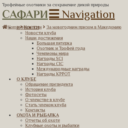
Трофейные охотники за сохранение дикой природы
САФАРИ
Navigation
Home
Новости
За новогодним призом в Македонию
НОВОСТИ
Новости клуба
Наши достижения
Большая пятерка
Охотник и Трофей года
Чемпионы мира
Награды SCI
Награды CIC
Международные награды
Награды КРРОТ
О КЛУБЕ
Обращение президента
История клуба
Фотосеты
О членстве в клубе
Стать членом клуба
Контакты
ОХОТА И РЫБАЛКА
Отчеты об охоте
Клубные охоты и рыбалки