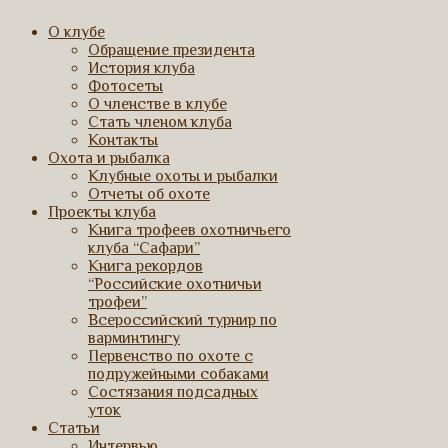
О клубе
Обращение президента
История клуба
Фотосеты
О членстве в клубе
Стать членом клуба
Контакты
Охота и рыбалка
Клубные охоты и рыбалки
Отчеты об охоте
Проекты клуба
Книга трофеев охотничьего
клуба “Сафари”
Книга рекордов
“Российские охотничьи
трофеи”
Всероссийский турнир по
варминтингу
Первенство по охоте с
подружейными собаками
Состязания подсадных
уток
Статьи
Интервью