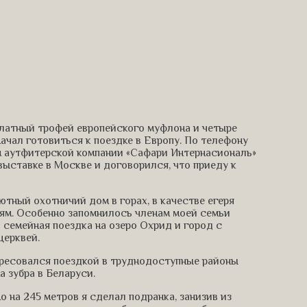
платный трофей европейского муфлона и четыре
ачал готовиться к поездке в Европу. По телефону
м аутфитерской компании «Сафари Интернасиональ»
выставке в Москве и договорился, что приеду к
уютный охотничий дом в горах, в качестве егеря
ям. Особенно запомнилось членам моей семьи
 семейная поездка на озеро Охрид и город с
церквей.
тересовался поездкой в труднодоступные районы
а зубра в Беларуси.
 на 245 метров я сделал подранка, занизив из