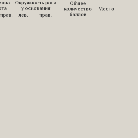
инна
Окружность рога
Общее
ога
у основания
количество
Место
баллов
прав.
лев.
прав.