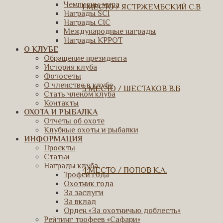
Чемпионы мира
1 МЕСТО / ЯСТРЖЕМБСКИЙ С.В
Награды SCI
Награды CIC
Международные награды
Награды КРРОТ
О КЛУБЕ
Обращение президента
История клуба
Фотосеты
О членстве в клубе
3 МЕСТО / ШЕСТАКОВ В.Б
Стать членом клуба
Контакты
ОХОТА И РЫБАЛКА
Отчеты об охоте
Клубные охоты и рыбалки
ИНФОРМАЦИЯ
Проекты
Статьи
Награды клуба
4 МЕСТО / ПОПОВ К.А.
Трофей года
Охотник года
За заслуги
За вклад
Орден «За охотничью доблесть»
Рейтинг трофеев «Сафари»