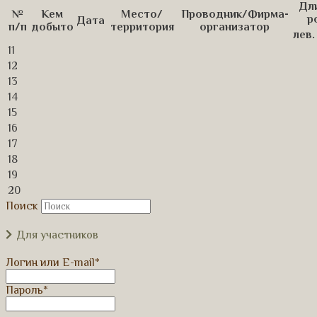
Дл
№
Кем
Место/
Проводник/Фирма-
р
Дата
п/п
добыто
территория
организатор
лев.
11
12
13
14
15
16
17
18
19
20
Поиск
Для участников
Логин или E-mail
*
Пароль
*