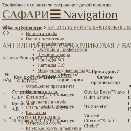
Трофейные охотники за сохранение дикой природы
САФАРИ
Navigation
Home
Новости
АНТИЛОПА БЕЙТСА КАРЛИКОВАЯ / BA
НОВОСТИ
Новости клуба
Наши достижения
АНТИЛОПА БЕЙТСА КАРЛИКОВАЯ / BAT
Большая пятерка
Охотник и Трофей года
Чемпионы мира
Африка
Редакция
21.01.2022
Награды SCI
Награды CIC
Международные награды
Проводник/
№
Место/
Награды КРРОТ
Кем добыто
Дата
Фирма-
п/п
территория
О КЛУБЕ
организатор
л
Обращение президента
История клуба
Ястржембский
Guy Le Boes/”Mayo
1
1
07.09
Камерун
Фотосеты
С.В.
Oldiri Safaris”
1
О членстве в клубе
Мошкалов
1
2
04.11
Камерун
“H. Shelete”
Стать членом клуба
А.В.
1
Контакты
Vincent
ОХОТА И РЫБАЛКА
3
Шестаков В.Б.
07.19
Камерун
Citerne/”Safaris
1
Отчеты об охоте
Chelet”
Клубные охоты и рыбалки