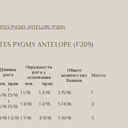
TES PYGMY ANTELOPE (F209)
ES PYGMY ANTELOPE (F209)
Окружность
Длинна
Общее
рога у
рога
количество
Место
основания
баллов
ев.
прав.
лев.
прав.
1
1 1/16
1 2/16
5 15/16
1
5/16
13/16
1
1 2/16
1 2/16
5 14/16
2
3/16
13/16
 1/16
1 2/16
1 7/16
2 0/16
5 10/16
3