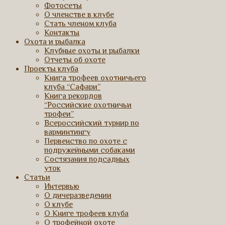
Фотосеты
О членстве в клубе
Стать членом клуба
Контакты
Охота и рыбалка
Клубные охоты и рыбалки
Отчеты об охоте
Проекты клуба
Книга трофеев охотничьего
клуба “Сафари”
Книга рекордов
“Российские охотничьи
трофеи”
Всероссийский турнир по
варминтингу
Первенство по охоте с
подружейными собаками
Состязания подсадных
уток
Статьи
Интервью
О дичеразведении
О клубе
О Книге трофеев клуба
О трофейной охоте