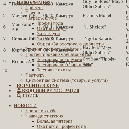
Guy Le Boes/”Mayo
1
ИНФОРМАЦИЯ
4
Попов К.А.
05.10
Камерун
Oldiri Safaris”
7
Проекты
1
Статьи
5
Мочаев И.Н.
06.10
Камерун
Fransis Mollet
9
Награды клуба
Трофей года
Мошкалов
1
6
04.11
Камерун
“H. Shelete”
Охотник года
А.В.
5
За заслуги
1
7
Силкин И.И.
04.08
Камерун
“Ngoko Safaris”
За вклад
2
Орден «За охотничью доблесть»
Hayden/”Mayo
1
Рейтинг трофеев «Сафари»
8
Кургин Е.А.
06.11
Камерун
Oldiri Safaris”
5
Протестировано членами клуба
Стэфан/”Профи
0
Тестирование оружия
9
Егоров А.А.
05.09
Камерун
Хант”
1
Тестирование снаряжения
Тестовые охоты
10
Партнеры
Дисконтная система (товары и услуги)
ВСТУПИТЬ В КЛУБ
ВХОД ИЛИ РЕГИСТРАЦИЯ
ПОИСК
НОВОСТИ
Новости клуба
Наши достижения
Большая пятерка
Охотник и Трофей года