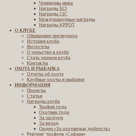
Чемпионы мира
Награды SCI
Награды CIC
Международные награды
Награды КРРОТ
О КЛУБЕ
Обращение президента
История клуба
Фотосеты
О членстве в клубе
Стать членом клуба
Контакты
ОХОТА И РЫБАЛКА
Отчеты об охоте
Клубные охоты и рыбалки
ИНФОРМАЦИЯ
Проекты
Статьи
Награды клуба
Трофей года
Охотник года
За заслуги
За вклад
Орден «За охотничью доблесть»
Рейтинг трофеев «Сафари»