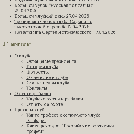
Водяные буйволы Аргентины
19.05.2026
Большой кубок “Русская подсадная”
29.04.2026
Большой клубный день
27.04.2026
Тренировка членов клуба Сафари по
высокоточной стрельбе
17.04.2026
Новая книга Сергея Ястржембского!
17.04.2026
Навигация
О клубе
Обращение президента
История клуба
Фотосеты
О членстве в клубе
Стать членом клуба
Контакты
Охота и рыбалка
Клубные охоты и рыбалки
Отчеты об охоте
Проекты клуба
Книга трофеев охотничьего клуба
“Сафари”
Книга рекордов “Российские охотничьи
трофеи”