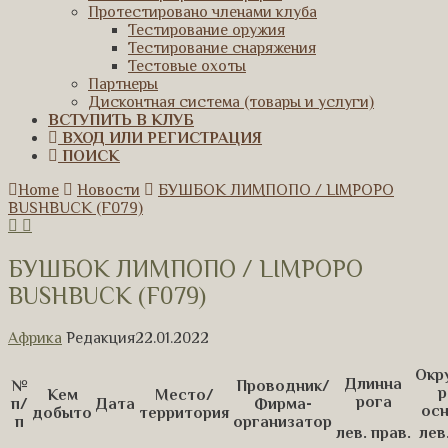
Протестировано членами клуба
Тестирование оружия
Тестирование снаряжения
Тестовые охоты
Партнеры
Дисконтная система (товары и услуги)
ВСТУПИТЬ В КЛУБ
ВХОД ИЛИ РЕГИСТРАЦИЯ
ПОИСК
Home
Новости
БУШБОК ЛИМПОПО / LIMPOPO
BUSHBUCK (F079)
БУШБОК ЛИМПОПО / LIMPOPO
BUSHBUCK (F079)
Африка
Редакция
22.01.2022
Окр
Длинна
№
Проводник/
р
Кем
Место/
рога
п/
Дата
Фирма-
ос
добыто
территория
п
организатор
лев.
прав.
лев