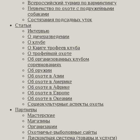
Всероссийский турнир по варминтингу
Первенство по охоте с подружейными
собаками
Состязания подсадных уток
Статьи
Интервью
О дичеразведении
О клубе
О Книге трофеев клуба
О трофейной охоте
Об организованных клубом
соревнованиях
Об оружии
Об охоте в Азии
Об охоте в Америке
Об охоте в Африке
Об охоте в Европе
Об охоте в Океании
Социокультурные аспекты охоты
Партнеры
Мастерские
Магазины
Организации
Охотничье-рыболовные сайты
Дисконтная система (товары и услуги)