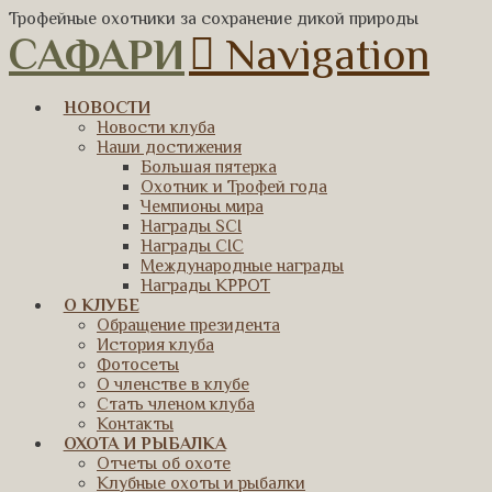
Трофейные охотники за сохранение дикой природы
САФАРИ
Navigation
НОВОСТИ
Новости клуба
Наши достижения
Большая пятерка
Охотник и Трофей года
Чемпионы мира
Награды SCI
Награды CIC
Международные награды
Награды КРРОТ
О КЛУБЕ
Обращение президента
История клуба
Фотосеты
О членстве в клубе
Стать членом клуба
Контакты
ОХОТА И РЫБАЛКА
Отчеты об охоте
Клубные охоты и рыбалки