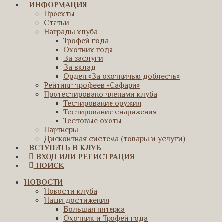
ИНФОРМАЦИЯ
Проекты
Статьи
Награды клуба
Трофей года
Охотник года
За заслуги
За вклад
Орден «За охотничью доблесть»
Рейтинг трофеев «Сафари»
Протестировано членами клуба
Тестирование оружия
Тестирование снаряжения
Тестовые охоты
Партнеры
Дисконтная система (товары и услуги)
ВСТУПИТЬ В КЛУБ
ВХОД ИЛИ РЕГИСТРАЦИЯ
ПОИСК
НОВОСТИ
Новости клуба
Наши достижения
Большая пятерка
Охотник и Трофей года