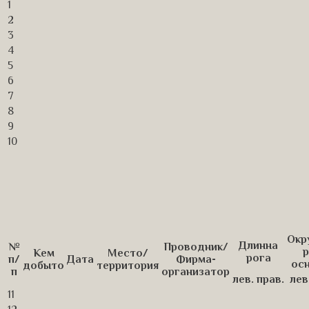
1
2
3
4
5
6
7
8
9
10
Окр
Длинна
№
Проводник/
р
Кем
Место/
рога
п/
Дата
Фирма-
ос
добыто
территория
п
организатор
лев.
прав.
лев
11