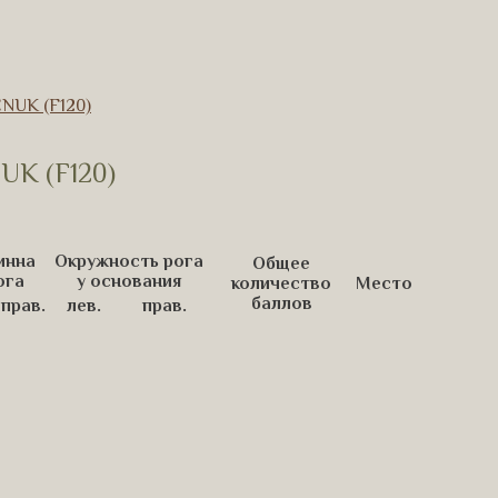
UK (F120)
K (F120)
инна
Окружность рога
Общее
ога
у основания
количество
Место
баллов
прав.
лев.
прав.