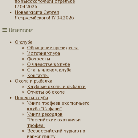
по высокоточной стрельбе
17.04.2026
Новая книга Сергея
Ястржембского!
17.04.2026
Навигация
О клубе
Обращение президента
История клуба
Фотосеты
О членстве в клубе
Стать членом клуба
Контакты
Охота и рыбалка
Клубные охоты и рыбалки
Отчеты об охоте
Проекты клуба
Книга трофеев охотничьего
клуба “Сафари”
Книга рекордов
“Российские охотничьи
трофеи”
Всероссийский турнир по
варминтингу