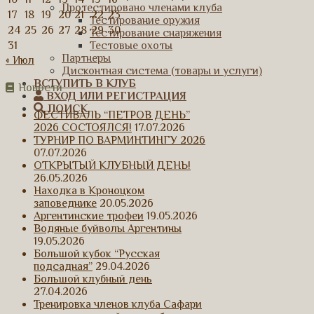
Протестировано членами клуба
17
18
19
20
21
22
23
Тестирование оружия
24
25
26
27
28
29
30
Тестирование снаряжения
31
Тестовые охоты
Партнеры
« Июл
Дисконтная система (товары и услуги)
ВСТУПИТЬ В КЛУБ
Новости
ВХОД ИЛИ РЕГИСТРАЦИЯ
ПОИСК
ФЕСТИВАЛЬ “ПЕТРОВ ДЕНЬ”
2026 СОСТОЯЛСЯ!
17.07.2026
ТУРНИР ПО ВАРМИНТИНГУ 2026
07.07.2026
ОТКРЫТЫЙ КЛУБНЫЙ ДЕНЬ!
26.05.2026
Находка в Кроноцком
заповеднике
20.05.2026
Аргентинские трофеи
19.05.2026
Водяные буйволы Аргентины
19.05.2026
Большой кубок “Русская
подсадная”
29.04.2026
Большой клубный день
27.04.2026
Тренировка членов клуба Сафари