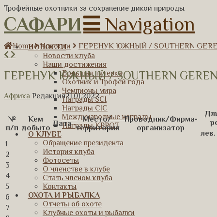
Трофейные охотники за сохранение дикой природы
САФАРИ
Navigation
Home
Новости
ГЕРЕНУК ЮЖНЫЙ / SOUTHERN GEREN
НОВОСТИ
Новости клуба
Наши достижения
ГЕРЕНУК ЮЖНЫЙ / SOUTHERN GERENU
Большая пятерка
Охотник и Трофей года
Чемпионы мира
Африка
Редакция
21.01.2022
Награды SCI
Награды CIC
Дл
Международные награды
№
Кем
Место/
Проводник/Фирма-
р
Дата
Награды КРРОТ
п/п
добыто
территория
организатор
лев.
О КЛУБЕ
Обращение президента
1
История клуба
2
Фотосеты
3
О членстве в клубе
4
Стать членом клуба
5
Контакты
ОХОТА И РЫБАЛКА
6
Отчеты об охоте
7
Клубные охоты и рыбалки