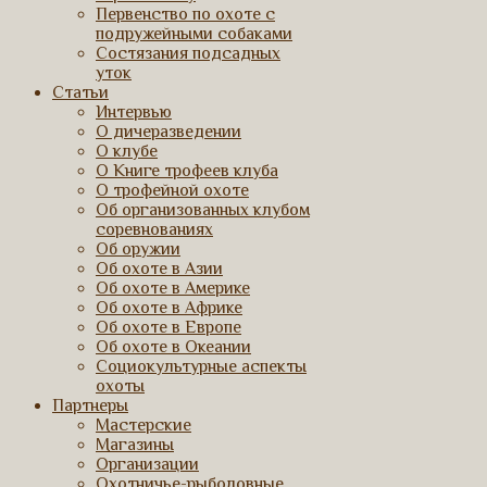
Первенство по охоте с
подружейными собаками
Состязания подсадных
уток
Статьи
Интервью
О дичеразведении
О клубе
О Книге трофеев клуба
О трофейной охоте
Об организованных клубом
соревнованиях
Об оружии
Об охоте в Азии
Об охоте в Америке
Об охоте в Африке
Об охоте в Европе
Об охоте в Океании
Социокультурные аспекты
охоты
Партнеры
Мастерские
Магазины
Организации
Охотничье-рыболовные