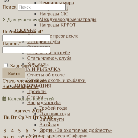
20
Чемпионы мира
Поиск
Награды SCI
Награды CIC
Международные награды
Для участников
Награды КРРОТ
О КЛУБЕ
Логин или E-mail
*
Обращение президента
История клуба
Пароль
*
Фотосеты
О членстве в клубе
Стать членом клуба
Контакты
Запомнить меня
ОХОТА И РЫБАЛКА
Отчеты об охоте
Клубные охоты и рыбалки
Стать членом клуба
ИНФОРМАЦИЯ
Забыли пароль?
Проекты
Статьи
Календарь новостей
Награды клуба
Трофей года
Август 2026
Охотник года
Пн
Вт
Ср
Чт
Пт
Сб
Вс
За заслуги
1
2
За вклад
Орден «За охотничью доблесть»
3
4
5
6
7
8
9
Рейтинг трофеев «Сафари»
10
11
12
13
14
15
16