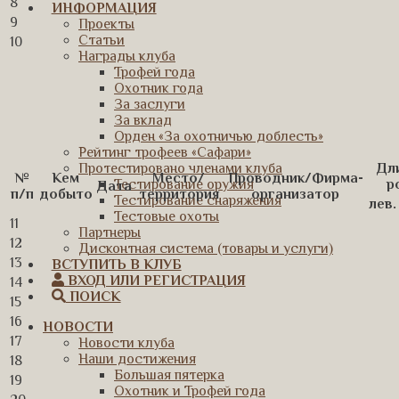
8
ИНФОРМАЦИЯ
9
Проекты
Статьи
10
Награды клуба
Трофей года
Охотник года
За заслуги
За вклад
Орден «За охотничью доблесть»
Рейтинг трофеев «Сафари»
Дл
Протестировано членами клуба
№
Кем
Место/
Проводник/Фирма-
р
Тестирование оружия
Дата
п/п
добыто
территория
организатор
Тестирование снаряжения
лев.
Тестовые охоты
11
Партнеры
12
Дисконтная система (товары и услуги)
13
ВСТУПИТЬ В КЛУБ
ВХОД ИЛИ РЕГИСТРАЦИЯ
14
ПОИСК
15
16
НОВОСТИ
17
Новости клуба
Наши достижения
18
Большая пятерка
19
Охотник и Трофей года