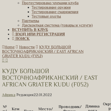
Протестировано членами клуба
Тестирование оружия
Тестирование снаряжения
Тестовые охоты
Партнеры
Дисконтная система (товары и услуги)
ВСТУПИТЬ В КЛУБ
ВХОД ИЛИ РЕГИСТРАЦИЯ
ПОИСК
Home
Новости
КУДУ БОЛЬШОЙ
ВОСТОЧНОАФРИКАНСКИЙ / EAST AFRICAN
GRIATER KUDU (F052)
КУДУ БОЛЬШОЙ
ВОСТОЧНОАФРИКАНСКИЙ / EAST
AFRICAN GRIATER KUDU (F052)
Африка
Редакция
22.01.2022
Окр
Длинна
№
Проводник/
р
Кем
Место/
рога