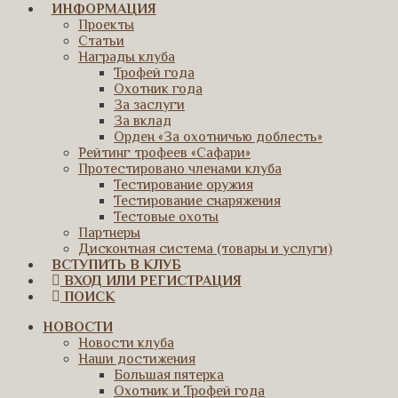
ИНФОРМАЦИЯ
Проекты
Статьи
Награды клуба
Трофей года
Охотник года
За заслуги
За вклад
Орден «За охотничью доблесть»
Рейтинг трофеев «Сафари»
Протестировано членами клуба
Тестирование оружия
Тестирование снаряжения
Тестовые охоты
Партнеры
Дисконтная система (товары и услуги)
ВСТУПИТЬ В КЛУБ
ВХОД ИЛИ РЕГИСТРАЦИЯ
ПОИСК
НОВОСТИ
Новости клуба
Наши достижения
Большая пятерка
Охотник и Трофей года