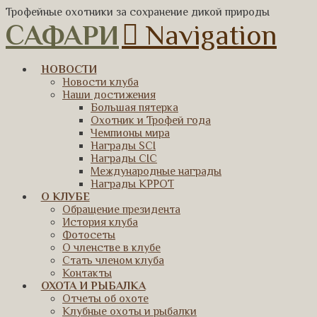
Трофейные охотники за сохранение дикой природы
САФАРИ
Navigation
НОВОСТИ
Новости клуба
Наши достижения
Большая пятерка
Охотник и Трофей года
Чемпионы мира
Награды SCI
Награды CIC
Международные награды
Награды КРРОТ
О КЛУБЕ
Обращение президента
История клуба
Фотосеты
О членстве в клубе
Стать членом клуба
Контакты
ОХОТА И РЫБАЛКА
Отчеты об охоте
Клубные охоты и рыбалки