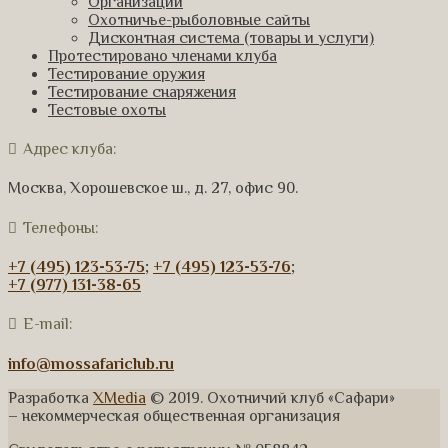
Организации
Охотничье-рыболовные сайты
Дисконтная система (товары и услуги)
Протестировано членами клуба
Тестирование оружия
Тестирование снаряжения
Тестовые охоты
Адрес клуба:
Москва, Хорошевское ш., д. 27, офис 90.
Телефоны:
+7 (495) 123-53-75
;
+7 (495) 123-53-76
;
+7 (977) 131-38-65
E-mail:
info@mossafariclub.ru
Разработка
XMedia
© 2019. Охотничий клуб «Сафари»
– некоммерческая общественная организация