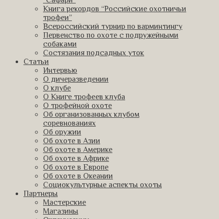
Книга рекордов “Российские охотничьи
трофеи”
Всероссийский турнир по варминтингу
Первенство по охоте с подружейными
собаками
Состязания подсадных уток
Статьи
Интервью
О дичеразведении
О клубе
О Книге трофеев клуба
О трофейной охоте
Об организованных клубом
соревнованиях
Об оружии
Об охоте в Азии
Об охоте в Америке
Об охоте в Африке
Об охоте в Европе
Об охоте в Океании
Социокультурные аспекты охоты
Партнеры
Мастерские
Магазины