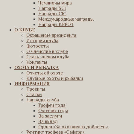
Чемпионы мира
Награды SCI
Награды CIC
Международные награды
Награды КРРОТ
О КЛУБЕ
Обращение президента
История клуба
Фотосеты
О членстве в клубе
Стать членом клуба
Контакты
ОХОТА И РЫБАЛКА
Отчеты об охоте
Клубные охоты и рыбалки
ИНФОРМАЦИЯ
Проекты
Статьи
Награды клуба
Трофей года
Охотник года
За заслуги
За вклад
Орден «За охотничью доблесть»
Рейтинг трофеев «Сафари»