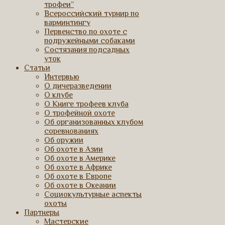
трофеи”
Всероссийский турнир по
варминтингу
Первенство по охоте с
подружейными собаками
Состязания подсадных
уток
Статьи
Интервью
О дичеразведении
О клубе
О Книге трофеев клуба
О трофейной охоте
Об организованных клубом
соревнованиях
Об оружии
Об охоте в Азии
Об охоте в Америке
Об охоте в Африке
Об охоте в Европе
Об охоте в Океании
Социокультурные аспекты
охоты
Партнеры
Мастерские