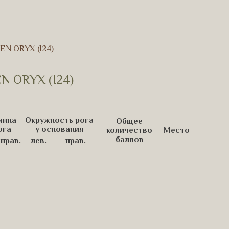
N ORYX (I24)
 ORYX (I24)
инна
Окружность рога
Общее
ога
у основания
количество
Место
баллов
прав.
лев.
прав.