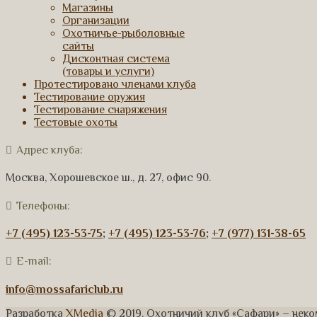
Магазины
Организации
Охотничье-рыболовные
сайты
Дисконтная система
(товары и услуги)
Протестировано членами клуба
Тестирование оружия
Тестирование снаряжения
Тестовые охоты
Адрес клуба:
Москва, Хорошевское ш., д. 27, офис 90.
Телефоны:
+7 (495) 123-53-75
;
+7 (495) 123-53-76
;
+7 (977) 131-38-65
E-mail:
info@mossafariclub.ru
Разработка
XMedia
© 2019. Охотничий клуб «Сафари» – нек