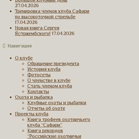
Большой клубный день
27.04.2026
Тренировка членов клуба Сафари
по высокоточной стрельбе
17.04.2026
Новая книга Сергея
Ястржембского!
17.04.2026
Навигация
О клубе
Обращение президента
История клуба
Фотосеты
О членстве в клубе
Стать членом клуба
Контакты
Охота и рыбалка
Клубные охоты и рыбалки
Отчеты об охоте
Проекты клуба
Книга трофеев охотничьего
клуба “Сафари”
Книга рекордов
“Российские охотничьи