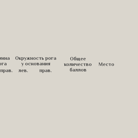
инна
Окружность рога
Общее
ога
у основания
количество
Место
баллов
прав.
лев.
прав.