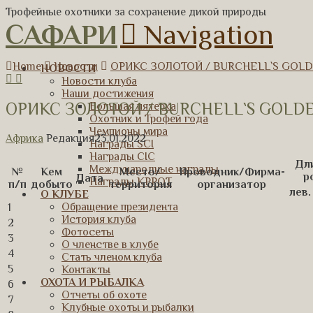
Трофейные охотники за сохранение дикой природы
САФАРИ
Navigation
Home
Новости
ОРИКС ЗОЛОТОЙ / BURCHELL`S GOLDE
НОВОСТИ
Новости клуба
Наши достижения
ОРИКС ЗОЛОТОЙ / BURCHELL`S GOLDEN
Большая пятерка
Охотник и Трофей года
Чемпионы мира
Африка
Редакция
23.01.2022
Награды SCI
Награды CIC
Дл
Международные награды
№
Кем
Место/
Проводник/Фирма-
р
Дата
Награды КРРОТ
п/п
добыто
территория
организатор
лев.
О КЛУБЕ
Обращение президента
1
История клуба
2
Фотосеты
3
О членстве в клубе
4
Стать членом клуба
5
Контакты
ОХОТА И РЫБАЛКА
6
Отчеты об охоте
7
Клубные охоты и рыбалки