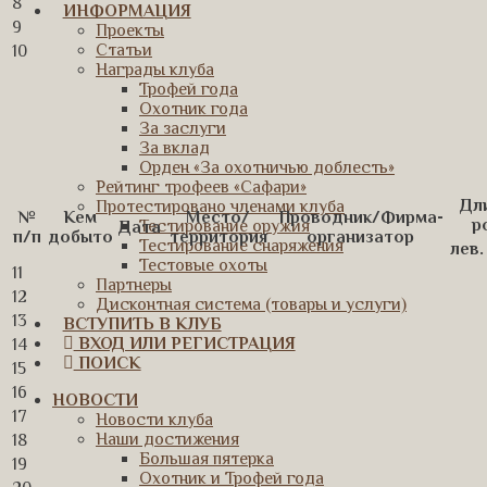
8
ИНФОРМАЦИЯ
9
Проекты
Статьи
10
Награды клуба
Трофей года
Охотник года
За заслуги
За вклад
Орден «За охотничью доблесть»
Рейтинг трофеев «Сафари»
Дл
Протестировано членами клуба
№
Кем
Место/
Проводник/Фирма-
р
Тестирование оружия
Дата
п/п
добыто
территория
организатор
Тестирование снаряжения
лев.
Тестовые охоты
11
Партнеры
12
Дисконтная система (товары и услуги)
13
ВСТУПИТЬ В КЛУБ
ВХОД ИЛИ РЕГИСТРАЦИЯ
14
ПОИСК
15
16
НОВОСТИ
17
Новости клуба
Наши достижения
18
Большая пятерка
19
Охотник и Трофей года