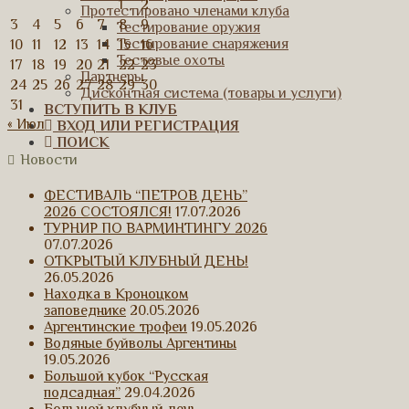
1
2
Протестировано членами клуба
3
4
5
6
7
8
9
Тестирование оружия
Тестирование снаряжения
10
11
12
13
14
15
16
Тестовые охоты
17
18
19
20
21
22
23
Партнеры
24
25
26
27
28
29
30
Дисконтная система (товары и услуги)
31
ВСТУПИТЬ В КЛУБ
« Июл
ВХОД ИЛИ РЕГИСТРАЦИЯ
ПОИСК
Новости
ФЕСТИВАЛЬ “ПЕТРОВ ДЕНЬ”
2026 СОСТОЯЛСЯ!
17.07.2026
ТУРНИР ПО ВАРМИНТИНГУ 2026
07.07.2026
ОТКРЫТЫЙ КЛУБНЫЙ ДЕНЬ!
26.05.2026
Находка в Кроноцком
заповеднике
20.05.2026
Аргентинские трофеи
19.05.2026
Водяные буйволы Аргентины
19.05.2026
Большой кубок “Русская
подсадная”
29.04.2026