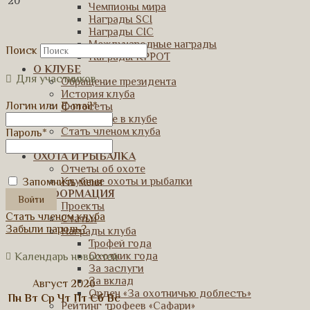
20
Чемпионы мира
Награды SCI
Награды CIC
Международные награды
Поиск
Награды КРРОТ
О КЛУБЕ
Для участников
Обращение президента
История клуба
Логин или E-mail
*
Фотосеты
О членстве в клубе
Стать членом клуба
Пароль
*
Контакты
ОХОТА И РЫБАЛКА
Отчеты об охоте
Клубные охоты и рыбалки
Запомнить меня
ИНФОРМАЦИЯ
Проекты
Стать членом клуба
Статьи
Забыли пароль?
Награды клуба
Трофей года
Охотник года
Календарь новостей
За заслуги
За вклад
Август 2026
Орден «За охотничью доблесть»
Пн
Вт
Ср
Чт
Пт
Сб
Вс
Рейтинг трофеев «Сафари»