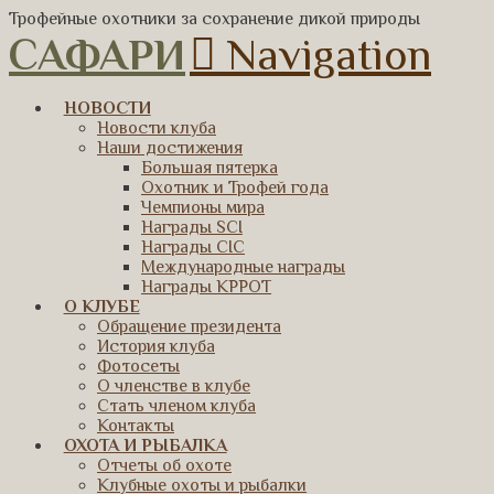
Трофейные охотники за сохранение дикой природы
САФАРИ
Navigation
НОВОСТИ
Новости клуба
Наши достижения
Большая пятерка
Охотник и Трофей года
Чемпионы мира
Награды SCI
Награды CIC
Международные награды
Награды КРРОТ
О КЛУБЕ
Обращение президента
История клуба
Фотосеты
О членстве в клубе
Стать членом клуба
Контакты
ОХОТА И РЫБАЛКА
Отчеты об охоте
Клубные охоты и рыбалки