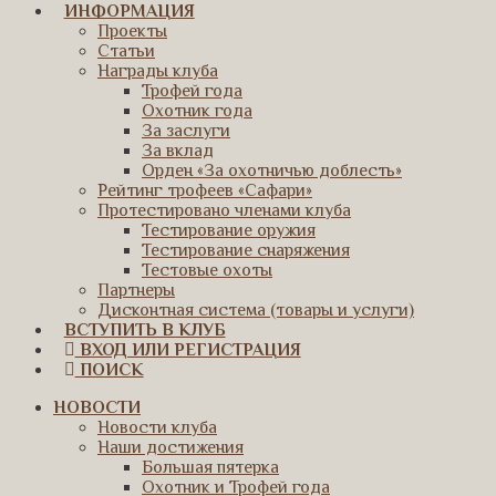
ИНФОРМАЦИЯ
Проекты
Статьи
Награды клуба
Трофей года
Охотник года
За заслуги
За вклад
Орден «За охотничью доблесть»
Рейтинг трофеев «Сафари»
Протестировано членами клуба
Тестирование оружия
Тестирование снаряжения
Тестовые охоты
Партнеры
Дисконтная система (товары и услуги)
ВСТУПИТЬ В КЛУБ
ВХОД ИЛИ РЕГИСТРАЦИЯ
ПОИСК
НОВОСТИ
Новости клуба
Наши достижения
Большая пятерка
Охотник и Трофей года