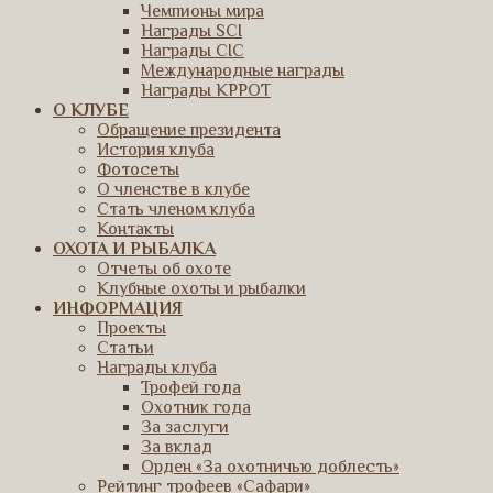
Чемпионы мира
Награды SCI
Награды CIC
Международные награды
Награды КРРОТ
О КЛУБЕ
Обращение президента
История клуба
Фотосеты
О членстве в клубе
Стать членом клуба
Контакты
ОХОТА И РЫБАЛКА
Отчеты об охоте
Клубные охоты и рыбалки
ИНФОРМАЦИЯ
Проекты
Статьи
Награды клуба
Трофей года
Охотник года
За заслуги
За вклад
Орден «За охотничью доблесть»
Рейтинг трофеев «Сафари»