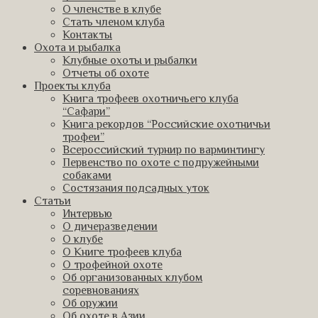
О членстве в клубе
Стать членом клуба
Контакты
Охота и рыбалка
Клубные охоты и рыбалки
Отчеты об охоте
Проекты клуба
Книга трофеев охотничьего клуба
“Сафари”
Книга рекордов “Российские охотничьи
трофеи”
Всероссийский турнир по варминтингу
Первенство по охоте с подружейными
собаками
Состязания подсадных уток
Статьи
Интервью
О дичеразведении
О клубе
О Книге трофеев клуба
О трофейной охоте
Об организованных клубом
соревнованиях
Об оружии
Об охоте в Азии