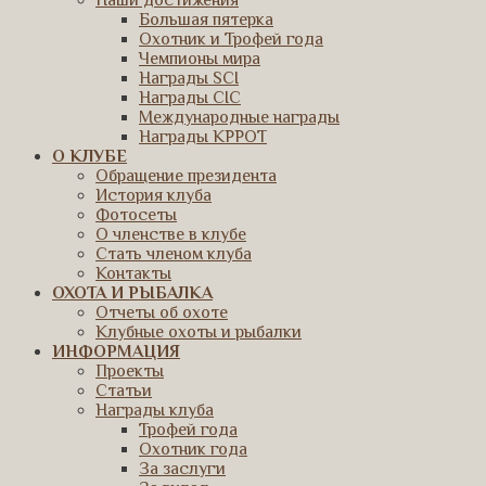
Наши достижения
Большая пятерка
Охотник и Трофей года
Чемпионы мира
Награды SCI
Награды CIC
Международные награды
Награды КРРОТ
О КЛУБЕ
Обращение президента
История клуба
Фотосеты
О членстве в клубе
Стать членом клуба
Контакты
ОХОТА И РЫБАЛКА
Отчеты об охоте
Клубные охоты и рыбалки
ИНФОРМАЦИЯ
Проекты
Статьи
Награды клуба
Трофей года
Охотник года
За заслуги