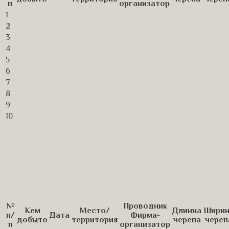
п
организатор
1
2
3
4
5
6
7
8
9
10
№
Проводник
Кем
Место/
Длинна
Ширин
п/
Дата
Фирма-
добыто
территория
черепа
череп
п
организатор