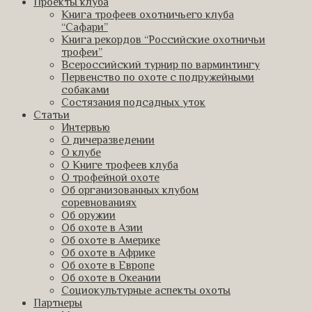
Проекты клуба
Книга трофеев охотничьего клуба
“Сафари”
Книга рекордов “Российские охотничьи
трофеи”
Всероссийский турнир по варминтингу
Первенство по охоте с подружейными
собаками
Состязания подсадных уток
Статьи
Интервью
О дичеразведении
О клубе
О Книге трофеев клуба
О трофейной охоте
Об организованных клубом
соревнованиях
Об оружии
Об охоте в Азии
Об охоте в Америке
Об охоте в Африке
Об охоте в Европе
Об охоте в Океании
Социокультурные аспекты охоты
Партнеры