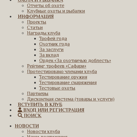
ОХОТА И РЫБАЛКА
Отчеты об охоте
Клубные охоты и рыбалки
ИНФОРМАЦИЯ
Проекты
Статьи
Награды клуба
Трофей года
Охотник года
За заслуги
За вклад
Орден «За охотничью доблесть»
Рейтинг трофеев «Сафари»
Протестировано членами клуба
Тестирование оружия
Тестирование снаряжения
Тестовые охоты
Партнеры
Дисконтная система (товары и услуги)
ВСТУПИТЬ В КЛУБ
ВХОД ИЛИ РЕГИСТРАЦИЯ
ПОИСК
НОВОСТИ
Новости клуба