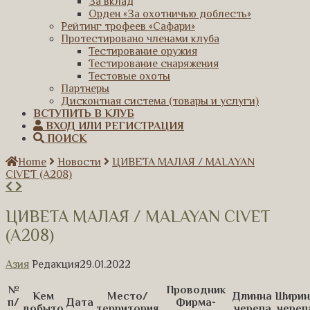
За вклад
Орден «За охотничью доблесть»
Рейтинг трофеев «Сафари»
Протестировано членами клуба
Тестирование оружия
Тестирование снаряжения
Тестовые охоты
Партнеры
Дисконтная система (товары и услуги)
ВСТУПИТЬ В КЛУБ
ВХОД ИЛИ РЕГИСТРАЦИЯ
ПОИСК
Home
Новости
ЦИВЕТА МАЛАЯ / MALAYAN
CIVET (A208)
ЦИВЕТА МАЛАЯ / MALAYAN CIVET
(A208)
Азия
Редакция
29.01.2022
№
Проводник
Кем
Место/
Длинна
Ширин
п/
Дата
Фирма-
добыто
территория
черепа
череп