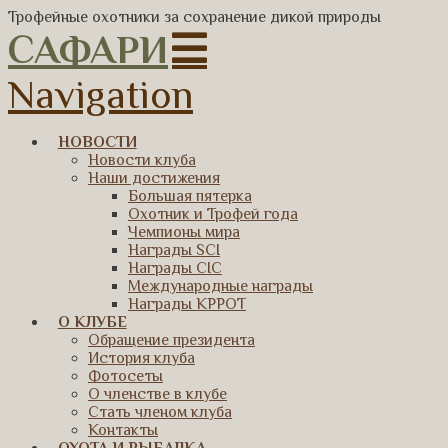
Трофейные охотники за сохранение дикой природы
САФАРИ
Navigation
НОВОСТИ
Новости клуба
Наши достижения
Большая пятерка
Охотник и Трофей года
Чемпионы мира
Награды SCI
Награды CIC
Международные награды
Награды КРРОТ
О КЛУБЕ
Обращение президента
История клуба
Фотосеты
О членстве в клубе
Стать членом клуба
Контакты