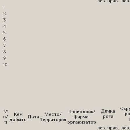
лев.
прав.
лев
1
2
3
4
5
6
7
8
9
10
Окр
Длина
№
Проводник/
ро
Кем
Место/
рога
п/
Дата
Фирма-
добыто
Территория
п
организатор
лев.
прав.
лев