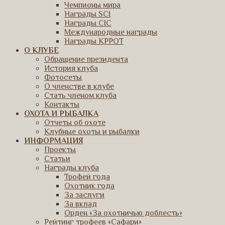
Чемпионы мира
Награды SCI
Награды CIC
Международные награды
Награды КРРОТ
О КЛУБЕ
Обращение президента
История клуба
Фотосеты
О членстве в клубе
Стать членом клуба
Контакты
ОХОТА И РЫБАЛКА
Отчеты об охоте
Клубные охоты и рыбалки
ИНФОРМАЦИЯ
Проекты
Статьи
Награды клуба
Трофей года
Охотник года
За заслуги
За вклад
Орден «За охотничью доблесть»
Рейтинг трофеев «Сафари»