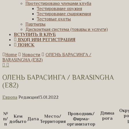
Протестировано членами клуба
Тестирование оружия
Тестирование снаряжения
Тестовые охоты
Партнеры
Дисконтная система (товары и услуги)
ВСТУПИТЬ В КЛУБ
ВХОД ИЛИ РЕГИСТРАЦИЯ
ПОИСК
Home
Новости
ОЛЕНЬ БАРАСИНГА /
BARASINGHA (E82)
ОЛЕНЬ БАРАСИНГА / BARASINGHA
(E82)
Европа
Редакция
13.01.2022
Окр
Длина
№
Проводник/
ро
Кем
Место/
рога
п/
Дата
Фирма-
добыто
Территория
п
организатор