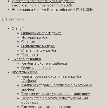
Тренировка членов клуба Сафари по
высокоточной стрельбе
17.04.2026
Новая книга Сергея Ястржембского!
17.04.2026
Навигация
О клубе
Обращение президента
История клуба
Фотосеты
О членстве в клубе
Стать членом клуба
Контакты
Охота и рыбалка
Клубные охоты и рыбалки
Отчеты об охоте
Проекты клуба
Книга трофеев охотничьего клуба
“Сафари”
Книга рекордов “Российские охотничьи
трофеи”
Всероссийский турнир по варминтингу
Первенство по охоте с подружейными
собаками
Состязания подсадных уток