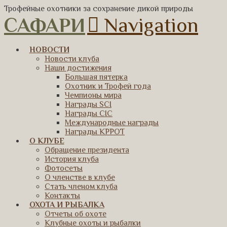
Трофейные охотники за сохранение дикой природы
САФАРИ
Navigation
НОВОСТИ
Новости клуба
Наши достижения
Большая пятерка
Охотник и Трофей года
Чемпионы мира
Награды SCI
Награды CIC
Международные награды
Награды КРРОТ
О КЛУБЕ
Обращение президента
История клуба
Фотосеты
О членстве в клубе
Стать членом клуба
Контакты
ОХОТА И РЫБАЛКА
Отчеты об охоте
Клубные охоты и рыбалки