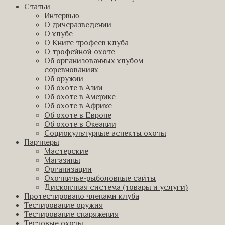
Статьи
Интервью
О дичеразведении
О клубе
О Книге трофеев клуба
О трофейной охоте
Об организованных клубом
соревнованиях
Об оружии
Об охоте в Азии
Об охоте в Америке
Об охоте в Африке
Об охоте в Европе
Об охоте в Океании
Социокультурные аспекты охоты
Партнеры
Мастерские
Магазины
Организации
Охотничье-рыболовные сайты
Дисконтная система (товары и услуги)
Протестировано членами клуба
Тестирование оружия
Тестирование снаряжения
Тестовые охоты