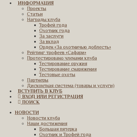
ИНФОРМАЦИЯ
Проекты
Статьи
Награды клуба
Трофей года
Охотник года
За заслуги
За вклад
Орден «За охотничью доблесть»
Рейтинг трофеев «Сафари»
Протестировано членами клуба
Тестирование оружия
Тестирование снаряжения
Тестовые охоты
Партнеры
Дисконтная система (товары и услуги)
ВСТУПИТЬ В КЛУБ
ВХОД ИЛИ РЕГИСТРАЦИЯ
ПОИСК
НОВОСТИ
Новости клуба
Наши достижения
Большая пятерка
Охотник и Трофей года