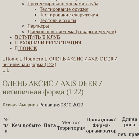
Протестировано членами клуба
Тестирование оружия
Тестирование снаряжения
Тестовые охоты
Партнеры
Дисконтная система (товары и услуги)
ВСТУПИТЬ В КЛУБ
ВХОД ИЛИ РЕГИСТРАЦИЯ
ПОИСК
Home
Новости
ОЛЕНЬ АКСИС / AXIS DEER /
нетипичная форма (L22)
ОЛЕНЬ АКСИС / AXIS DEER /
нетипичная форма (L22)
Южная Америка
Редакция
08.10.2022
Длина
№
Проводник/
Место/
рога
п/
Кем добыто
Дата
Фирма-
Территория
п
организатор
лев.
прав