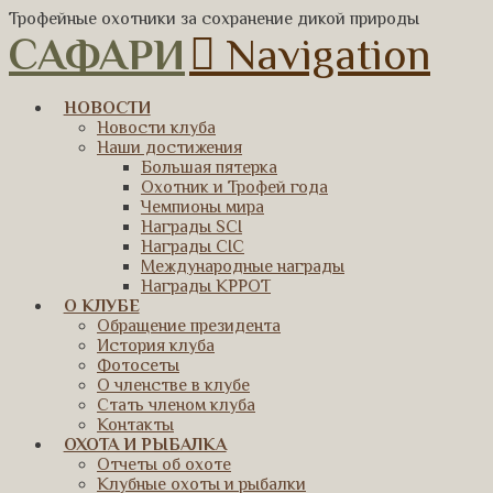
Трофейные охотники за сохранение дикой природы
САФАРИ
Navigation
НОВОСТИ
Новости клуба
Наши достижения
Большая пятерка
Охотник и Трофей года
Чемпионы мира
Награды SCI
Награды CIC
Международные награды
Награды КРРОТ
О КЛУБЕ
Обращение президента
История клуба
Фотосеты
О членстве в клубе
Стать членом клуба
Контакты
ОХОТА И РЫБАЛКА
Отчеты об охоте
Клубные охоты и рыбалки