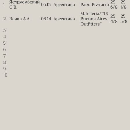
Ястржембский
29
29
1
05.13
Аргентина
Paco Pizzarro
С.В.
6/8
1/8
M.Telleria/”TS
25
25
2
Заика А.А.
03.14
Аргентина
Buenos Aires
4/8
5/8
Outfitters”
3
4
5
6
7
8
9
10