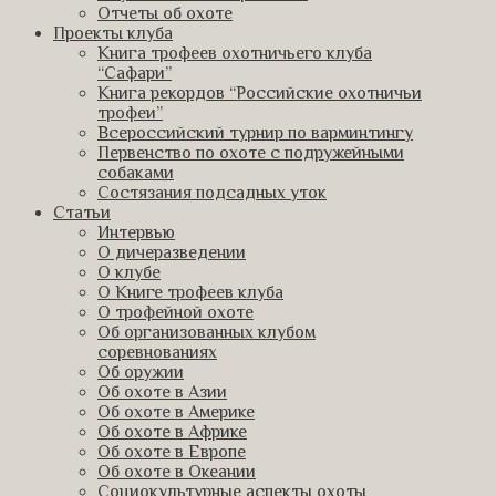
Отчеты об охоте
Проекты клуба
Книга трофеев охотничьего клуба
“Сафари”
Книга рекордов “Российские охотничьи
трофеи”
Всероссийский турнир по варминтингу
Первенство по охоте с подружейными
собаками
Состязания подсадных уток
Статьи
Интервью
О дичеразведении
О клубе
О Книге трофеев клуба
О трофейной охоте
Об организованных клубом
соревнованиях
Об оружии
Об охоте в Азии
Об охоте в Америке
Об охоте в Африке
Об охоте в Европе
Об охоте в Океании
Социокультурные аспекты охоты