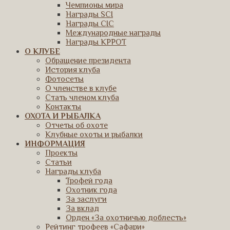
Чемпионы мира
Награды SCI
Награды CIC
Международные награды
Награды КРРОТ
О КЛУБЕ
Обращение президента
История клуба
Фотосеты
О членстве в клубе
Стать членом клуба
Контакты
ОХОТА И РЫБАЛКА
Отчеты об охоте
Клубные охоты и рыбалки
ИНФОРМАЦИЯ
Проекты
Статьи
Награды клуба
Трофей года
Охотник года
За заслуги
За вклад
Орден «За охотничью доблесть»
Рейтинг трофеев «Сафари»