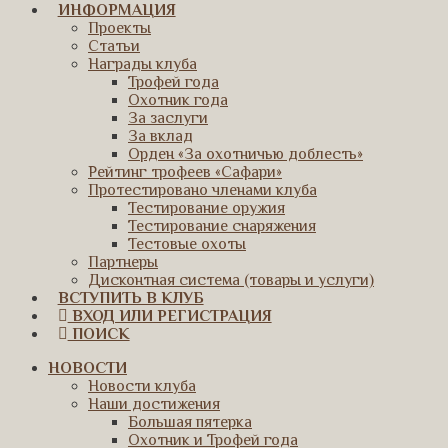
ИНФОРМАЦИЯ
Проекты
Статьи
Награды клуба
Трофей года
Охотник года
За заслуги
За вклад
Орден «За охотничью доблесть»
Рейтинг трофеев «Сафари»
Протестировано членами клуба
Тестирование оружия
Тестирование снаряжения
Тестовые охоты
Партнеры
Дисконтная система (товары и услуги)
ВСТУПИТЬ В КЛУБ
ВХОД ИЛИ РЕГИСТРАЦИЯ
ПОИСК
НОВОСТИ
Новости клуба
Наши достижения
Большая пятерка
Охотник и Трофей года