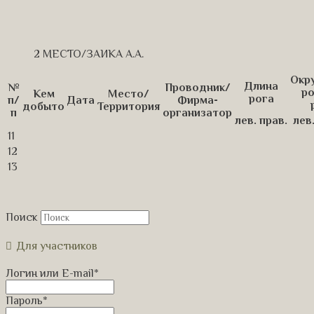
2 МЕСТО/ЗАИКА А.А.
Окр
Длина
№
Проводник/
ро
Кем
Место/
рога
п/
Дата
Фирма-
добыто
Территория
п
организатор
лев.
прав.
лев
11
12
13
Поиск
Для участников
Логин или E-mail
*
Пароль
*