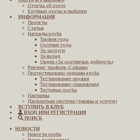
ОХОТА И РЫБАЛКА
Отчеты об охоте
Клубные охоты и рыбалки
ИНФОРМАЦИЯ
Проекты
Статьи
Награды клуба
Трофей года
Охотник года
За заслуги
За вклад
Орден «За охотничью доблесть»
Рейтинг трофеев «Сафари»
Протестировано членами клуба
Тестирование оружия
Тестирование снаряжения
Тестовые охоты
Партнеры
Дисконтная система (товары и услуги)
ВСТУПИТЬ В КЛУБ
ВХОД ИЛИ РЕГИСТРАЦИЯ
ПОИСК
НОВОСТИ
Новости клуба