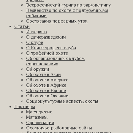
Всероссийский турнир по варминтингу
Первенство по охоте с подружейными
собаками
Состязания подсадных уток
Статьи
Интервью
О дичеразведении
О клубе
О Книге трофеев клуба
О трофейной охоте
Об организованных клубом
соревнованиях
Об оружии
Об охоте в Азии
Об охоте в Америке
Об охоте в Африке
Об охоте в Европе
Об охоте в Океании
Социокультурные аспекты охоты
Партнеры
Мастерские
Магазины
Организации
Охотничье-рыболовные сайты