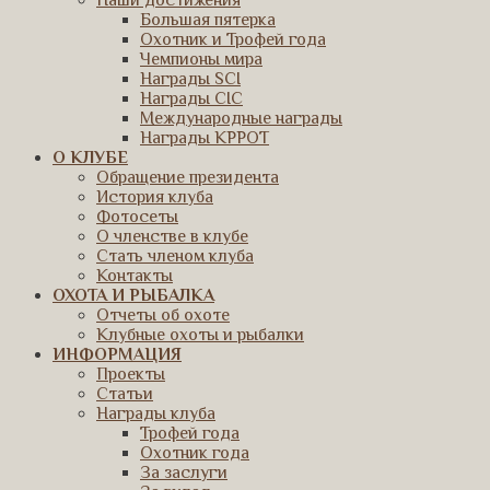
Наши достижения
Большая пятерка
Охотник и Трофей года
Чемпионы мира
Награды SCI
Награды CIC
Международные награды
Награды КРРОТ
О КЛУБЕ
Обращение президента
История клуба
Фотосеты
О членстве в клубе
Стать членом клуба
Контакты
ОХОТА И РЫБАЛКА
Отчеты об охоте
Клубные охоты и рыбалки
ИНФОРМАЦИЯ
Проекты
Статьи
Награды клуба
Трофей года
Охотник года
За заслуги