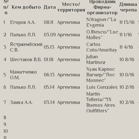
№
Проводник
Место/
Длинна
п/
Кем добыто
Дата
Фирма-
территория
черепа
п
организатор
N.Wagner/”La
1
Егоров А.А.
08.11
Аргентина
11 13/16
Evgenia
O.Riesco/”Loc
2
Палько Л.Л.
03.09
Аргентина
11 1/16
Molles”
Ястржембский
Carlos
3
05.13
Аргентина
11 4/16
С.В.
Coto/Anuritay
Julian
4
Шестаков В.Б.
01.18
Аргентина
10 8/16
Martinez
Хуан Карлос
Маматченко
5
06.13
Аргентина
Вагнер/”Лос
10 0/16
О.М.
Моллес”
6
Палько Л.Л.
05.14
Аргентина
Luis Gonzales
10 2/16
Martin
Telleria/”TS
7
Заика А.А.
03.14
Аргентина
10 2/16
Buenos Aires
Outfitters”
8
9
10
11