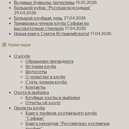
Водяные буйволы Аргентины
19.05.2026
Большой кубок “Русская подсадная”
29.04.2026
Большой клубный день
27.04.2026
Тренировка членов клуба Сафари по
высокоточной стрельбе
17.04.2026
Новая книга Сергея Ястржембского!
17.04.2026
Навигация
О клубе
Обращение президента
История клуба
Фотосеты
О членстве в клубе
Стать членом клуба
Контакты
Охота и рыбалка
Клубные охоты и рыбалки
Отчеты об охоте
Проекты клуба
Книга трофеев охотничьего клуба
“Сафари”
Книга рекордов “Российские охотничьи
трофеи”