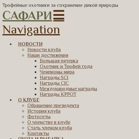
Трофейные охотники за сохранение дикой природы
САФАРИ
Navigation
НОВОСТИ
Новости клуба
Наши достижения
Большая пятерка
Охотник и Трофей года
Чемпионы мира
Награды SCI
Награды CIC
Международные награды
Награды КРРОТ
О КЛУБЕ
Обращение президента
История клуба
Фотосеты
О членстве в клубе
Стать членом клуба
Контакты