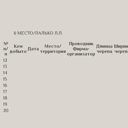
6 МЕСТО/ПАЛЬКО Л.Л.
№
Проводник
Кем
Место/
Длинна
Ширин
п/
Дата
Фирма-
добыто
территория
черепа
череп
п
организатор
12
13
14
15
16
17
18
19
20