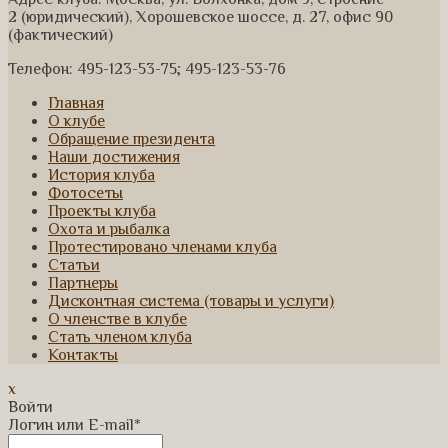
2 (юридический), Хорошевское шоссе, д. 27, офис 90
(фактический)
Телефон: 495-123-53-75; 495-123-53-76
Главная
О клубе
Обращение президента
Наши достижения
История клуба
Фотосеты
Проекты клуба
Охота и рыбалка
Протестировано членами клуба
Статьи
Партнеры
Дисконтная система (товары и услуги)
О членстве в клубе
Стать членом клуба
Контакты
x
Войти
Логин или E-mail
*