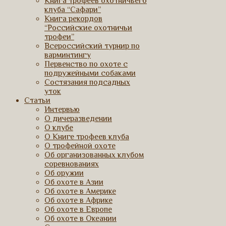
Книга трофеев охотничьего
клуба “Сафари”
Книга рекордов
“Российские охотничьи
трофеи”
Всероссийский турнир по
варминтингу
Первенство по охоте с
подружейными собаками
Состязания подсадных
уток
Статьи
Интервью
О дичеразведении
О клубе
О Книге трофеев клуба
О трофейной охоте
Об организованных клубом
соревнованиях
Об оружии
Об охоте в Азии
Об охоте в Америке
Об охоте в Африке
Об охоте в Европе
Об охоте в Океании