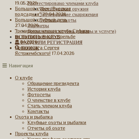
19.05.2026
Протестировано членами клуба
Большой кубок “Русская
Тестирование оружия
подсадная”
29.04.2026
Тестирование снаряжения
Большой клубный день
Тестовые охоты
27.04.2026
Партнеры
Тренировка членов клуба Сафари
Дисконтная система (товары и услуги)
по высокоточной стрельбе
ВСТУПИТЬ В КЛУБ
17.04.2026
ВХОД ИЛИ РЕГИСТРАЦИЯ
Новая книга Сергея
ПОИСК
Ястржембского!
17.04.2026
Навигация
О клубе
Обращение президента
История клуба
Фотосеты
О членстве в клубе
Стать членом клуба
Контакты
Охота и рыбалка
Клубные охоты и рыбалки
Отчеты об охоте
Проекты клуба