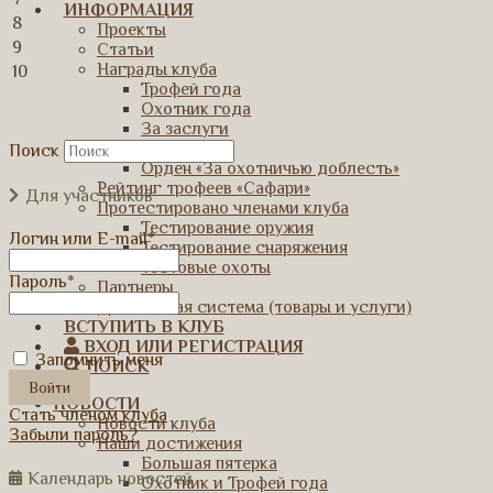
ИНФОРМАЦИЯ
8
Проекты
9
Статьи
Награды клуба
10
Трофей года
Охотник года
За заслуги
За вклад
Поиск
Орден «За охотничью доблесть»
Рейтинг трофеев «Сафари»
Для участников
Протестировано членами клуба
Тестирование оружия
Логин или E-mail
*
Тестирование снаряжения
Тестовые охоты
Пароль
*
Партнеры
Дисконтная система (товары и услуги)
ВСТУПИТЬ В КЛУБ
ВХОД ИЛИ РЕГИСТРАЦИЯ
Запомнить меня
ПОИСК
НОВОСТИ
Стать членом клуба
Новости клуба
Забыли пароль?
Наши достижения
Большая пятерка
Календарь новостей
Охотник и Трофей года