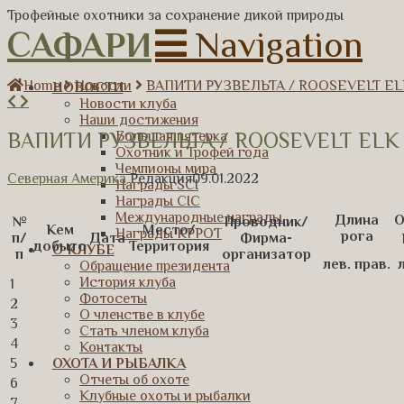
Трофейные охотники за сохранение дикой природы
САФАРИ
Navigation
Home
Новости
ВАПИТИ РУЗВЕЛЬТА / ROOSEVELT ELK (
НОВОСТИ
Новости клуба
Наши достижения
ВАПИТИ РУЗВЕЛЬТА / ROOSEVELT ELK (W
Большая пятерка
Охотник и Трофей года
Чемпионы мира
Северная Америка
Редакция
09.01.2022
Награды SCI
Награды CIC
Международные награды
Длина
О
№
Проводник/
Кем
Место/
Награды КРРОТ
рога
п/
Дата
Фирма-
добыто
Территория
О КЛУБЕ
п
организатор
лев.
прав.
Обращение президента
История клуба
1
Фотосеты
2
О членстве в клубе
3
Стать членом клуба
4
Контакты
5
ОХОТА И РЫБАЛКА
Отчеты об охоте
6
Клубные охоты и рыбалки
7