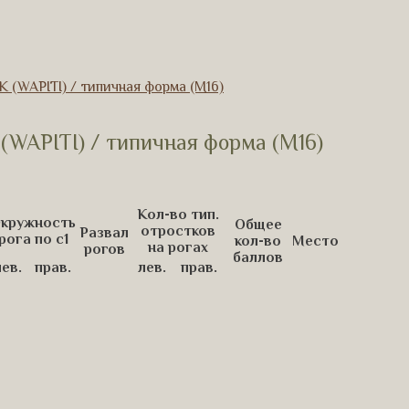
WAPITI) / типичная форма (М16)
APITI) / типичная форма (М16)
Кол-во тип.
кружность
Общее
отростков
Развал
рога по с1
кол-во
Место
на рогах
рогов
баллов
лев.
прав.
лев.
прав.