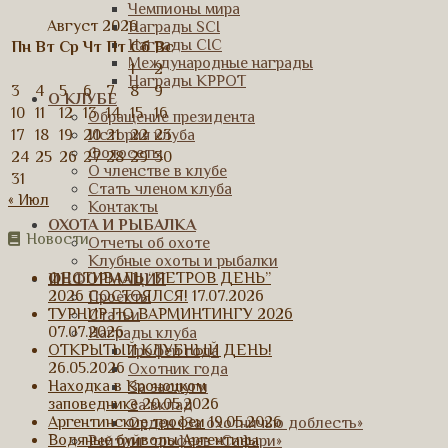
Чемпионы мира
Август 2026
Награды SCI
Награды CIC
Пн
Вт
Ср
Чт
Пт
Сб
Вс
Международные награды
1
2
Награды КРРОТ
3
4
5
6
7
8
9
О КЛУБЕ
10
11
12
13
14
15
16
Обращение президента
17
18
19
20
21
22
23
История клуба
Фотосеты
24
25
26
27
28
29
30
О членстве в клубе
31
Стать членом клуба
« Июл
Контакты
ОХОТА И РЫБАЛКА
Новости
Отчеты об охоте
Клубные охоты и рыбалки
ФЕСТИВАЛЬ “ПЕТРОВ ДЕНЬ”
ИНФОРМАЦИЯ
2026 СОСТОЯЛСЯ!
17.07.2026
Проекты
ТУРНИР ПО ВАРМИНТИНГУ 2026
Статьи
07.07.2026
Награды клуба
ОТКРЫТЫЙ КЛУБНЫЙ ДЕНЬ!
Трофей года
26.05.2026
Охотник года
Находка в Кроноцком
За заслуги
заповеднике
20.05.2026
За вклад
Аргентинские трофеи
19.05.2026
Орден «За охотничью доблесть»
Водяные буйволы Аргентины
Рейтинг трофеев «Сафари»