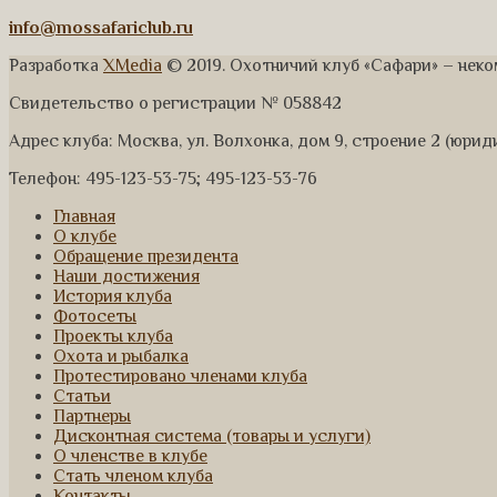
info@mossafariclub.ru
Разработка
XMedia
© 2019. Охотничий клуб «Сафари» – нек
Свидетельство о регистрации № 058842
Адрес клуба: Москва, ул. Волхонка, дом 9, строение 2 (юри
Телефон: 495-123-53-75; 495-123-53-76
Главная
О клубе
Обращение президента
Наши достижения
История клуба
Фотосеты
Проекты клуба
Охота и рыбалка
Протестировано членами клуба
Статьи
Партнеры
Дисконтная система (товары и услуги)
О членстве в клубе
Стать членом клуба
Контакты