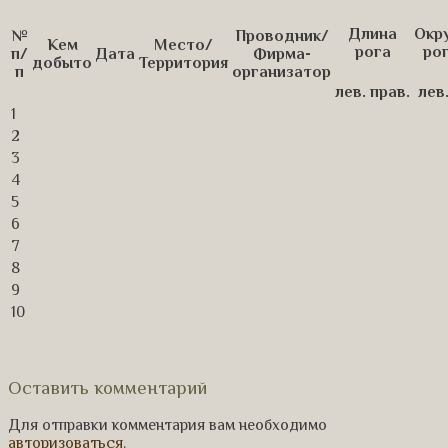
Длина
Окр
№
Проводник/
Кем
Место/
рога
рог
п/
Дата
Фирма-
добыто
Территория
п
организатор
лев.
прав.
лев
1
2
3
4
5
6
7
8
9
10
Оставить комментарий
Для отправки комментария вам необходимо
авторизоваться
.