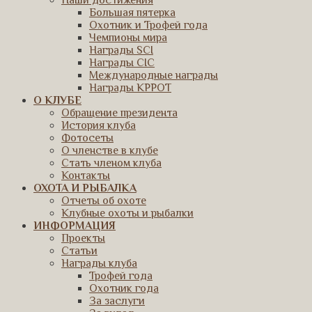
Наши достижения
Большая пятерка
Охотник и Трофей года
Чемпионы мира
Награды SCI
Награды CIC
Международные награды
Награды КРРОТ
О КЛУБЕ
Обращение президента
История клуба
Фотосеты
О членстве в клубе
Стать членом клуба
Контакты
ОХОТА И РЫБАЛКА
Отчеты об охоте
Клубные охоты и рыбалки
ИНФОРМАЦИЯ
Проекты
Статьи
Награды клуба
Трофей года
Охотник года
За заслуги