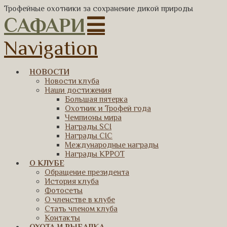
Трофейные охотники за сохранение дикой природы
САФАРИ
Navigation
НОВОСТИ
Новости клуба
Наши достижения
Большая пятерка
Охотник и Трофей года
Чемпионы мира
Награды SCI
Награды CIC
Международные награды
Награды КРРОТ
О КЛУБЕ
Обращение президента
История клуба
Фотосеты
О членстве в клубе
Стать членом клуба
Контакты