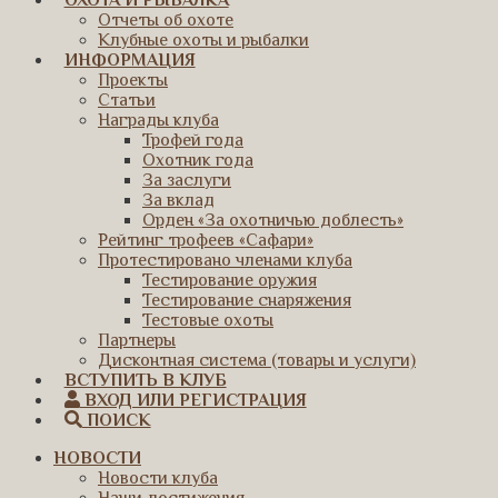
ОХОТА И РЫБАЛКА
Отчеты об охоте
Клубные охоты и рыбалки
ИНФОРМАЦИЯ
Проекты
Статьи
Награды клуба
Трофей года
Охотник года
За заслуги
За вклад
Орден «За охотничью доблесть»
Рейтинг трофеев «Сафари»
Протестировано членами клуба
Тестирование оружия
Тестирование снаряжения
Тестовые охоты
Партнеры
Дисконтная система (товары и услуги)
ВСТУПИТЬ В КЛУБ
ВХОД ИЛИ РЕГИСТРАЦИЯ
ПОИСК
НОВОСТИ
Новости клуба