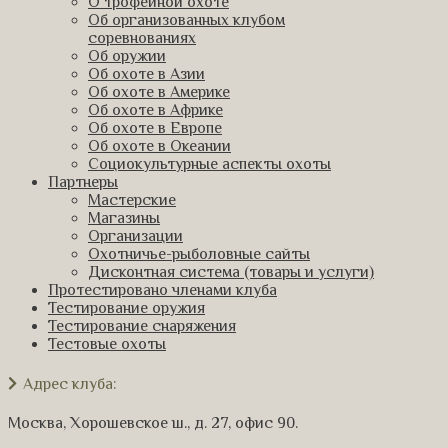
О трофейной охоте
Об организованных клубом
соревнованиях
Об оружии
Об охоте в Азии
Об охоте в Америке
Об охоте в Африке
Об охоте в Европе
Об охоте в Океании
Социокультурные аспекты охоты
Партнеры
Мастерские
Магазины
Организации
Охотничье-рыболовные сайты
Дисконтная система (товары и услуги)
Протестировано членами клуба
Тестирование оружия
Тестирование снаряжения
Тестовые охоты
Адрес клуба:
Москва, Хорошевское ш., д. 27, офис 90.