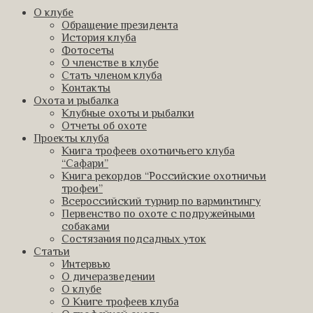
О клубе
Обращение президента
История клуба
Фотосеты
О членстве в клубе
Стать членом клуба
Контакты
Охота и рыбалка
Клубные охоты и рыбалки
Отчеты об охоте
Проекты клуба
Книга трофеев охотничьего клуба
“Сафари”
Книга рекордов “Российские охотничьи
трофеи”
Всероссийский турнир по варминтингу
Первенство по охоте с подружейными
собаками
Состязания подсадных уток
Статьи
Интервью
О дичеразведении
О клубе
О Книге трофеев клуба