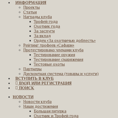
ИНФОРМАЦИЯ
Проекты
Статьи
Награды клуба
Трофей года
Охотник года
За заслуги
За вклад
Орден «За охотничью доблесть»
Рейтинг трофеев «Сафари»
Протестировано членами клуба
Тестирование оружия
Тестирование снаряжения
Тестовые охоты
Партнеры
Дисконтная система (товары и услуги)
ВСТУПИТЬ В КЛУБ
ВХОД ИЛИ РЕГИСТРАЦИЯ
ПОИСК
НОВОСТИ
Новости клуба
Наши достижения
Большая пятерка
Охотник и Трофей года