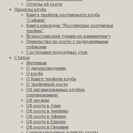
Отчеты об охоте
Проекты клуба
Книга трофеев охотничьего клуба
“Сафари”
Книга рекордов “Российские охотничьи
трофеи”
Всероссийский турнир по варминтингу
Первенство по охоте с подружейными
собаками
Состязания подсадных уток
Статьи
Интервью
О дичеразведении
О клубе
О Книге трофеев клуба
О трофейной охоте
Об организованных клубом
соревнованиях
Об оружии
Об охоте в Азии
Об охоте в Америке
Об охоте в Африке
Об охоте в Европе
Об охоте в Океании
Социокультурные аспекты охоты