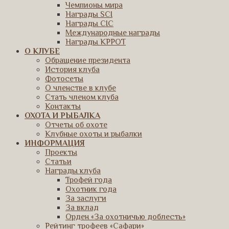
Чемпионы мира
Награды SCI
Награды CIC
Международные награды
Награды КРРОТ
О КЛУБЕ
Обращение президента
История клуба
Фотосеты
О членстве в клубе
Стать членом клуба
Контакты
ОХОТА И РЫБАЛКА
Отчеты об охоте
Клубные охоты и рыбалки
ИНФОРМАЦИЯ
Проекты
Статьи
Награды клуба
Трофей года
Охотник года
За заслуги
За вклад
Орден «За охотничью доблесть»
Рейтинг трофеев «Сафари»