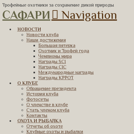
Трофейные охотники за сохранение дикой природы
САФАРИ
Navigation
НОВОСТИ
Новости клуба
Наши достижения
Большая пятерка
Охотник и Трофей года
Чемпионы мира
Награды SCI
Награды CIC
Международные награды
Награды КРРОТ
О КЛУБЕ
Обращение президента
История клуба
Фотосеты
О членстве в клубе
Стать членом клуба
Контакты
ОХОТА И РЫБАЛКА
Отчеты об охоте
Клубные охоты и рыбалки