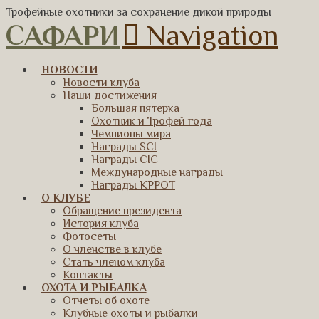
Трофейные охотники за сохранение дикой природы
САФАРИ
Navigation
НОВОСТИ
Новости клуба
Наши достижения
Большая пятерка
Охотник и Трофей года
Чемпионы мира
Награды SCI
Награды CIC
Международные награды
Награды КРРОТ
О КЛУБЕ
Обращение президента
История клуба
Фотосеты
О членстве в клубе
Стать членом клуба
Контакты
ОХОТА И РЫБАЛКА
Отчеты об охоте
Клубные охоты и рыбалки