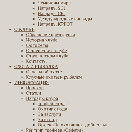
Чемпионы мира
Награды SCI
Награды CIC
Международные награды
Награды КРРОТ
О КЛУБЕ
Обращение президента
История клуба
Фотосеты
О членстве в клубе
Стать членом клуба
Контакты
ОХОТА И РЫБАЛКА
Отчеты об охоте
Клубные охоты и рыбалки
ИНФОРМАЦИЯ
Проекты
Статьи
Награды клуба
Трофей года
Охотник года
За заслуги
За вклад
Орден «За охотничью доблесть»
Рейтинг трофеев «Сафари»