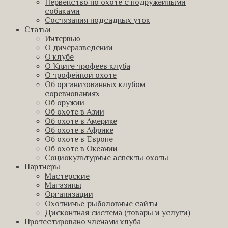
Первенство по охоте с подружейными
собаками
Состязания подсадных уток
Статьи
Интервью
О дичеразведении
О клубе
О Книге трофеев клуба
О трофейной охоте
Об организованных клубом
соревнованиях
Об оружии
Об охоте в Азии
Об охоте в Америке
Об охоте в Африке
Об охоте в Европе
Об охоте в Океании
Социокультурные аспекты охоты
Партнеры
Мастерские
Магазины
Организации
Охотничье-рыболовные сайты
Дисконтная система (товары и услуги)
Протестировано членами клуба