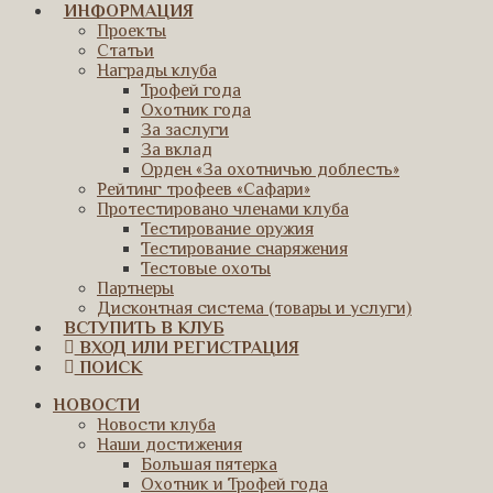
ИНФОРМАЦИЯ
Проекты
Статьи
Награды клуба
Трофей года
Охотник года
За заслуги
За вклад
Орден «За охотничью доблесть»
Рейтинг трофеев «Сафари»
Протестировано членами клуба
Тестирование оружия
Тестирование снаряжения
Тестовые охоты
Партнеры
Дисконтная система (товары и услуги)
ВСТУПИТЬ В КЛУБ
ВХОД ИЛИ РЕГИСТРАЦИЯ
ПОИСК
НОВОСТИ
Новости клуба
Наши достижения
Большая пятерка
Охотник и Трофей года