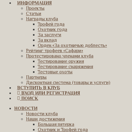
ИНФОРМАЦИЯ
Проекты
Статьи
Награды клуба
Трофей года
Охотник года
За заслуги
За вклад
Орден «За охотничью доблесть»
Рейтинг трофеев «Сафари»
Протестировано членами клуба
Тестирование оружия
Тестирование снаряжения
Тестовые охоты
Партнеры
Дисконтная система (товары и услуги)
ВСТУПИТЬ В КЛУБ
ВХОД ИЛИ РЕГИСТРАЦИЯ
ПОИСК
НОВОСТИ
Новости клуба
Наши достижения
Большая пятерка
Охотник и Трофей года