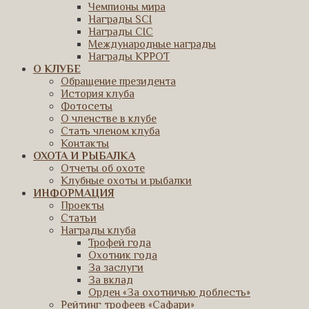
Чемпионы мира
Награды SCI
Награды CIC
Международные награды
Награды КРРОТ
О КЛУБЕ
Обращение президента
История клуба
Фотосеты
О членстве в клубе
Стать членом клуба
Контакты
ОХОТА И РЫБАЛКА
Отчеты об охоте
Клубные охоты и рыбалки
ИНФОРМАЦИЯ
Проекты
Статьи
Награды клуба
Трофей года
Охотник года
За заслуги
За вклад
Орден «За охотничью доблесть»
Рейтинг трофеев «Сафари»