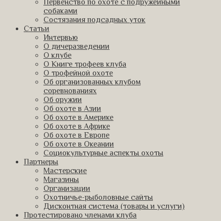
Первенство по охоте с подружейными
собаками
Состязания подсадных уток
Статьи
Интервью
О дичеразведении
О клубе
О Книге трофеев клуба
О трофейной охоте
Об организованных клубом
соревнованиях
Об оружии
Об охоте в Азии
Об охоте в Америке
Об охоте в Африке
Об охоте в Европе
Об охоте в Океании
Социокультурные аспекты охоты
Партнеры
Мастерские
Магазины
Организации
Охотничье-рыболовные сайты
Дисконтная система (товары и услуги)
Протестировано членами клуба