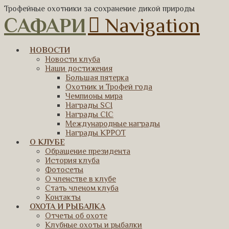
Трофейные охотники за сохранение дикой природы
САФАРИ
Navigation
НОВОСТИ
Новости клуба
Наши достижения
Большая пятерка
Охотник и Трофей года
Чемпионы мира
Награды SCI
Награды CIC
Международные награды
Награды КРРОТ
О КЛУБЕ
Обращение президента
История клуба
Фотосеты
О членстве в клубе
Стать членом клуба
Контакты
ОХОТА И РЫБАЛКА
Отчеты об охоте
Клубные охоты и рыбалки