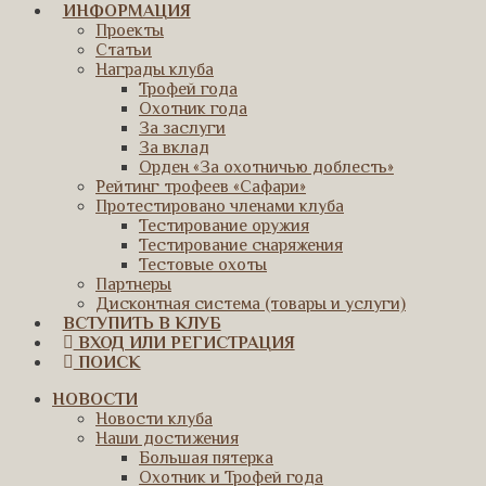
ИНФОРМАЦИЯ
Проекты
Статьи
Награды клуба
Трофей года
Охотник года
За заслуги
За вклад
Орден «За охотничью доблесть»
Рейтинг трофеев «Сафари»
Протестировано членами клуба
Тестирование оружия
Тестирование снаряжения
Тестовые охоты
Партнеры
Дисконтная система (товары и услуги)
ВСТУПИТЬ В КЛУБ
ВХОД ИЛИ РЕГИСТРАЦИЯ
ПОИСК
НОВОСТИ
Новости клуба
Наши достижения
Большая пятерка
Охотник и Трофей года