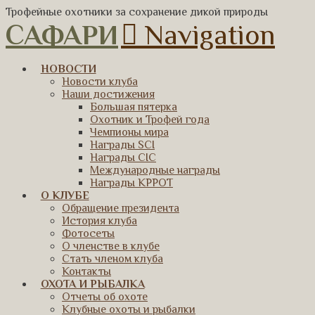
Трофейные охотники за сохранение дикой природы
САФАРИ
Navigation
НОВОСТИ
Новости клуба
Наши достижения
Большая пятерка
Охотник и Трофей года
Чемпионы мира
Награды SCI
Награды CIC
Международные награды
Награды КРРОТ
О КЛУБЕ
Обращение президента
История клуба
Фотосеты
О членстве в клубе
Стать членом клуба
Контакты
ОХОТА И РЫБАЛКА
Отчеты об охоте
Клубные охоты и рыбалки