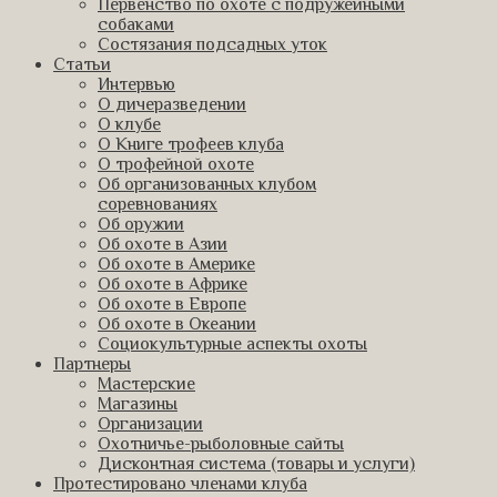
Первенство по охоте с подружейными
собаками
Состязания подсадных уток
Статьи
Интервью
О дичеразведении
О клубе
О Книге трофеев клуба
О трофейной охоте
Об организованных клубом
соревнованиях
Об оружии
Об охоте в Азии
Об охоте в Америке
Об охоте в Африке
Об охоте в Европе
Об охоте в Океании
Социокультурные аспекты охоты
Партнеры
Мастерские
Магазины
Организации
Охотничье-рыболовные сайты
Дисконтная система (товары и услуги)
Протестировано членами клуба