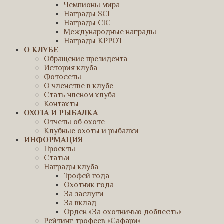
Чемпионы мира
Награды SCI
Награды CIC
Международные награды
Награды КРРОТ
О КЛУБЕ
Обращение президента
История клуба
Фотосеты
О членстве в клубе
Стать членом клуба
Контакты
ОХОТА И РЫБАЛКА
Отчеты об охоте
Клубные охоты и рыбалки
ИНФОРМАЦИЯ
Проекты
Статьи
Награды клуба
Трофей года
Охотник года
За заслуги
За вклад
Орден «За охотничью доблесть»
Рейтинг трофеев «Сафари»