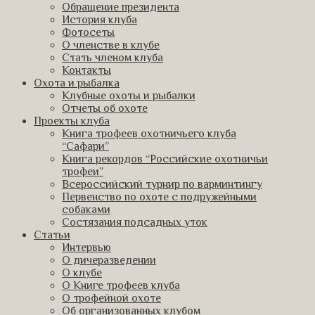
Обращение президента
История клуба
Фотосеты
О членстве в клубе
Стать членом клуба
Контакты
Охота и рыбалка
Клубные охоты и рыбалки
Отчеты об охоте
Проекты клуба
Книга трофеев охотничьего клуба
“Сафари”
Книга рекордов “Российские охотничьи
трофеи”
Всероссийский турнир по варминтингу
Первенство по охоте с подружейными
собаками
Состязания подсадных уток
Статьи
Интервью
О дичеразведении
О клубе
О Книге трофеев клуба
О трофейной охоте
Об организованных клубом