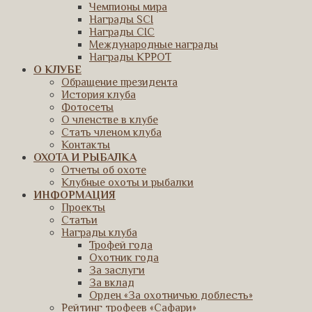
Чемпионы мира
Награды SCI
Награды CIC
Международные награды
Награды КРРОТ
О КЛУБЕ
Обращение президента
История клуба
Фотосеты
О членстве в клубе
Стать членом клуба
Контакты
ОХОТА И РЫБАЛКА
Отчеты об охоте
Клубные охоты и рыбалки
ИНФОРМАЦИЯ
Проекты
Статьи
Награды клуба
Трофей года
Охотник года
За заслуги
За вклад
Орден «За охотничью доблесть»
Рейтинг трофеев «Сафари»