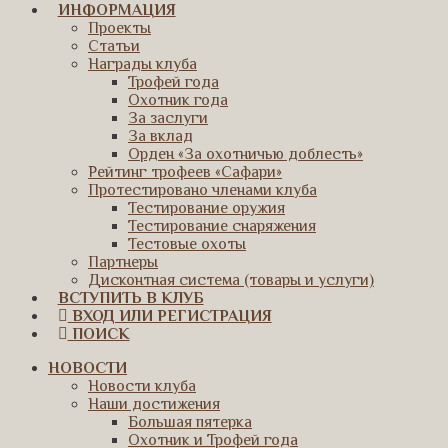
ИНФОРМАЦИЯ
Проекты
Статьи
Награды клуба
Трофей года
Охотник года
За заслуги
За вклад
Орден «За охотничью доблесть»
Рейтинг трофеев «Сафари»
Протестировано членами клуба
Тестирование оружия
Тестирование снаряжения
Тестовые охоты
Партнеры
Дисконтная система (товары и услуги)
ВСТУПИТЬ В КЛУБ
ВХОД ИЛИ РЕГИСТРАЦИЯ
ПОИСК
НОВОСТИ
Новости клуба
Наши достижения
Большая пятерка
Охотник и Трофей года