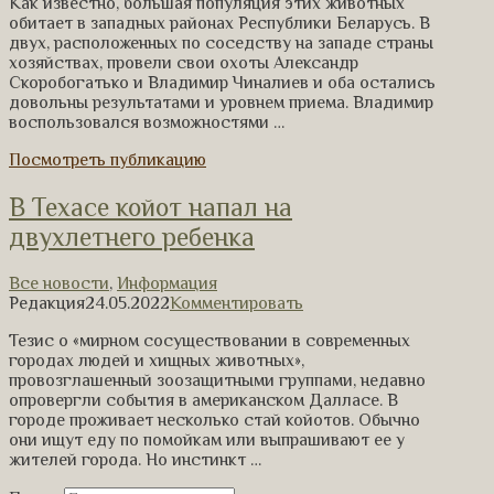
Как известно, большая популяция этих животных
обитает в западных районах Республики Беларусь. В
двух, расположенных по соседству на западе страны
хозяйствах, провели свои охоты Александр
Скоробогатько и Владимир Чиналиев и оба остались
довольны результатами и уровнем приема. Владимир
воспользовался возможностями …
Посмотреть публикацию
В Техасе койот напал на
двухлетнего ребенка
Все новости
,
Информация
Редакция
24.05.2022
Комментировать
Тезис о «мирном сосуществовании в современных
городах людей и хищных животных»,
провозглашенный зоозащитными группами, недавно
опровергли события в американском Далласе. В
городе проживает несколько стай койотов. Обычно
они ищут еду по помойкам или выпрашивают ее у
жителей города. Но инстинкт …