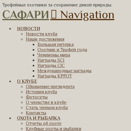
Трофейные охотники за сохранение дикой природы
САФАРИ
Navigation
НОВОСТИ
Новости клуба
Наши достижения
Большая пятерка
Охотник и Трофей года
Чемпионы мира
Награды SCI
Награды CIC
Международные награды
Награды КРРОТ
О КЛУБЕ
Обращение президента
История клуба
Фотосеты
О членстве в клубе
Стать членом клуба
Контакты
ОХОТА И РЫБАЛКА
Отчеты об охоте
Клубные охоты и рыбалки