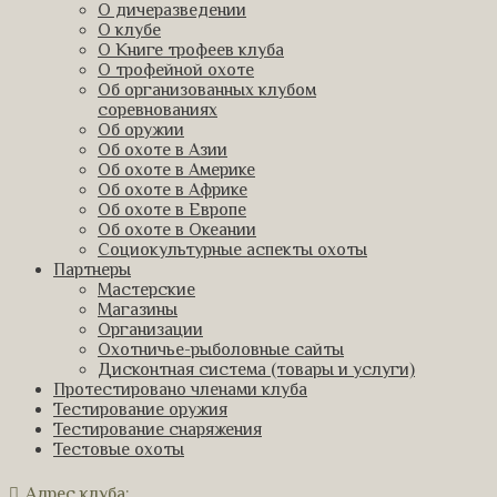
О дичеразведении
О клубе
О Книге трофеев клуба
О трофейной охоте
Об организованных клубом
соревнованиях
Об оружии
Об охоте в Азии
Об охоте в Америке
Об охоте в Африке
Об охоте в Европе
Об охоте в Океании
Социокультурные аспекты охоты
Партнеры
Мастерские
Магазины
Организации
Охотничье-рыболовные сайты
Дисконтная система (товары и услуги)
Протестировано членами клуба
Тестирование оружия
Тестирование снаряжения
Тестовые охоты
Адрес клуба: