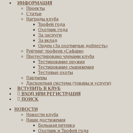
ИНФОРМАЦИЯ
Проекты
Статьи
Награды клуба
Трофей года
Охотник года
За заслуги
За вклад
Орден «За охотничью доблесть»
Рейтинг трофеев «Сафари»
Протестировано членами клуба
Тестирование оружия
Тестирование снаряжения
Тестовые охоты
Партнеры
Дисконтная система (товары и услуги)
ВСТУПИТЬ В КЛУБ
ВХОД ИЛИ РЕГИСТРАЦИЯ
ПОИСК
НОВОСТИ
Новости клуба
Наши достижения
Большая пятерка
Охотник и Трофей года