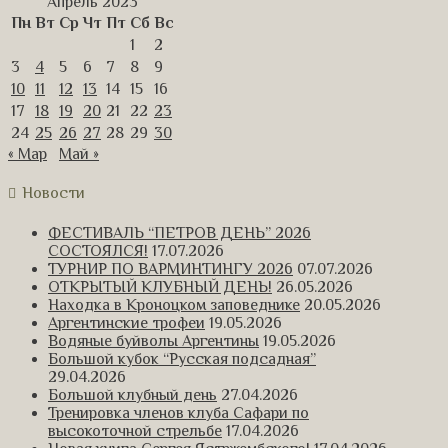
Апрель 2023
Пн
Вт
Ср
Чт
Пт
Сб
Вс
1
2
3
4
5
6
7
8
9
10
11
12
13
14
15
16
17
18
19
20
21
22
23
24
25
26
27
28
29
30
« Мар
Май »
Новости
ФЕСТИВАЛЬ “ПЕТРОВ ДЕНЬ” 2026
СОСТОЯЛСЯ!
17.07.2026
ТУРНИР ПО ВАРМИНТИНГУ 2026
07.07.2026
ОТКРЫТЫЙ КЛУБНЫЙ ДЕНЬ!
26.05.2026
Находка в Кроноцком заповеднике
20.05.2026
Аргентинские трофеи
19.05.2026
Водяные буйволы Аргентины
19.05.2026
Большой кубок “Русская подсадная”
29.04.2026
Большой клубный день
27.04.2026
Тренировка членов клуба Сафари по
высокоточной стрельбе
17.04.2026