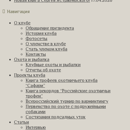
Новая книга Сергея Ястржембского!
17.04.2026
Навигация
О клубе
Обращение президента
История клуба
Фотосеты
О членстве в клубе
Стать членом клуба
Контакты
Охота и рыбалка
Клубные охоты и рыбалки
Отчеты об охоте
Проекты клуба
Книга трофеев охотничьего клуба
“Сафари”
Книга рекордов “Российские охотничьи
трофеи”
Всероссийский турнир по варминтингу
Первенство по охоте с подружейными
собаками
Состязания подсадных уток
Статьи
Интервью