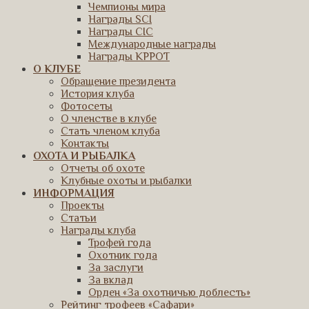
Чемпионы мира
Награды SCI
Награды CIC
Международные награды
Награды КРРОТ
О КЛУБЕ
Обращение президента
История клуба
Фотосеты
О членстве в клубе
Стать членом клуба
Контакты
ОХОТА И РЫБАЛКА
Отчеты об охоте
Клубные охоты и рыбалки
ИНФОРМАЦИЯ
Проекты
Статьи
Награды клуба
Трофей года
Охотник года
За заслуги
За вклад
Орден «За охотничью доблесть»
Рейтинг трофеев «Сафари»