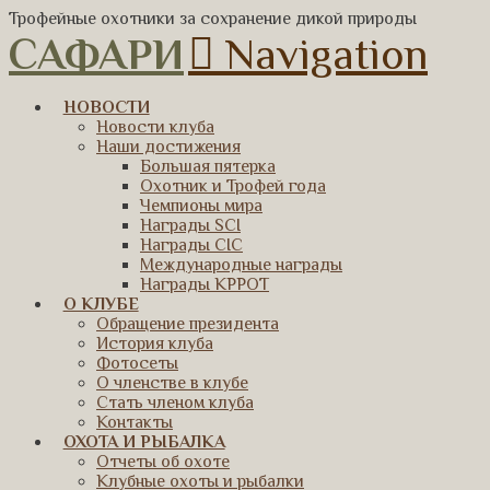
Трофейные охотники за сохранение дикой природы
САФАРИ
Navigation
НОВОСТИ
Новости клуба
Наши достижения
Большая пятерка
Охотник и Трофей года
Чемпионы мира
Награды SCI
Награды CIC
Международные награды
Награды КРРОТ
О КЛУБЕ
Обращение президента
История клуба
Фотосеты
О членстве в клубе
Стать членом клуба
Контакты
ОХОТА И РЫБАЛКА
Отчеты об охоте
Клубные охоты и рыбалки