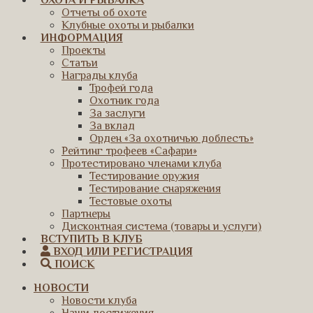
ОХОТА И РЫБАЛКА
Отчеты об охоте
Клубные охоты и рыбалки
ИНФОРМАЦИЯ
Проекты
Статьи
Награды клуба
Трофей года
Охотник года
За заслуги
За вклад
Орден «За охотничью доблесть»
Рейтинг трофеев «Сафари»
Протестировано членами клуба
Тестирование оружия
Тестирование снаряжения
Тестовые охоты
Партнеры
Дисконтная система (товары и услуги)
ВСТУПИТЬ В КЛУБ
ВХОД ИЛИ РЕГИСТРАЦИЯ
ПОИСК
НОВОСТИ
Новости клуба