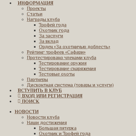
ИНФОРМАЦИЯ
Проекты
Статьи
Награды клуба
Трофей года
Охотник года
За заслуги
За вклад
Орден «За охотничью доблесть»
Рейтинг трофеев «Сафари»
Протестировано членами клуба
Тестирование оружия
Тестирование снаряжения
Тестовые охоты
Партнеры
Дисконтная система (товары и услуги)
ВСТУПИТЬ В КЛУБ
ВХОД ИЛИ РЕГИСТРАЦИЯ
ПОИСК
НОВОСТИ
Новости клуба
Наши достижения
Большая пятерка
Охотник и Трофей года