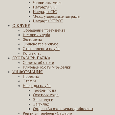
Чемпионы мира
Награды SCI
Награды CIC
Международные награды
Награды КРРОТ
О КЛУБЕ
Обращение президента
История клуба
Фотосеты
О членстве в клубе
Стать членом клуба
Контакты
ОХОТА И РЫБАЛКА
Отчеты об охоте
Клубные охоты и рыбалки
ИНФОРМАЦИЯ
Проекты
Статьи
Награды клуба
Трофей года
Охотник года
За заслуги
За вклад
Орден «За охотничью доблесть»
Рейтинг трофеев «Сафари»