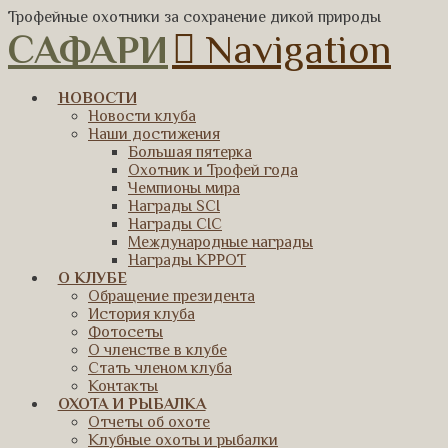
Трофейные охотники за сохранение дикой природы
САФАРИ
Navigation
НОВОСТИ
Новости клуба
Наши достижения
Большая пятерка
Охотник и Трофей года
Чемпионы мира
Награды SCI
Награды CIC
Международные награды
Награды КРРОТ
О КЛУБЕ
Обращение президента
История клуба
Фотосеты
О членстве в клубе
Стать членом клуба
Контакты
ОХОТА И РЫБАЛКА
Отчеты об охоте
Клубные охоты и рыбалки