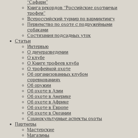
“Сафари”
Книга рекордов “Российские охотничьи
трофеи”
Всероссийский турнир по варминтингу
Первенство по охоте с подружейными
собаками
Состязания подсадных уток
Статьи
Интервью
О дичеразведении
О клубе
О Книге трофеев клуба
О трофейной охоте
Об организованных клубом
соревнованиях
Об оружии
Об охоте в Азии
Об охоте в Америке
Об охоте в Африке
Об охоте в Европе
Об охоте в Океании
Социокультурные аспекты охоты
Партнеры
Мастерские
Магазины