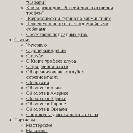
“Сафари”
Книга рекордов “Российские охотничьи
трофеи”
Всероссийский турнир по варминтингу
Первенство по охоте с подружейными
собаками
Состязания подсадных уток
Статьи
Интервью
О дичеразведении
О клубе
О Книге трофеев клуба
О трофейной охоте
Об организованных клубом
соревнованиях
Об оружии
Об охоте в Азии
Об охоте в Америке
Об охоте в Африке
Об охоте в Европе
Об охоте в Океании
Социокультурные аспекты охоты
Партнеры
Мастерские
Магазины