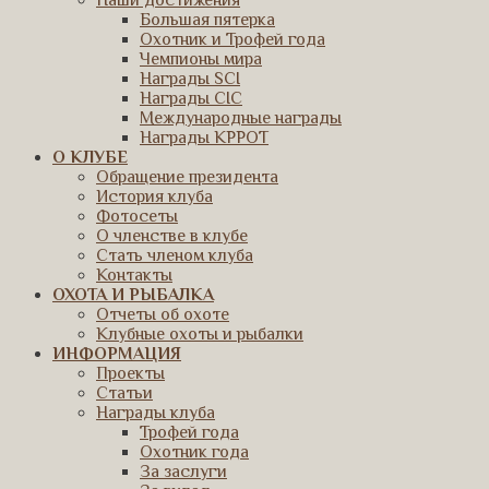
Наши достижения
Большая пятерка
Охотник и Трофей года
Чемпионы мира
Награды SCI
Награды CIC
Международные награды
Награды КРРОТ
О КЛУБЕ
Обращение президента
История клуба
Фотосеты
О членстве в клубе
Стать членом клуба
Контакты
ОХОТА И РЫБАЛКА
Отчеты об охоте
Клубные охоты и рыбалки
ИНФОРМАЦИЯ
Проекты
Статьи
Награды клуба
Трофей года
Охотник года
За заслуги