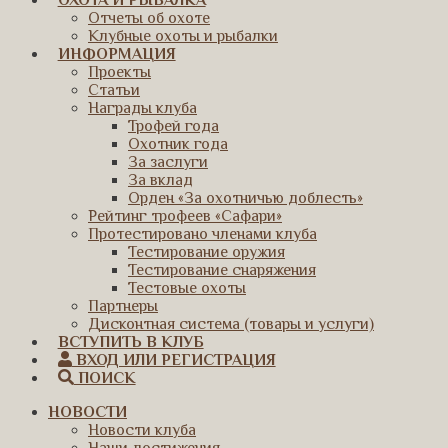
ОХОТА И РЫБАЛКА
Отчеты об охоте
Клубные охоты и рыбалки
ИНФОРМАЦИЯ
Проекты
Статьи
Награды клуба
Трофей года
Охотник года
За заслуги
За вклад
Орден «За охотничью доблесть»
Рейтинг трофеев «Сафари»
Протестировано членами клуба
Тестирование оружия
Тестирование снаряжения
Тестовые охоты
Партнеры
Дисконтная система (товары и услуги)
ВСТУПИТЬ В КЛУБ
ВХОД ИЛИ РЕГИСТРАЦИЯ
ПОИСК
НОВОСТИ
Новости клуба