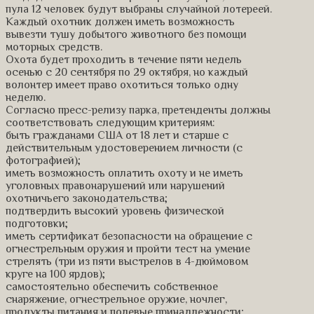
пула 12 человек будут выбраны случайной лотереей.
Каждый охотник должен иметь возможность
вывезти тушу добытого животного без помощи
моторных средств.
Охота будет проходить в течение пяти недель
осенью с 20 сентября по 29 октября, но каждый
волонтер имеет право охотиться только одну
неделю.
Согласно пресс-релизу парка, претенденты должны
соответствовать следующим критериям:
быть гражданами США от 18 лет и старше с
действительным удостоверением личности (с
фотографией);
иметь возможность оплатить охоту и не иметь
уголовных правонарушений или нарушений
охотничьего законодательства;
подтвердить высокий уровень физической
подготовки;
иметь сертификат безопасности на обращение с
огнестрельным оружия и пройти тест на умение
стрелять (три из пяти выстрелов в 4-дюймовом
круге на 100 ярдов);
самостоятельно обеспечить собственное
снаряжение, огнестрельное оружие, ночлег,
продукты питания и полевые принадлежности;