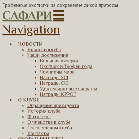
Трофейные охотники за сохранение дикой природы
САФАРИ
Navigation
НОВОСТИ
Новости клуба
Наши достижения
Большая пятерка
Охотник и Трофей года
Чемпионы мира
Награды SCI
Награды CIC
Международные награды
Награды КРРОТ
О КЛУБЕ
Обращение президента
История клуба
Фотосеты
О членстве в клубе
Стать членом клуба
Контакты