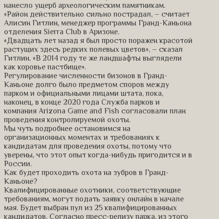
нанесло ущерб археологическим памятникам.
«Район действительно сильно пострадал, – считает
Алисин Гитлин, менеджер программы Гранд-Каньона
отделения Sierra Club в Аризоне.
«Двадцать лет назад я был просто поражен красотой
растущих здесь редких полевых цветов», – сказал
Гитлин. «В 2014 году те же ландшафты выглядели
как коровье пастбище».
Регулирование численности бизонов в Гранд-
Каньоне долго было предметом споров между
парком и официальными лицами штата, пока,
наконец, в конце 2020 года Служба парков и
компания Arizona Game and Fish согласовали план
проведения контролируемой охоты.
Мы чуть подробнее остановимся на
организационных моментах и требованиях к
кандидатам для проведения охоты, потому что
уверены, что этот опыт когда-нибудь пригодится и в
России.
Как будет проходить охота на зубров в Гранд-
Каньоне?
Квалифицированные охотники, соответствующие
требованиям, могут подать заявку онлайн в начале
мая. Будет выбран пул из 25 квалифицированных
кандидатов. Согласно пресс-релизу парка, из этого