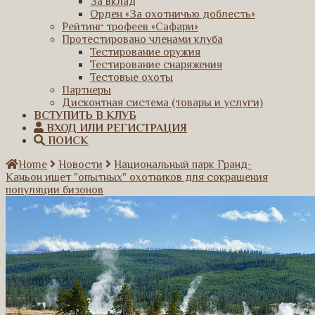
За вклад
Орден «За охотничью доблесть»
Рейтинг трофеев «Сафари»
Протестировано членами клуба
Тестирование оружия
Тестирование снаряжения
Тестовые охоты
Партнеры
Дисконтная система (товары и услуги)
ВСТУПИТЬ В КЛУБ
ВХОД ИЛИ РЕГИСТРАЦИЯ
ПОИСК
Home
Новости
Национальный парк Гранд-
Каньон ищет "опытных" охотников для сокращения
популяции бизонов