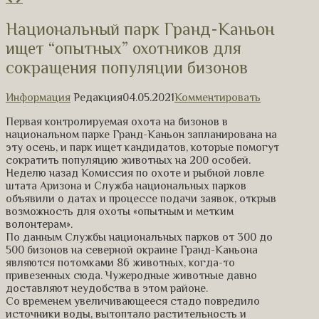
Национальный парк Гранд-Каньон
ищет “опытных” охотников для
сокращения популяции бизонов
Информация
Редакция
04.05.2021
Комментировать
Первая контролируемая охота на бизонов в
национальном парке Гранд-Каньон запланирована на
эту осень, и парк ищет кандидатов, которые помогут
сократить популяцию животных на 200 особей.
Неделю назад Комиссия по охоте и рыбной ловле
штата Аризона и Служба национальных парков
объявили о датах и процессе подачи заявок, открыв
возможность для охоты «опытным и метким
волонтерам».
По данным Службы национальных парков от 300 до
500 бизонов на северной окраине Гранд-Каньона
являются потомками 86 животных, когда-то
привезенных сюда. Чужеродные животные давно
доставляют неудобства в этом районе.
Со временем увеличивающееся стадо повредило
источники воды, вытоптало растительность и