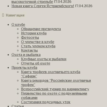
высокоточной стрельбе
17.04.2026
Новая книга Сергея Ястржембского!
17.04.2026
Навигация
О клубе
Обращение президента
История клуба
Фотосеты
О членстве в клубе
Стать членом клуба
Контакты
Охота и рыбалка
Клубные охоты и рыбалки
Отчеты об охоте
Проекты клуба
Книга трофеев охотничьего клуба
“Сафари”
Книга рекордов “Российские охотничьи
трофеи”
Всероссийский турнир по варминтингу
Первенство по охоте с подружейными
собаками
Состязания подсадных уток
Статьи