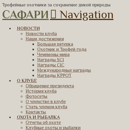
Трофейные охотники за сохранение дикой природы
САФАРИ
Navigation
НОВОСТИ
Новости клуба
Наши достижения
Большая пятерка
Охотник и Трофей года
Чемпионы мира
Награды SCI
Награды CIC
Международные награды
Награды КРРОТ
О КЛУБЕ
Обращение президента
История клуба
Фотосеты
О членстве в клубе
Стать членом клуба
Контакты
ОХОТА И РЫБАЛКА
Отчеты об охоте
Клубные охоты и рыбалки