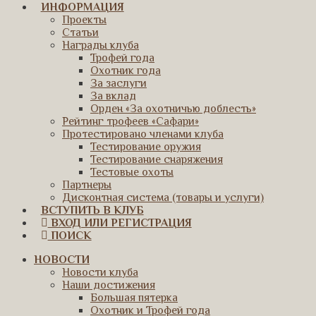
ИНФОРМАЦИЯ
Проекты
Статьи
Награды клуба
Трофей года
Охотник года
За заслуги
За вклад
Орден «За охотничью доблесть»
Рейтинг трофеев «Сафари»
Протестировано членами клуба
Тестирование оружия
Тестирование снаряжения
Тестовые охоты
Партнеры
Дисконтная система (товары и услуги)
ВСТУПИТЬ В КЛУБ
ВХОД ИЛИ РЕГИСТРАЦИЯ
ПОИСК
НОВОСТИ
Новости клуба
Наши достижения
Большая пятерка
Охотник и Трофей года