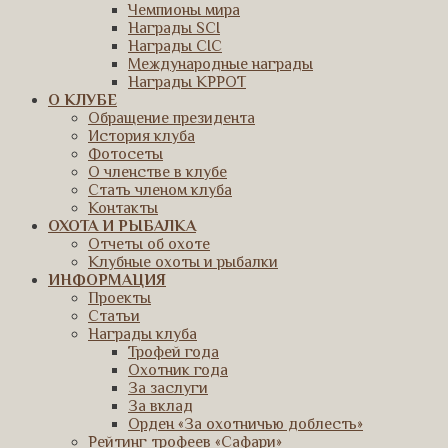
Чемпионы мира
Награды SCI
Награды CIC
Международные награды
Награды КРРОТ
О КЛУБЕ
Обращение президента
История клуба
Фотосеты
О членстве в клубе
Стать членом клуба
Контакты
ОХОТА И РЫБАЛКА
Отчеты об охоте
Клубные охоты и рыбалки
ИНФОРМАЦИЯ
Проекты
Статьи
Награды клуба
Трофей года
Охотник года
За заслуги
За вклад
Орден «За охотничью доблесть»
Рейтинг трофеев «Сафари»