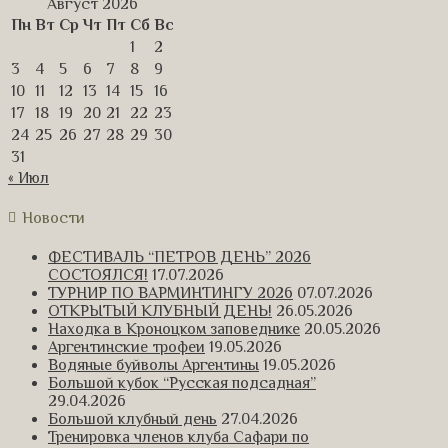
Август 2026
Пн
Вт
Ср
Чт
Пт
Сб
Вс
1
2
3
4
5
6
7
8
9
10
11
12
13
14
15
16
17
18
19
20
21
22
23
24
25
26
27
28
29
30
31
« Июл
Новости
ФЕСТИВАЛЬ “ПЕТРОВ ДЕНЬ” 2026
СОСТОЯЛСЯ!
17.07.2026
ТУРНИР ПО ВАРМИНТИНГУ 2026
07.07.2026
ОТКРЫТЫЙ КЛУБНЫЙ ДЕНЬ!
26.05.2026
Находка в Кроноцком заповеднике
20.05.2026
Аргентинские трофеи
19.05.2026
Водяные буйволы Аргентины
19.05.2026
Большой кубок “Русская подсадная”
29.04.2026
Большой клубный день
27.04.2026
Тренировка членов клуба Сафари по