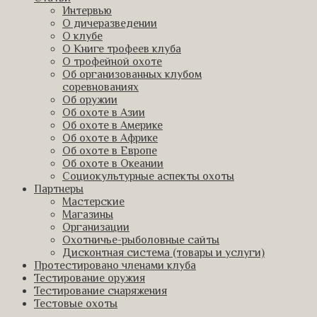
Интервью
О дичеразведении
О клубе
О Книге трофеев клуба
О трофейной охоте
Об организованных клубом
соревнованиях
Об оружии
Об охоте в Азии
Об охоте в Америке
Об охоте в Африке
Об охоте в Европе
Об охоте в Океании
Социокультурные аспекты охоты
Партнеры
Мастерские
Магазины
Организации
Охотничье-рыболовные сайты
Дисконтная система (товары и услуги)
Протестировано членами клуба
Тестирование оружия
Тестирование снаряжения
Тестовые охоты