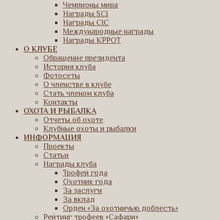
Чемпионы мира
Награды SCI
Награды CIC
Международные награды
Награды КРРОТ
О КЛУБЕ
Обращение президента
История клуба
Фотосеты
О членстве в клубе
Стать членом клуба
Контакты
ОХОТА И РЫБАЛКА
Отчеты об охоте
Клубные охоты и рыбалки
ИНФОРМАЦИЯ
Проекты
Статьи
Награды клуба
Трофей года
Охотник года
За заслуги
За вклад
Орден «За охотничью доблесть»
Рейтинг трофеев «Сафари»