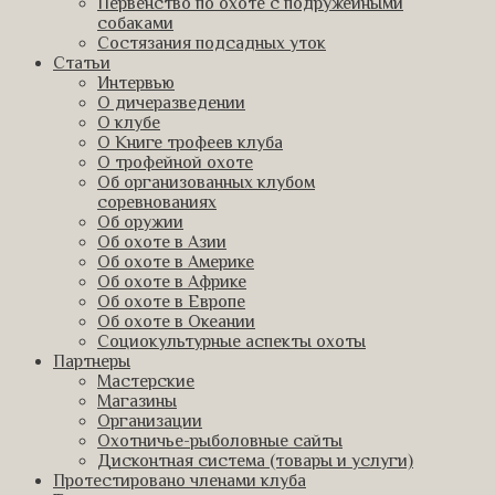
Первенство по охоте с подружейными
собаками
Состязания подсадных уток
Статьи
Интервью
О дичеразведении
О клубе
О Книге трофеев клуба
О трофейной охоте
Об организованных клубом
соревнованиях
Об оружии
Об охоте в Азии
Об охоте в Америке
Об охоте в Африке
Об охоте в Европе
Об охоте в Океании
Социокультурные аспекты охоты
Партнеры
Мастерские
Магазины
Организации
Охотничье-рыболовные сайты
Дисконтная система (товары и услуги)
Протестировано членами клуба