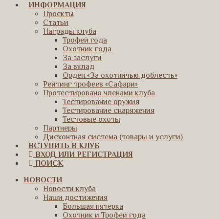
ИНФОРМАЦИЯ
Проекты
Статьи
Награды клуба
Трофей года
Охотник года
За заслуги
За вклад
Орден «За охотничью доблесть»
Рейтинг трофеев «Сафари»
Протестировано членами клуба
Тестирование оружия
Тестирование снаряжения
Тестовые охоты
Партнеры
Дисконтная система (товары и услуги)
ВСТУПИТЬ В КЛУБ
ВХОД ИЛИ РЕГИСТРАЦИЯ
ПОИСК
НОВОСТИ
Новости клуба
Наши достижения
Большая пятерка
Охотник и Трофей года