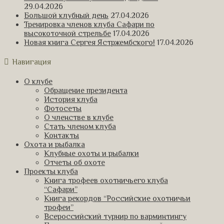
29.04.2026
Большой клубный день
27.04.2026
Тренировка членов клуба Сафари по
высокоточной стрельбе
17.04.2026
Новая книга Сергея Ястржембского!
17.04.2026
Навигация
О клубе
Обращение президента
История клуба
Фотосеты
О членстве в клубе
Стать членом клуба
Контакты
Охота и рыбалка
Клубные охоты и рыбалки
Отчеты об охоте
Проекты клуба
Книга трофеев охотничьего клуба
“Сафари”
Книга рекордов “Российские охотничьи
трофеи”
Всероссийский турнир по варминтингу