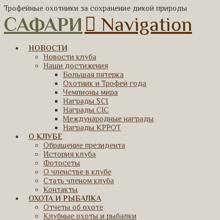
Трофейные охотники за сохранение дикой природы
САФАРИ
Navigation
НОВОСТИ
Новости клуба
Наши достижения
Большая пятерка
Охотник и Трофей года
Чемпионы мира
Награды SCI
Награды CIC
Международные награды
Награды КРРОТ
О КЛУБЕ
Обращение президента
История клуба
Фотосеты
О членстве в клубе
Стать членом клуба
Контакты
ОХОТА И РЫБАЛКА
Отчеты об охоте
Клубные охоты и рыбалки