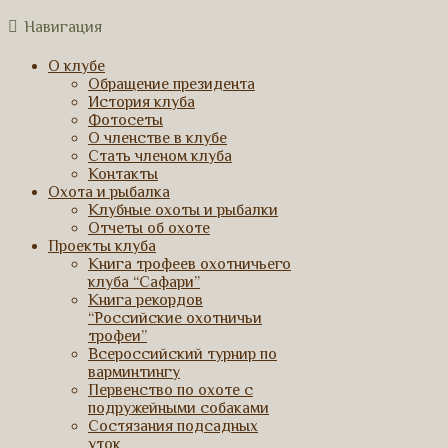
Навигация
О клубе
Обращение президента
История клуба
Фотосеты
О членстве в клубе
Стать членом клуба
Контакты
Охота и рыбалка
Клубные охоты и рыбалки
Отчеты об охоте
Проекты клуба
Книга трофеев охотничьего
клуба “Сафари”
Книга рекордов
“Российские охотничьи
трофеи”
Всероссийский турнир по
варминтингу
Первенство по охоте с
подружейными собаками
Состязания подсадных
уток