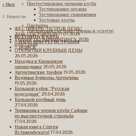
Протестировано членами клуба
« Июл
Тестирование оружия
Тестирование снаряжения
Новости
Тестовые охоты
Партнеры
ФЕСТИВАЛЬ “ПЕТРОВ ДЕНЬ”
Дисконтная система (товары и услуги)
2026 СОСТОЯЛСЯ!
17.07.2026
ВСТУПИТЬ В КЛУБ
ТУРНИР ПО ВАРМИНТИНГУ 2026
ВХОД ИЛИ РЕГИСТРАЦИЯ
07.07.2026
ПОИСК
ОТКРЫТЫЙ КЛУБНЫЙ ДЕНЬ!
26.05.2026
Находка в Кроноцком
заповеднике
20.05.2026
Аргентинские трофеи
19.05.2026
Водяные буйволы Аргентины
19.05.2026
Большой кубок “Русская
подсадная”
29.04.2026
Большой клубный день
27.04.2026
Тренировка членов клуба Сафари
по высокоточной стрельбе
17.04.2026
Новая книга Сергея
Ястржембского!
17.04.2026