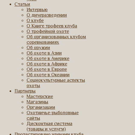
Статьи
Интервью
О дичеразведении
О клубе
О Книге трофеев клуба
О трофейной охоте
Об организованных клубом
соревнованиях
Об оружии
Об охоте в Азии
Об охоте в Америке
Об охоте в Африке
Об охоте в Европе
Об охоте в Океании
Социокультурные аспекты
охоты
Партнеры
Мастерские
Магазины
Организации
Охотничье-рыболовные
сайты
Дисконтная система
(товары и услуги)
Протестировано членами клуба