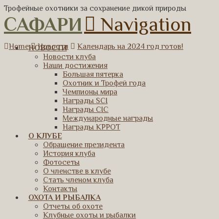
Трофейные охотники за сохранение дикой природы
САФАРИ
Navigation
Home
Новости
Календарь на 2024 год готов!
НОВОСТИ
Новости клуба
Наши достижения
Большая пятерка
Охотник и Трофей года
Чемпионы мира
Награды SCI
Награды CIC
Международные награды
Награды КРРОТ
О КЛУБЕ
Обращение президента
История клуба
Фотосеты
О членстве в клубе
Стать членом клуба
Контакты
ОХОТА И РЫБАЛКА
Отчеты об охоте
Клубные охоты и рыбалки