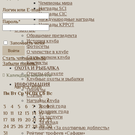
Чемпионы мира
Награды SCI
Логин или E-mail
*
Награды CIC
Международные награды
Пароль
*
Награды КРРОТ
О КЛУБЕ
Обращение президента
История клуба
Запомнить меня
Фотосеты
О членстве в клубе
Стать членом клуба
Стать членом клуба
Контакты
Забыли пароль?
ОХОТА И РЫБАЛКА
Отчеты об охоте
Календарь новостей
Клубные охоты и рыбалки
ИНФОРМАЦИЯ
Август 2026
Проекты
Пн
Вт
Ср
Чт
Пт
Сб
Вс
Статьи
1
2
Награды клуба
Трофей года
3
4
5
6
7
8
9
Охотник года
10
11
12
13
14
15
16
За заслуги
17
18
19
20
21
22
23
За вклад
24
25
26
27
28
29
30
Орден «За охотничью доблесть»
Рейтинг трофеев «Сафари»
31