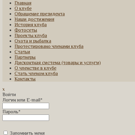
Главная
О клубе
Обращение президента
Наши достижения
История клуба
Фотосеты
Проекты клуба
Охота и рыбалка
Протестировано членами клуба
Статьи
Партнеры
Дисконтная система (товары и услуги)
О членстве в клубе
Стать членом клуба
Контакты
x
Войти
Логин или E-mail
*
Пароль
*
Запомнить меня