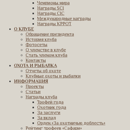
Чемпионы мира
Награды SCI
Награды CIC
Международные награды
Награды КРРОТ
О КЛУБЕ
Обращение президента
История клуба
Фотосеты
О членстве в клубе
Стать членом клуба
Контакты
ОХОТА И РЫБАЛКА
Отчеты об охоте
Клубные охоты и рыбалки
ИНФОРМАЦИЯ
Проекты
Статьи
Награды клуба
Трофей года
Охотник года
За заслуги
За вклад
Орден «За охотничью доблесть»
Рейтинг трофеев «Сафари»