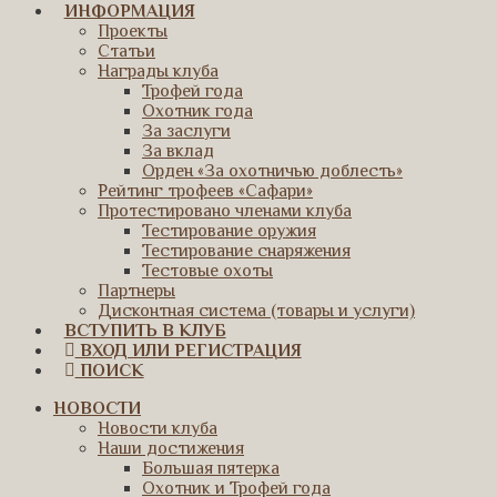
ИНФОРМАЦИЯ
Проекты
Статьи
Награды клуба
Трофей года
Охотник года
За заслуги
За вклад
Орден «За охотничью доблесть»
Рейтинг трофеев «Сафари»
Протестировано членами клуба
Тестирование оружия
Тестирование снаряжения
Тестовые охоты
Партнеры
Дисконтная система (товары и услуги)
ВСТУПИТЬ В КЛУБ
ВХОД ИЛИ РЕГИСТРАЦИЯ
ПОИСК
НОВОСТИ
Новости клуба
Наши достижения
Большая пятерка
Охотник и Трофей года