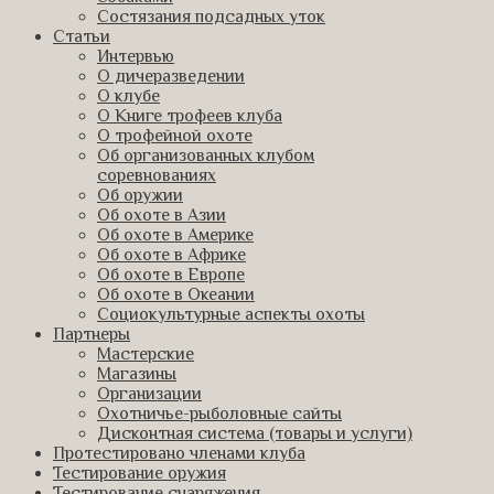
Состязания подсадных уток
Статьи
Интервью
О дичеразведении
О клубе
О Книге трофеев клуба
О трофейной охоте
Об организованных клубом
соревнованиях
Об оружии
Об охоте в Азии
Об охоте в Америке
Об охоте в Африке
Об охоте в Европе
Об охоте в Океании
Социокультурные аспекты охоты
Партнеры
Мастерские
Магазины
Организации
Охотничье-рыболовные сайты
Дисконтная система (товары и услуги)
Протестировано членами клуба
Тестирование оружия
Тестирование снаряжения