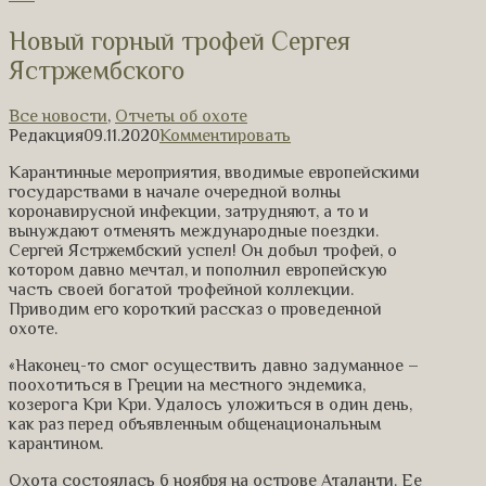
Новый горный трофей Сергея
Ястржембского
Все новости
,
Отчеты об охоте
Редакция
09.11.2020
Комментировать
Карантинные мероприятия, вводимые европейскими
государствами в начале очередной волны
коронавирусной инфекции, затрудняют, а то и
вынуждают отменять международные поездки.
Сергей Ястржембский успел! Он добыл трофей, о
котором давно мечтал, и пополнил европейскую
часть своей богатой трофейной коллекции.
Приводим его короткий рассказ о проведенной
охоте.
«Наконец-то смог осуществить давно задуманное –
поохотиться в Греции на местного эндемика,
козерога Кри Кри. Удалось уложиться в один день,
как раз перед объявленным общенациональным
карантином.
Охота состоялась 6 ноября на острове Аталанти. Ее