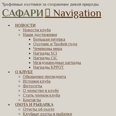
Трофейные охотники за сохранение дикой природы
САФАРИ
Navigation
НОВОСТИ
Новости клуба
Наши достижения
Большая пятерка
Охотник и Трофей года
Чемпионы мира
Награды SCI
Награды CIC
Международные награды
Награды КРРОТ
О КЛУБЕ
Обращение президента
История клуба
Фотосеты
О членстве в клубе
Стать членом клуба
Контакты
ОХОТА И РЫБАЛКА
Отчеты об охоте
Клубные охоты и рыбалки