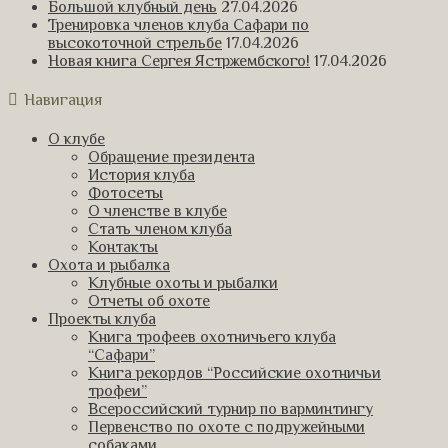
Большой клубный день
27.04.2026
Тренировка членов клуба Сафари по
высокоточной стрельбе
17.04.2026
Новая книга Сергея Ястржембского!
17.04.2026
Навигация
О клубе
Обращение президента
История клуба
Фотосеты
О членстве в клубе
Стать членом клуба
Контакты
Охота и рыбалка
Клубные охоты и рыбалки
Отчеты об охоте
Проекты клуба
Книга трофеев охотничьего клуба
“Сафари”
Книга рекордов “Российские охотничьи
трофеи”
Всероссийский турнир по варминтингу
Первенство по охоте с подружейными
собаками