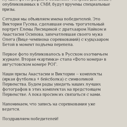
опубликованных в СМИ, будут вручены специальные
призы.
Сегодня мы объявляем имена победителей. Это
Виктория Гусева, сделавшая очень трогательный
портрет Елены Лисициной с дратхааром Найком и
Анастасия Осипова, запечатлевшая своего мужа
Олега (Вице-чемпиона соревнований) с курцхааром
Бетой в момент подъема перепела.
Первое фото публиковалось в Русском охотничьем
журнале. Вторая «картинка» стала «Фото номера» в
августовском номере РОГ.
Наши призы Анастасии и Виктории – комплекты
(яркая футболка + бейсболка) с символикой
Первенства. Будем рады увидеть наших лучших
фотографов в этих комплектах на предстоящем
Первенстве. А пока просим их связаться с нами.
Напоминаем, что запись на соревнования уже
ведется.
Поздравляем победителей!