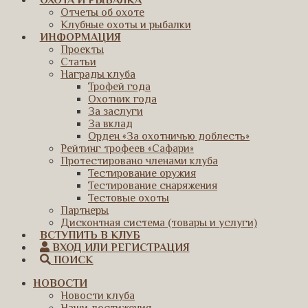
ОХОТА И РЫБАЛКА
Отчеты об охоте
Клубные охоты и рыбалки
ИНФОРМАЦИЯ
Проекты
Статьи
Награды клуба
Трофей года
Охотник года
За заслуги
За вклад
Орден «За охотничью доблесть»
Рейтинг трофеев «Сафари»
Протестировано членами клуба
Тестирование оружия
Тестирование снаряжения
Тестовые охоты
Партнеры
Дисконтная система (товары и услуги)
ВСТУПИТЬ В КЛУБ
ВХОД ИЛИ РЕГИСТРАЦИЯ
ПОИСК
НОВОСТИ
Новости клуба