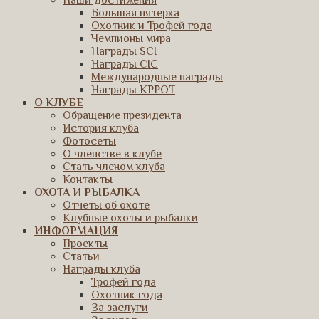
Наши достижения
Большая пятерка
Охотник и Трофей года
Чемпионы мира
Награды SCI
Награды CIC
Международные награды
Награды КРРОТ
О КЛУБЕ
Обращение президента
История клуба
Фотосеты
О членстве в клубе
Стать членом клуба
Контакты
ОХОТА И РЫБАЛКА
Отчеты об охоте
Клубные охоты и рыбалки
ИНФОРМАЦИЯ
Проекты
Статьи
Награды клуба
Трофей года
Охотник года
За заслуги