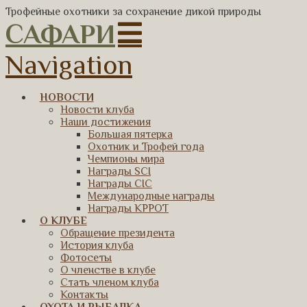
Трофейные охотники за сохранение дикой природы
САФАРИ
Navigation
НОВОСТИ
Новости клуба
Наши достижения
Большая пятерка
Охотник и Трофей года
Чемпионы мира
Награды SCI
Награды CIC
Международные награды
Награды КРРОТ
О КЛУБЕ
Обращение президента
История клуба
Фотосеты
О членстве в клубе
Стать членом клуба
Контакты