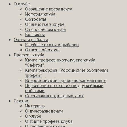
О клубе
Обращение президента
История клуба
Фотосеты
О членстве в клубе
Стать членом клуба
Контакты
Охота и рыбалка
Клубные охоты и рыбалки
Отчеты об охоте
Проекты клуба
Книга трофеев охотничьего клуба
“Сафари”
Книга рекордов “Российские охотничьи
трофеи”
Всероссийский турнир по варминтингу
Первенство по охоте с подружейными
собаками
Состязания подсадных уток
Статьи
Интервью
О дичеразведении
О клубе
О Книге трофеев клуба
О трофейной охоте