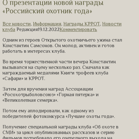
О презентации новой награды
«Российский охотник года»
Все новости
,
Информация
,
Награды КРРОТ
,
Новости
клуба
Редакция
19.12.2022
Комментировать
Одним из героев Открытого охотничьего ужина стал
Константин Самсонов. Он молод, активен и готов
работать в интересах клуба.
Во время торжественной части вечера Константин
вызывался на сцену несколько раз. Сначала как
награждаемый медалями Книги трофеев клуба
«Сафари» и КРРОТ.
Затем для вручения наград Ассоциации
«Росохотрыболовсоюз» «Горная пятерка» и
«Великолепная семерка».
Потом ему аплодировали, как одному из
победителей фотоконкурса «Лучшие охоты года».
Получение специальной награды клуба «Об охоте в
СМИ» за цикл опубликованных рассказов и серию
фильмов потребовало его очередного выхода на