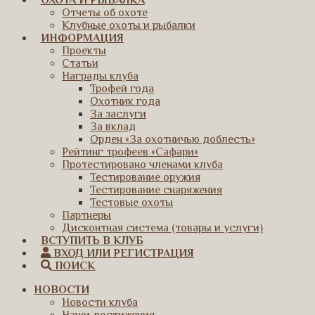
ОХОТА И РЫБАЛКА
Отчеты об охоте
Клубные охоты и рыбалки
ИНФОРМАЦИЯ
Проекты
Статьи
Награды клуба
Трофей года
Охотник года
За заслуги
За вклад
Орден «За охотничью доблесть»
Рейтинг трофеев «Сафари»
Протестировано членами клуба
Тестирование оружия
Тестирование снаряжения
Тестовые охоты
Партнеры
Дисконтная система (товары и услуги)
ВСТУПИТЬ В КЛУБ
ВХОД ИЛИ РЕГИСТРАЦИЯ
ПОИСК
НОВОСТИ
Новости клуба