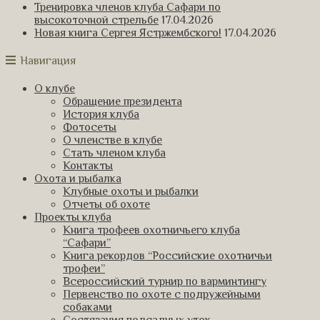
Тренировка членов клуба Сафари по
высокоточной стрельбе
17.04.2026
Новая книга Сергея Ястржембского!
17.04.2026
Навигация
О клубе
Обращение президента
История клуба
Фотосеты
О членстве в клубе
Стать членом клуба
Контакты
Охота и рыбалка
Клубные охоты и рыбалки
Отчеты об охоте
Проекты клуба
Книга трофеев охотничьего клуба
“Сафари”
Книга рекордов “Российские охотничьи
трофеи”
Всероссийский турнир по варминтингу
Первенство по охоте с подружейными
собаками