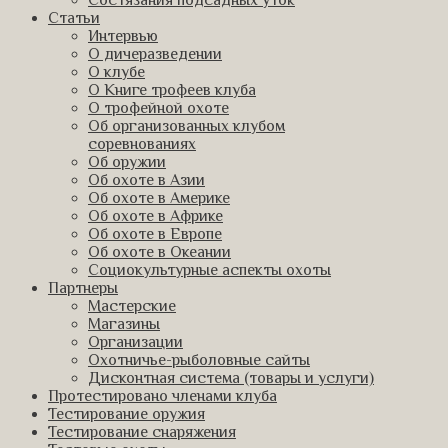
Состязания подсадных уток
Статьи
Интервью
О дичеразведении
О клубе
О Книге трофеев клуба
О трофейной охоте
Об организованных клубом
соревнованиях
Об оружии
Об охоте в Азии
Об охоте в Америке
Об охоте в Африке
Об охоте в Европе
Об охоте в Океании
Социокультурные аспекты охоты
Партнеры
Мастерские
Магазины
Организации
Охотничье-рыболовные сайты
Дисконтная система (товары и услуги)
Протестировано членами клуба
Тестирование оружия
Тестирование снаряжения