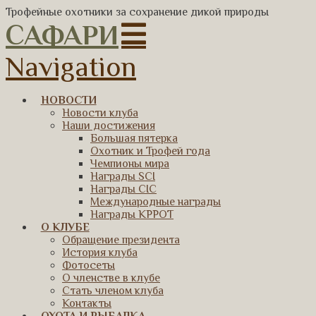
Трофейные охотники за сохранение дикой природы
САФАРИ
Navigation
НОВОСТИ
Новости клуба
Наши достижения
Большая пятерка
Охотник и Трофей года
Чемпионы мира
Награды SCI
Награды CIC
Международные награды
Награды КРРОТ
О КЛУБЕ
Обращение президента
История клуба
Фотосеты
О членстве в клубе
Стать членом клуба
Контакты