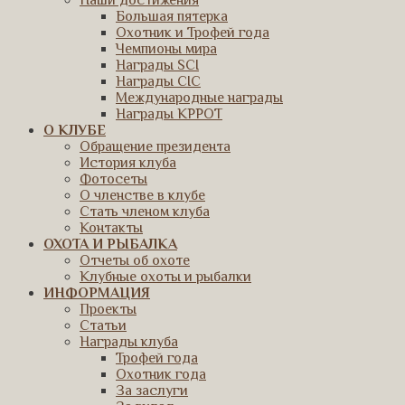
Наши достижения
Большая пятерка
Охотник и Трофей года
Чемпионы мира
Награды SCI
Награды CIC
Международные награды
Награды КРРОТ
О КЛУБЕ
Обращение президента
История клуба
Фотосеты
О членстве в клубе
Стать членом клуба
Контакты
ОХОТА И РЫБАЛКА
Отчеты об охоте
Клубные охоты и рыбалки
ИНФОРМАЦИЯ
Проекты
Статьи
Награды клуба
Трофей года
Охотник года
За заслуги