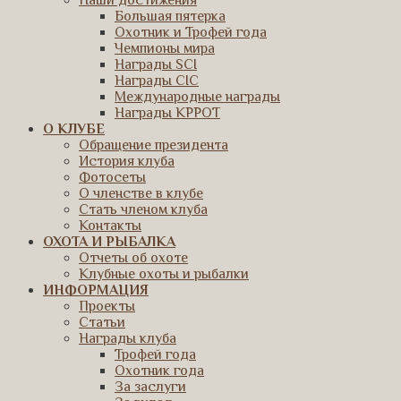
Наши достижения
Большая пятерка
Охотник и Трофей года
Чемпионы мира
Награды SCI
Награды CIC
Международные награды
Награды КРРОТ
О КЛУБЕ
Обращение президента
История клуба
Фотосеты
О членстве в клубе
Стать членом клуба
Контакты
ОХОТА И РЫБАЛКА
Отчеты об охоте
Клубные охоты и рыбалки
ИНФОРМАЦИЯ
Проекты
Статьи
Награды клуба
Трофей года
Охотник года
За заслуги