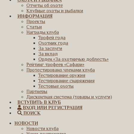
ОХОТА И РЫБАЛКА
Отчеты об охоте
Клубные охоты и рыбалки
ИНФОРМАЦИЯ
Проекты
Статьи
Награды клуба
Трофей года
Охотник года
За заслуги
За вклад
Орден «За охотничью доблесть»
Рейтинг трофеев «Сафари»
Протестировано членами клуба
Тестирование оружия
Тестирование снаряжения
Тестовые охоты
Партнеры
Дисконтная система (товары и услуги)
ВСТУПИТЬ В КЛУБ
ВХОД ИЛИ РЕГИСТРАЦИЯ
ПОИСК
НОВОСТИ
Новости клуба