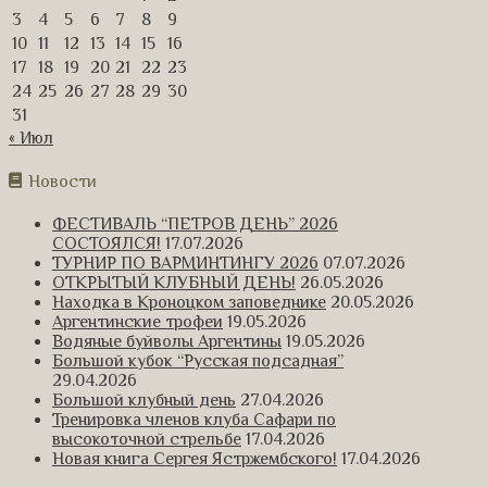
3
4
5
6
7
8
9
10
11
12
13
14
15
16
17
18
19
20
21
22
23
24
25
26
27
28
29
30
31
« Июл
Новости
ФЕСТИВАЛЬ “ПЕТРОВ ДЕНЬ” 2026
СОСТОЯЛСЯ!
17.07.2026
ТУРНИР ПО ВАРМИНТИНГУ 2026
07.07.2026
ОТКРЫТЫЙ КЛУБНЫЙ ДЕНЬ!
26.05.2026
Находка в Кроноцком заповеднике
20.05.2026
Аргентинские трофеи
19.05.2026
Водяные буйволы Аргентины
19.05.2026
Большой кубок “Русская подсадная”
29.04.2026
Большой клубный день
27.04.2026
Тренировка членов клуба Сафари по
высокоточной стрельбе
17.04.2026
Новая книга Сергея Ястржембского!
17.04.2026