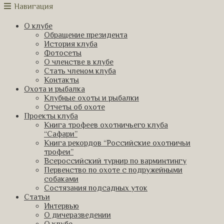
Навигация
О клубе
Обращение президента
История клуба
Фотосеты
О членстве в клубе
Стать членом клуба
Контакты
Охота и рыбалка
Клубные охоты и рыбалки
Отчеты об охоте
Проекты клуба
Книга трофеев охотничьего клуба
“Сафари”
Книга рекордов “Российские охотничьи
трофеи”
Всероссийский турнир по варминтингу
Первенство по охоте с подружейными
собаками
Состязания подсадных уток
Статьи
Интервью
О дичеразведении