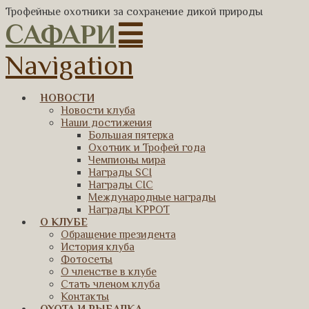
Трофейные охотники за сохранение дикой природы
САФАРИ
Navigation
НОВОСТИ
Новости клуба
Наши достижения
Большая пятерка
Охотник и Трофей года
Чемпионы мира
Награды SCI
Награды CIC
Международные награды
Награды КРРОТ
О КЛУБЕ
Обращение президента
История клуба
Фотосеты
О членстве в клубе
Стать членом клуба
Контакты