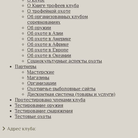
О клубе
О Книге трофеев клуба
О трофейной охоте
Об организованных клубом
соревнованиях
Об оружии
Об охоте в Азии
Об охоте в Америке
Об охоте в Африке
Об охоте в Европе
Об охоте в Океании
Социокультурные аспекты охоты
Партнеры
Мастерские
Магазины
Организации
Охотничье-рыболовные сайты
Дисконтная система (товары и услуги)
Протестировано членами клуба
Тестирование оружия
Тестирование снаряжения
Тестовые охоты
Адрес клуба: