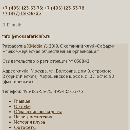
+7 (495) 123-53-75
;
+7 (495) 123-53-76
;
+7 (977) 131-38-65
E-mail:
info@mossafariclub.ru
Разработка
XMedia
© 2019. Охотничий клуб «Сафари»
– некоммерческая общественная организация
Свидетельство о регистрации № 058842
Адрес клуба: Москва, ул. Волхонка, дом 9, строение
2 (юридический), Хорошевское шоссе, д. 27, офис 90
(фактический)
Телефон: 495-123-53-75; 495-123-53-76
Главная
О клубе
Обращение президента
Наши достижения
История клуба
Фотосеты