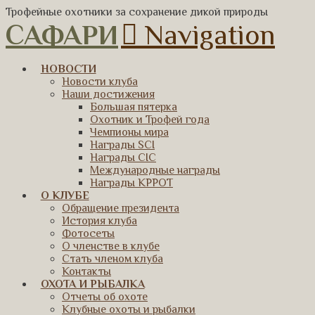
Трофейные охотники за сохранение дикой природы
САФАРИ
Navigation
НОВОСТИ
Новости клуба
Наши достижения
Большая пятерка
Охотник и Трофей года
Чемпионы мира
Награды SCI
Награды CIC
Международные награды
Награды КРРОТ
О КЛУБЕ
Обращение президента
История клуба
Фотосеты
О членстве в клубе
Стать членом клуба
Контакты
ОХОТА И РЫБАЛКА
Отчеты об охоте
Клубные охоты и рыбалки