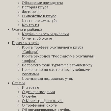
Обращение президента
История клуба
Фотосеты
О членстве в клубе
Стать членом клуба
Контакты
Охота и рыбалка
Клубные охоты и рыбалки
Отчеты об охоте
Проекты клуба
Книга трофеев охотничьего клуба
“Сафари”
Книга рекордов “Российские охотничьи
трофеи”
Всероссийский турнир по варминтингу
Первенство по охоте с подружейными
собаками
Состязания подсадных уток
Статьи
Интервью
О дичеразведении
О клубе
О Книге трофеев клуба
О трофейной охоте
Об организованных клубом