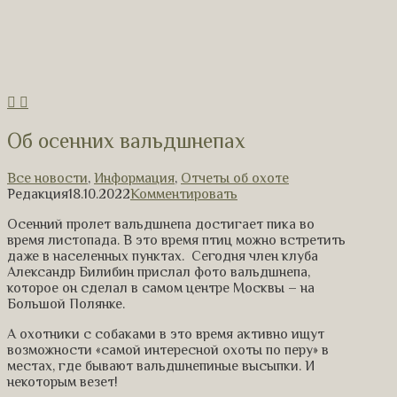
Об осенних вальдшнепах
Все новости
,
Информация
,
Отчеты об охоте
Редакция
18.10.2022
Комментировать
Осенний пролет вальдшнепа достигает пика во
время листопада. В это время птиц можно встретить
даже в населенных пунктах. Сегодня член клуба
Александр Билибин прислал фото вальдшнепа,
которое он сделал в самом центре Москвы – на
Большой Полянке.
А охотники с собаками в это время активно ищут
возможности «самой интересной охоты по перу» в
местах, где бывают вальдшнепиные высыпки. И
некоторым везет!