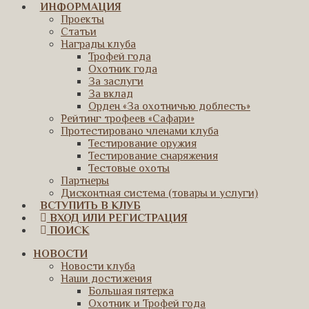
ИНФОРМАЦИЯ
Проекты
Статьи
Награды клуба
Трофей года
Охотник года
За заслуги
За вклад
Орден «За охотничью доблесть»
Рейтинг трофеев «Сафари»
Протестировано членами клуба
Тестирование оружия
Тестирование снаряжения
Тестовые охоты
Партнеры
Дисконтная система (товары и услуги)
ВСТУПИТЬ В КЛУБ
ВХОД ИЛИ РЕГИСТРАЦИЯ
ПОИСК
НОВОСТИ
Новости клуба
Наши достижения
Большая пятерка
Охотник и Трофей года