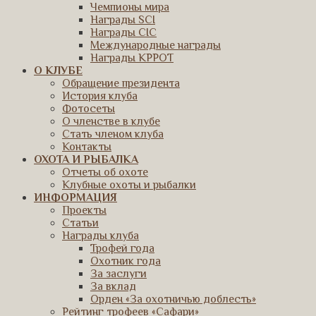
Чемпионы мира
Награды SCI
Награды CIC
Международные награды
Награды КРРОТ
О КЛУБЕ
Обращение президента
История клуба
Фотосеты
О членстве в клубе
Стать членом клуба
Контакты
ОХОТА И РЫБАЛКА
Отчеты об охоте
Клубные охоты и рыбалки
ИНФОРМАЦИЯ
Проекты
Статьи
Награды клуба
Трофей года
Охотник года
За заслуги
За вклад
Орден «За охотничью доблесть»
Рейтинг трофеев «Сафари»