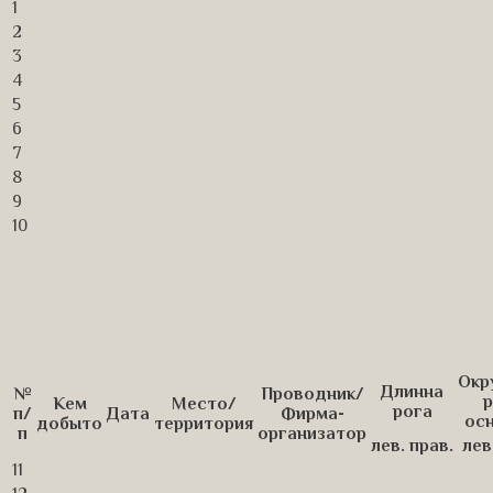
1
2
3
4
5
6
7
8
9
10
Окр
Длинна
№
Проводник/
р
Кем
Место/
рога
п/
Дата
Фирма-
ос
добыто
территория
п
организатор
лев.
прав.
лев
11