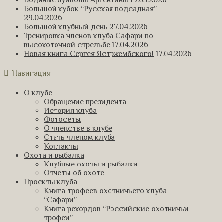
Водяные буйволы Аргентины
19.05.2026
Большой кубок “Русская подсадная”
29.04.2026
Большой клубный день
27.04.2026
Тренировка членов клуба Сафари по
высокоточной стрельбе
17.04.2026
Новая книга Сергея Ястржембского!
17.04.2026
Навигация
О клубе
Обращение президента
История клуба
Фотосеты
О членстве в клубе
Стать членом клуба
Контакты
Охота и рыбалка
Клубные охоты и рыбалки
Отчеты об охоте
Проекты клуба
Книга трофеев охотничьего клуба
“Сафари”
Книга рекордов “Российские охотничьи
трофеи”