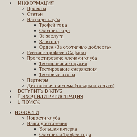
ИНФОРМАЦИЯ
Проекты
Статьи
Награды клуба
Трофей года
Охотник года
За заслуги
За вклад
Орден «За охотничью доблесть»
Рейтинг трофеев «Сафари»
Протестировано членами клуба
Тестирование оружия
Тестирование снаряжения
Тестовые охоты
Партнеры
Дисконтная система (товары и услуги)
ВСТУПИТЬ В КЛУБ
ВХОД ИЛИ РЕГИСТРАЦИЯ
ПОИСК
НОВОСТИ
Новости клуба
Наши достижения
Большая пятерка
Охотник и Трофей года