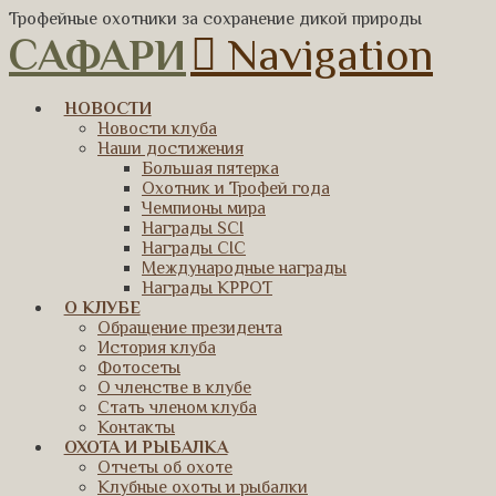
Трофейные охотники за сохранение дикой природы
САФАРИ
Navigation
НОВОСТИ
Новости клуба
Наши достижения
Большая пятерка
Охотник и Трофей года
Чемпионы мира
Награды SCI
Награды CIC
Международные награды
Награды КРРОТ
О КЛУБЕ
Обращение президента
История клуба
Фотосеты
О членстве в клубе
Стать членом клуба
Контакты
ОХОТА И РЫБАЛКА
Отчеты об охоте
Клубные охоты и рыбалки