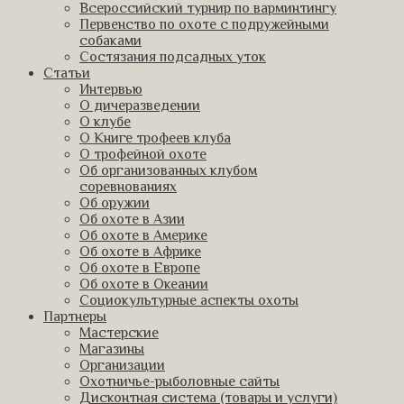
Всероссийский турнир по варминтингу
Первенство по охоте с подружейными
собаками
Состязания подсадных уток
Статьи
Интервью
О дичеразведении
О клубе
О Книге трофеев клуба
О трофейной охоте
Об организованных клубом
соревнованиях
Об оружии
Об охоте в Азии
Об охоте в Америке
Об охоте в Африке
Об охоте в Европе
Об охоте в Океании
Социокультурные аспекты охоты
Партнеры
Мастерские
Магазины
Организации
Охотничье-рыболовные сайты
Дисконтная система (товары и услуги)