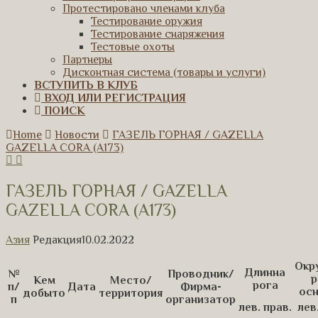
Протестировано членами клуба
Тестирование оружия
Тестирование снаряжения
Тестовые охоты
Партнеры
Дисконтная система (товары и услуги)
ВСТУПИТЬ В КЛУБ
ВХОД ИЛИ РЕГИСТРАЦИЯ
ПОИСК
Home
Новости
ГАЗЕЛЬ ГОРНАЯ / GAZELLA
GAZELLA CORA (A173)
ГАЗЕЛЬ ГОРНАЯ / GAZELLA
GAZELLA CORA (A173)
Азия
Редакция
10.02.2022
Окр
Длинна
№
Проводник/
р
Кем
Место/
рога
п/
Дата
Фирма-
ос
добыто
территория
п
организатор
лев.
прав.
лев