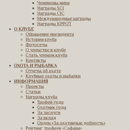
Чемпионы мира
Награды SCI
Награды CIC
Международные награды
Награды КРРОТ
О КЛУБЕ
Обращение президента
История клуба
Фотосеты
О членстве в клубе
Стать членом клуба
Контакты
ОХОТА И РЫБАЛКА
Отчеты об охоте
Клубные охоты и рыбалки
ИНФОРМАЦИЯ
Проекты
Статьи
Награды клуба
Трофей года
Охотник года
За заслуги
За вклад
Орден «За охотничью доблесть»
Рейтинг трофеев «Сафари»