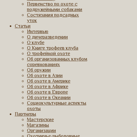
Первенство по охоте с
подружейными собаками
Состязания подсадных
уток
Статьи
Интервью
О дичеразведении
О клубе
О Книге трофеев клуба
О трофейной охоте
Об организованных клубом
соревнованиях
Об оружии
Об охоте в Азии
Об охоте в Америке
Об охоте в Африке
Об охоте в Европе
Об охоте в Океании
Социокультурные аспекты
охоты
Партнеры
Мастерские
Магазины
Организации
Охотничье-рыболовные