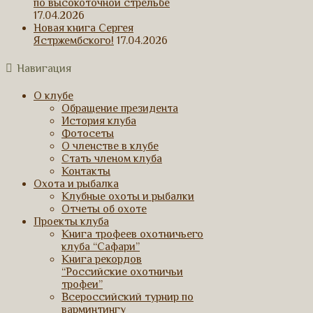
по высокоточной стрельбе
17.04.2026
Новая книга Сергея
Ястржембского!
17.04.2026
Навигация
О клубе
Обращение президента
История клуба
Фотосеты
О членстве в клубе
Стать членом клуба
Контакты
Охота и рыбалка
Клубные охоты и рыбалки
Отчеты об охоте
Проекты клуба
Книга трофеев охотничьего
клуба “Сафари”
Книга рекордов
“Российские охотничьи
трофеи”
Всероссийский турнир по
варминтингу