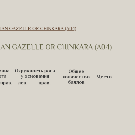
IAN GAZELLE OR CHINKARA (A04)
AN GAZELLE OR CHINKARA (A04)
инна
Окружность рога
Общее
ога
у основания
количество
Место
баллов
прав.
лев.
прав.