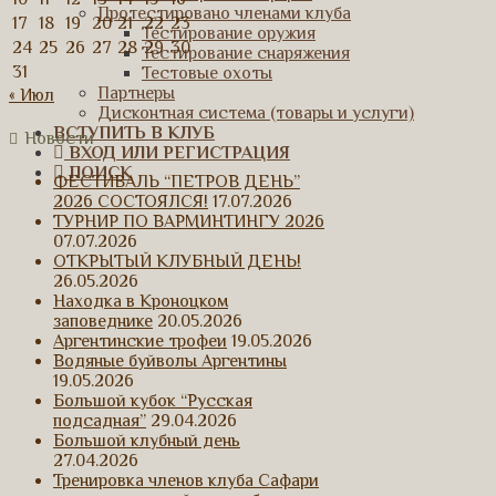
Протестировано членами клуба
17
18
19
20
21
22
23
Тестирование оружия
24
25
26
27
28
29
30
Тестирование снаряжения
31
Тестовые охоты
Партнеры
« Июл
Дисконтная система (товары и услуги)
ВСТУПИТЬ В КЛУБ
Новости
ВХОД ИЛИ РЕГИСТРАЦИЯ
ПОИСК
ФЕСТИВАЛЬ “ПЕТРОВ ДЕНЬ”
2026 СОСТОЯЛСЯ!
17.07.2026
ТУРНИР ПО ВАРМИНТИНГУ 2026
07.07.2026
ОТКРЫТЫЙ КЛУБНЫЙ ДЕНЬ!
26.05.2026
Находка в Кроноцком
заповеднике
20.05.2026
Аргентинские трофеи
19.05.2026
Водяные буйволы Аргентины
19.05.2026
Большой кубок “Русская
подсадная”
29.04.2026
Большой клубный день
27.04.2026
Тренировка членов клуба Сафари