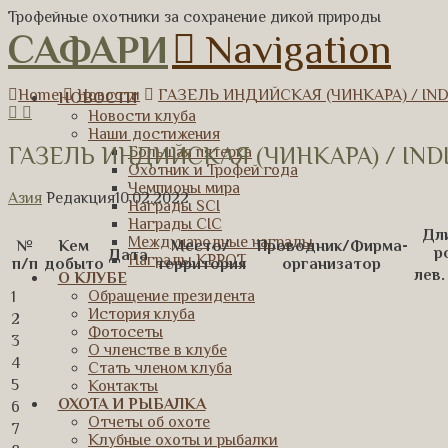
Трофейные охотники за сохранение дикой природы
САФАРИ
Navigation
Home
Новости
ГАЗЕЛЬ ИНДИЙСКАЯ (ЧИНКАРА) / IND
НОВОСТИ
Новости клуба
Наши достижения
ГАЗЕЛЬ ИНДИЙСКАЯ (ЧИНКАРА) / INDI
Большая пятерка
Охотник и Трофей года
Чемпионы мира
Азия
Редакция
10.02.2022
Награды SCI
Награды CIC
Дл
Международные награды
№
Кем
Место/
Проводник/Фирма-
р
Дата
Награды КРРОТ
п/п
добыто
территория
организатор
лев.
О КЛУБЕ
Обращение президента
1
История клуба
2
Фотосеты
3
О членстве в клубе
4
Стать членом клуба
5
Контакты
ОХОТА И РЫБАЛКА
6
Отчеты об охоте
7
Клубные охоты и рыбалки