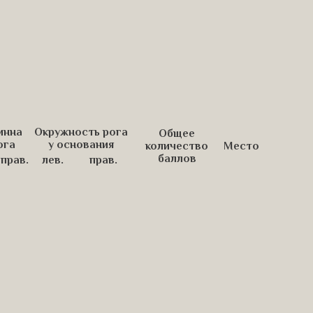
инна
Окружность рога
Общее
ога
у основания
количество
Место
баллов
прав.
лев.
прав.