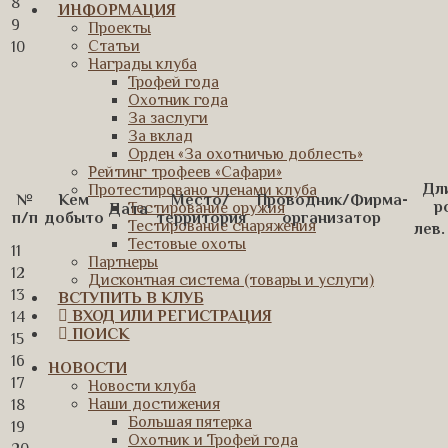
8
ИНФОРМАЦИЯ
9
Проекты
Статьи
10
Награды клуба
Трофей года
Охотник года
За заслуги
За вклад
Орден «За охотничью доблесть»
Рейтинг трофеев «Сафари»
Дл
Протестировано членами клуба
№
Кем
Место/
Проводник/Фирма-
р
Тестирование оружия
Дата
п/п
добыто
территория
организатор
Тестирование снаряжения
лев.
Тестовые охоты
11
Партнеры
12
Дисконтная система (товары и услуги)
13
ВСТУПИТЬ В КЛУБ
ВХОД ИЛИ РЕГИСТРАЦИЯ
14
ПОИСК
15
16
НОВОСТИ
17
Новости клуба
Наши достижения
18
Большая пятерка
19
Охотник и Трофей года