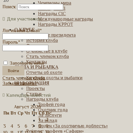
20
Чемпионы мира
Поиск
Награды SCI
Награды CIC
Международные награды
Для участников
Награды КРРОТ
О КЛУБЕ
Логин или E-mail
*
Обращение президента
История клуба
Пароль
*
Фотосеты
О членстве в клубе
Стать членом клуба
Контакты
Запомнить меня
ОХОТА И РЫБАЛКА
Отчеты об охоте
Клубные охоты и рыбалки
Стать членом клуба
ИНФОРМАЦИЯ
Забыли пароль?
Проекты
Статьи
Календарь новостей
Награды клуба
Трофей года
Август 2026
Охотник года
Пн
Вт
Ср
Чт
Пт
Сб
Вс
За заслуги
1
2
За вклад
Орден «За охотничью доблесть»
3
4
5
6
7
8
9
Рейтинг трофеев «Сафари»
10
11
12
13
14
15
16