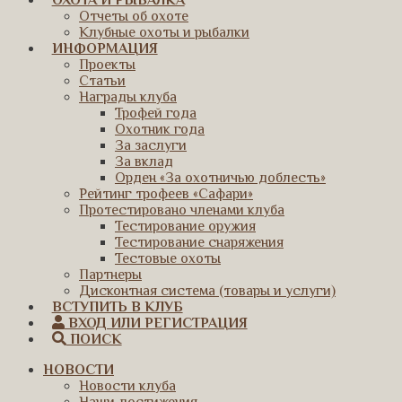
ОХОТА И РЫБАЛКА
Отчеты об охоте
Клубные охоты и рыбалки
ИНФОРМАЦИЯ
Проекты
Статьи
Награды клуба
Трофей года
Охотник года
За заслуги
За вклад
Орден «За охотничью доблесть»
Рейтинг трофеев «Сафари»
Протестировано членами клуба
Тестирование оружия
Тестирование снаряжения
Тестовые охоты
Партнеры
Дисконтная система (товары и услуги)
ВСТУПИТЬ В КЛУБ
ВХОД ИЛИ РЕГИСТРАЦИЯ
ПОИСК
НОВОСТИ
Новости клуба