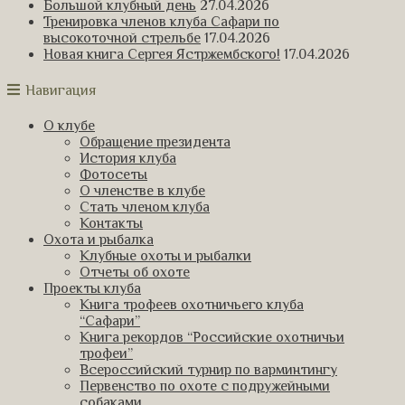
Большой клубный день
27.04.2026
Тренировка членов клуба Сафари по
высокоточной стрельбе
17.04.2026
Новая книга Сергея Ястржембского!
17.04.2026
Навигация
О клубе
Обращение президента
История клуба
Фотосеты
О членстве в клубе
Стать членом клуба
Контакты
Охота и рыбалка
Клубные охоты и рыбалки
Отчеты об охоте
Проекты клуба
Книга трофеев охотничьего клуба
“Сафари”
Книга рекордов “Российские охотничьи
трофеи”
Всероссийский турнир по варминтингу
Первенство по охоте с подружейными
собаками