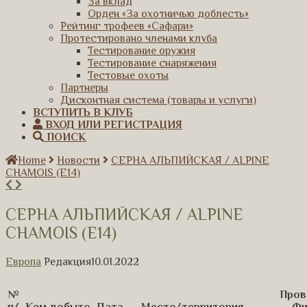
За вклад
Орден «За охотничью доблесть»
Рейтинг трофеев «Сафари»
Протестировано членами клуба
Тестирование оружия
Тестирование снаряжения
Тестовые охоты
Партнеры
Дисконтная система (товары и услуги)
ВСТУПИТЬ В КЛУБ
ВХОД ИЛИ РЕГИСТРАЦИЯ
ПОИСК
Home
Новости
СЕРНА АЛЬПИЙСКАЯ / ALPINE
CHAMOIS (E14)
СЕРНА АЛЬПИЙСКАЯ / ALPINE
CHAMOIS (E14)
Европа
Редакция
10.01.2022
№
Пров
п/
Кем добыто
Дата
Место/территория
Фи