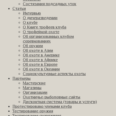
Состязания подсадных уток
Статьи
Интервью
О дичеразведении
О клубе
О Книге трофеев клуба
О трофейной охоте
Об организованных клубом
соревнованиях
Об оружии
Об охоте в Азии
Об охоте в Америке
Об охоте в Африке
Об охоте в Европе
Об охоте в Океании
Социокультурные аспекты охоты
Партнеры
Мастерские
Магазины
Организации
Охотничье-рыболовные сайты
Дисконтная система (товары и услуги)
Протестировано членами клуба
Тестирование оружия
Тестирование снаряжения