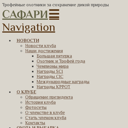
Трофейные охотники за сохранение дикой природы
САФАРИ
Navigation
НОВОСТИ
Новости клуба
Наши достижения
Большая пятерка
Охотник и Трофей года
Чемпионы мира
Награды SCI
Награды CIC
Международные награды
Награды КРРОТ
О КЛУБЕ
Обращение президента
История клуба
Фотосеты
О членстве в клубе
Стать членом клуба
Контакты