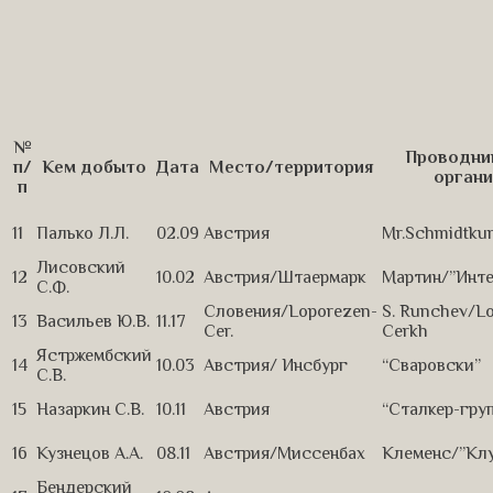
№
Проводни
п/
Кем добыто
Дата
Место/территория
органи
п
11
Палько Л.Л.
02.09
Австрия
Mr.Schmidtku
Лисовский
12
10.02
Австрия/Штаермарк
Мартин/”Инте
С.Ф.
Словения/Loporezen-
S. Runchev/L
13
Васильев Ю.В.
11.17
Cer.
Cerkh
Ястржембский
14
10.03
Австрия/ Инсбург
“Сваровски”
С.В.
15
Назаркин С.В.
10.11
Австрия
“Сталкер-гру
16
Кузнецов А.А.
08.11
Австрия/Миссенбах
Клеменс/”Клу
Бендерский