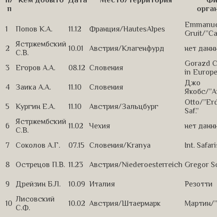
п
орга
Emmanue
1
Попов К.А.
11.12
Франция/HautesAlpes
Gruit/”C
Ястржембский
2
10.01
Австрия/Клагенфурд
нет данн
С.В.
Gorazd C
3
Егоров А.А.
08.12
Словения
in Europe
Джо
4
Заика А.А.
11.10
Словения
Якобс/”А
Otto/”Er
5
Кургин Е.А.
11.10
Австрия/Зальцбург
Saf.”
Ястржембский
6
11.02
Чехия
нет данн
С.В.
7
Соколов А.Г.
07.15
Словения/Kranya
Int. Safar
8
Острецов П.В.
11.23
Австрия/Niederoesterreich
Gregor S
9
Дрейзин Б.Л.
10.09
Италия
Резотти
Лисовский
10
10.02
Австрия/Штаермарк
Мартин/”
С.Ф.