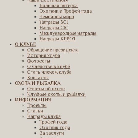
Наши достижения
Большая пятерка
Охотник и Трофей года
Чемпионы мира
Награды SCI
Награды CIC
Международные награды
Награды КРРОТ
О КЛУБЕ
Обращение президента
История клуба
Фотосеты
О членстве в клубе
Стать членом клуба
Контакты
ОХОТА И РЫБАЛКА
Отчеты об охоте
Клубные охоты и рыбалки
ИНФОРМАЦИЯ
Проекты
Статьи
Награды клуба
Трофей года
Охотник года
За заслуги