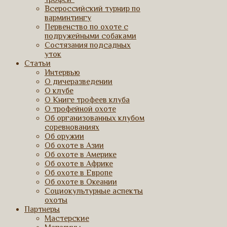
Всероссийский турнир по
варминтингу
Первенство по охоте с
подружейными собаками
Состязания подсадных
уток
Статьи
Интервью
О дичеразведении
О клубе
О Книге трофеев клуба
О трофейной охоте
Об организованных клубом
соревнованиях
Об оружии
Об охоте в Азии
Об охоте в Америке
Об охоте в Африке
Об охоте в Европе
Об охоте в Океании
Социокультурные аспекты
охоты
Партнеры
Мастерские