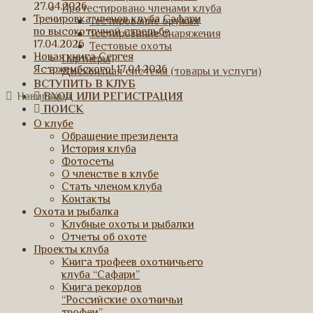
27.04.2026
Протестировано членами клуба
Тренировка членов клуба Сафари
Тестирование оружия
по высокоточной стрельбе
Тестирование снаряжения
17.04.2026
Тестовые охоты
Новая книга Сергея
Партнеры
Ястржембского!
17.04.2026
Дисконтная система (товары и услуги)
ВСТУПИТЬ В КЛУБ
ВХОД ИЛИ РЕГИСТРАЦИЯ
Навигация
ПОИСК
О клубе
Обращение президента
История клуба
Фотосеты
О членстве в клубе
Стать членом клуба
Контакты
Охота и рыбалка
Клубные охоты и рыбалки
Отчеты об охоте
Проекты клуба
Книга трофеев охотничьего
клуба “Сафари”
Книга рекордов
“Российские охотничьи
трофеи”