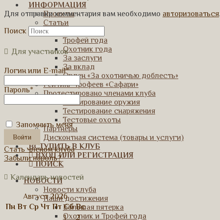
ИНФОРМАЦИЯ
Проекты
Для отправки комментария вам необходимо
авторизоваться
Статьи
Поиск
Награды клуба
Трофей года
Охотник года
Для участников
За заслуги
За вклад
Логин или E-mail
*
Орден «За охотничью доблесть»
Рейтинг трофеев «Сафари»
Пароль
*
Протестировано членами клуба
Тестирование оружия
Тестирование снаряжения
Тестовые охоты
Запомнить меня
Партнеры
Дисконтная система (товары и услуги)
ВСТУПИТЬ В КЛУБ
Стать членом клуба
ВХОД ИЛИ РЕГИСТРАЦИЯ
Забыли пароль?
ПОИСК
Календарь новостей
НОВОСТИ
Новости клуба
Август 2026
Наши достижения
Пн
Вт
Ср
Чт
Пт
Сб
Вс
Большая пятерка
Охотник и Трофей года
1
2