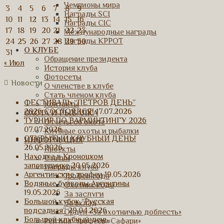
Чемпионы мира
3
4
5
6
7
8
9
Награды SCI
10
11
12
13
14
15
16
Награды CIC
17
18
19
20
21
22
23
Международные награды
Награды КРРОТ
24
25
26
27
28
29
30
О КЛУБЕ
31
Обращение президента
« Июл
История клуба
Фотосеты
Новости
О членстве в клубе
Стать членом клуба
ФЕСТИВАЛЬ “ПЕТРОВ ДЕНЬ”
Контакты
2026 СОСТОЯЛСЯ!
17.07.2026
ОХОТА И РЫБАЛКА
ТУРНИР ПО ВАРМИНТИНГУ 2026
Отчеты об охоте
07.07.2026
Клубные охоты и рыбалки
ОТКРЫТЫЙ КЛУБНЫЙ ДЕНЬ!
ИНФОРМАЦИЯ
26.05.2026
Проекты
Находка в Кроноцком
Статьи
заповеднике
20.05.2026
Награды клуба
Аргентинские трофеи
19.05.2026
Трофей года
Водяные буйволы Аргентины
Охотник года
19.05.2026
За заслуги
Большой кубок “Русская
За вклад
подсадная”
29.04.2026
Орден «За охотничью доблесть»
Большой клубный день
Рейтинг трофеев «Сафари»