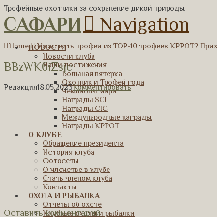
Трофейные охотники за сохранение дикой природы
САФАРИ
Navigation
Home
У вас есть трофеи из ТОР-10 трофеев КРРОТ? При
НОВОСТИ
Новости клуба
BBzWK6iZsjc
Наши достижения
Большая пятерка
Охотник и Трофей года
Редакция
18.05.2023
Комментировать
Чемпионы мира
Награды SCI
Награды CIC
Международные награды
Награды КРРОТ
О КЛУБЕ
Обращение президента
История клуба
Фотосеты
О членстве в клубе
Стать членом клуба
Контакты
ОХОТА И РЫБАЛКА
Отчеты об охоте
Оставить комментарий
Клубные охоты и рыбалки