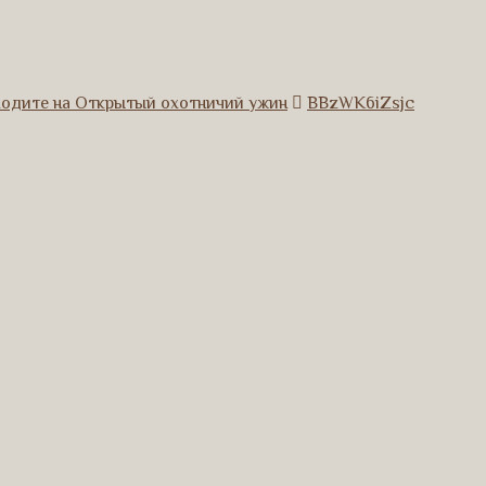
ходите на Открытый охотничий ужин
BBzWK6iZsjc