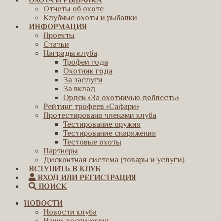
ОХОТА И РЫБАЛКА
Отчеты об охоте
Клубные охоты и рыбалки
ИНФОРМАЦИЯ
Проекты
Статьи
Награды клуба
Трофей года
Охотник года
За заслуги
За вклад
Орден «За охотничью доблесть»
Рейтинг трофеев «Сафари»
Протестировано членами клуба
Тестирование оружия
Тестирование снаряжения
Тестовые охоты
Партнеры
Дисконтная система (товары и услуги)
ВСТУПИТЬ В КЛУБ
ВХОД ИЛИ РЕГИСТРАЦИЯ
ПОИСК
НОВОСТИ
Новости клуба