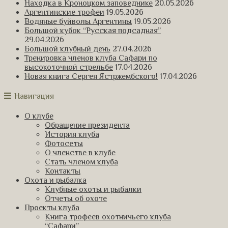
Находка в Кроноцком заповеднике
20.05.2026
Аргентинские трофеи
19.05.2026
Водяные буйволы Аргентины
19.05.2026
Большой кубок “Русская подсадная”
29.04.2026
Большой клубный день
27.04.2026
Тренировка членов клуба Сафари по
высокоточной стрельбе
17.04.2026
Новая книга Сергея Ястржембского!
17.04.2026
Навигация
О клубе
Обращение президента
История клуба
Фотосеты
О членстве в клубе
Стать членом клуба
Контакты
Охота и рыбалка
Клубные охоты и рыбалки
Отчеты об охоте
Проекты клуба
Книга трофеев охотничьего клуба
“Сафари”