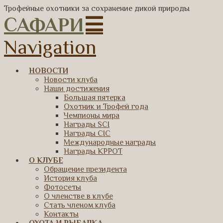
Трофейные охотники за сохранение дикой природы
САФАРИ
Navigation
НОВОСТИ
Новости клуба
Наши достижения
Большая пятерка
Охотник и Трофей года
Чемпионы мира
Награды SCI
Награды CIC
Международные награды
Награды КРРОТ
О КЛУБЕ
Обращение президента
История клуба
Фотосеты
О членстве в клубе
Стать членом клуба
Контакты