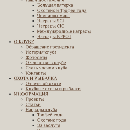
Наши достижения
Большая пятерка
Охотник и Трофей года
Чемпионы мира
Награды SCI
Награды CIC
Международные награды
Награды КРРОТ
О КЛУБЕ
Обращение президента
История клуба
Фотосеты
О членстве в клубе
Стать членом клуба
Контакты
ОХОТА И РЫБАЛКА
Отчеты об охоте
Клубные охоты и рыбалки
ИНФОРМАЦИЯ
Проекты
Статьи
Награды клуба
Трофей года
Охотник года
За заслуги