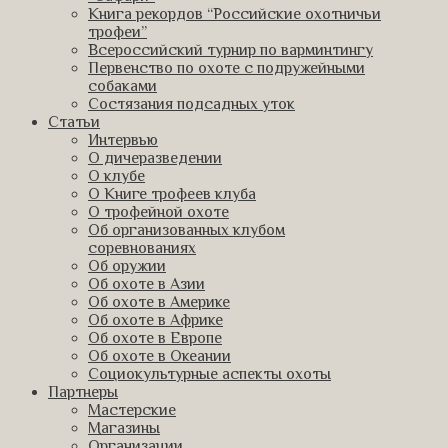
Книга рекордов “Российские охотничьи
трофеи”
Всероссийский турнир по варминтингу
Первенство по охоте с подружейными
собаками
Состязания подсадных уток
Статьи
Интервью
О дичеразведении
О клубе
О Книге трофеев клуба
О трофейной охоте
Об организованных клубом
соревнованиях
Об оружии
Об охоте в Азии
Об охоте в Америке
Об охоте в Африке
Об охоте в Европе
Об охоте в Океании
Социокультурные аспекты охоты
Партнеры
Мастерские
Магазины
Организации