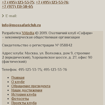
+7 (495) 123-53-75
;
+7 (495) 123-53-76
;
+7 (977) 131-38-65
E-mail:
info@mossafariclub.ru
Разработка
XMedia
© 2019. Охотничий клуб «Сафари»
– некоммерческая общественная организация
Свидетельство о регистрации № 058842
Адрес клуба: Москва, ул. Волхонка, дом 9, строение
2 (юридический), Хорошевское шоссе, д. 27, офис 90
(фактический)
Телефон: 495-123-53-75; 495-123-53-76
Главная
О клубе
Обращение президента
Наши достижения
История клуба
Фотосеты
Проекты клуба