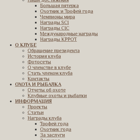
Наши достижения
Большая пятерка
Охотник и Трофей года
Чемпионы мира
Награды SCI
Награды CIC
Международные награды
Награды КРРОТ
О КЛУБЕ
Обращение президента
История клуба
Фотосеты
О членстве в клубе
Стать членом клуба
Контакты
ОХОТА И РЫБАЛКА
Отчеты об охоте
Клубные охоты и рыбалки
ИНФОРМАЦИЯ
Проекты
Статьи
Награды клуба
Трофей года
Охотник года
За заслуги