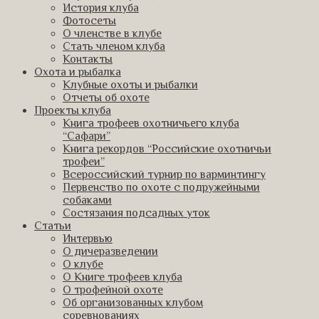
История клуба
Фотосеты
О членстве в клубе
Стать членом клуба
Контакты
Охота и рыбалка
Клубные охоты и рыбалки
Отчеты об охоте
Проекты клуба
Книга трофеев охотничьего клуба
“Сафари”
Книга рекордов “Российские охотничьи
трофеи”
Всероссийский турнир по варминтингу
Первенство по охоте с подружейными
собаками
Состязания подсадных уток
Статьи
Интервью
О дичеразведении
О клубе
О Книге трофеев клуба
О трофейной охоте
Об организованных клубом
соревнованиях