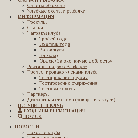
ОХОТА И РЫБАЛКА
Отчеты об охоте
Клубные охоты и рыбалки
ИНФОРМАЦИЯ
Проекты
Статьи
Награды клуба
Трофей года
Охотник года
За заслуги
За вклад
Орден «За охотничью доблесть»
Рейтинг трофеев «Сафари»
Протестировано членами клуба
Тестирование оружия
Тестирование снаряжения
Тестовые охоты
Партнеры
Дисконтная система (товары и услуги)
ВСТУПИТЬ В КЛУБ
ВХОД ИЛИ РЕГИСТРАЦИЯ
ПОИСК
НОВОСТИ
Новости клуба