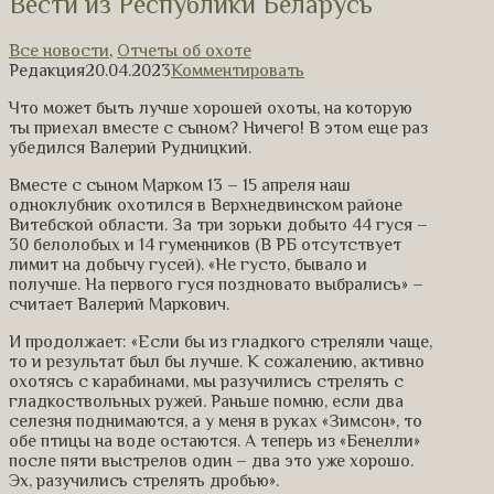
Вести из Республики Беларусь
Все новости
,
Отчеты об охоте
Редакция
20.04.2023
Комментировать
Что может быть лучше хорошей охоты, на которую
ты приехал вместе с сыном? Ничего! В этом еще раз
убедился Валерий Рудницкий.
Вместе с сыном Марком 13 – 15 апреля наш
одноклубник охотился в Верхнедвинском районе
Витебской области. За три зорьки добыто 44 гуся –
30 белолобых и 14 гуменников (В РБ отсутствует
лимит на добычу гусей). «Не густо, бывало и
получше. На первого гуся поздновато выбрались» –
считает Валерий Маркович.
И продолжает: «Если бы из гладкого стреляли чаще,
то и результат был бы лучше. К сожалению, активно
охотясь с карабинами, мы разучились стрелять с
гладкоствольных ружей. Раньше помню, если два
селезня поднимаются, а у меня в руках «Зимсон», то
обе птицы на воде остаются. А теперь из «Бенелли»
после пяти выстрелов один – два это уже хорошо.
Эх, разучились стрелять дробью».