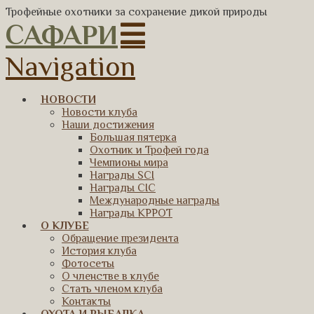
Трофейные охотники за сохранение дикой природы
САФАРИ
Navigation
НОВОСТИ
Новости клуба
Наши достижения
Большая пятерка
Охотник и Трофей года
Чемпионы мира
Награды SCI
Награды CIC
Международные награды
Награды КРРОТ
О КЛУБЕ
Обращение президента
История клуба
Фотосеты
О членстве в клубе
Стать членом клуба
Контакты