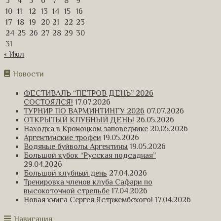
3
4
5
6
7
8
9
10
11
12
13
14
15
16
17
18
19
20
21
22
23
24
25
26
27
28
29
30
31
« Июл
Новости
ФЕСТИВАЛЬ “ПЕТРОВ ДЕНЬ” 2026
СОСТОЯЛСЯ!
17.07.2026
ТУРНИР ПО ВАРМИНТИНГУ 2026
07.07.2026
ОТКРЫТЫЙ КЛУБНЫЙ ДЕНЬ!
26.05.2026
Находка в Кроноцком заповеднике
20.05.2026
Аргентинские трофеи
19.05.2026
Водяные буйволы Аргентины
19.05.2026
Большой кубок “Русская подсадная”
29.04.2026
Большой клубный день
27.04.2026
Тренировка членов клуба Сафари по
высокоточной стрельбе
17.04.2026
Новая книга Сергея Ястржембского!
17.04.2026
Навигация