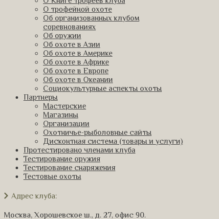
О Книге трофеев клуба
О трофейной охоте
Об организованных клубом
соревнованиях
Об оружии
Об охоте в Азии
Об охоте в Америке
Об охоте в Африке
Об охоте в Европе
Об охоте в Океании
Социокультурные аспекты охоты
Партнеры
Мастерские
Магазины
Организации
Охотничье-рыболовные сайты
Дисконтная система (товары и услуги)
Протестировано членами клуба
Тестирование оружия
Тестирование снаряжения
Тестовые охоты
Адрес клуба:
Москва, Хорошевское ш., д. 27, офис 90.