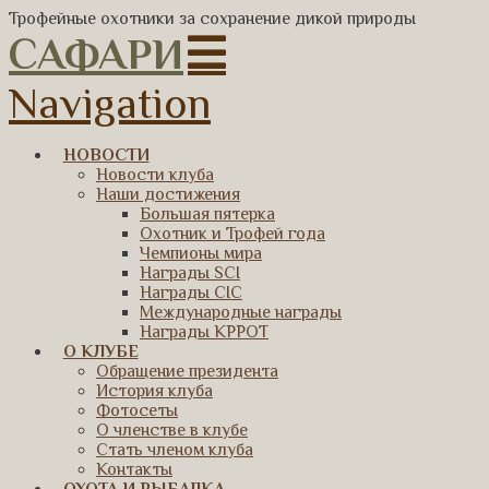
Трофейные охотники за сохранение дикой природы
САФАРИ
Navigation
НОВОСТИ
Новости клуба
Наши достижения
Большая пятерка
Охотник и Трофей года
Чемпионы мира
Награды SCI
Награды CIC
Международные награды
Награды КРРОТ
О КЛУБЕ
Обращение президента
История клуба
Фотосеты
О членстве в клубе
Стать членом клуба
Контакты