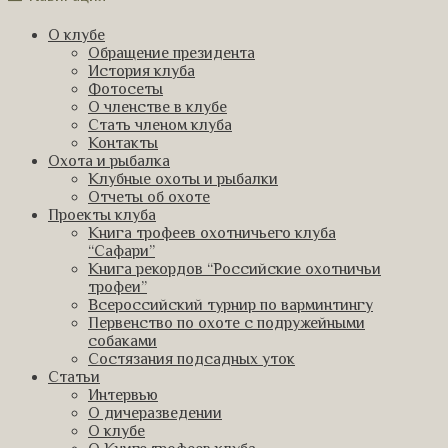
О клубе
Обращение президента
История клуба
Фотосеты
О членстве в клубе
Стать членом клуба
Контакты
Охота и рыбалка
Клубные охоты и рыбалки
Отчеты об охоте
Проекты клуба
Книга трофеев охотничьего клуба
“Сафари”
Книга рекордов “Российские охотничьи
трофеи”
Всероссийский турнир по варминтингу
Первенство по охоте с подружейными
собаками
Состязания подсадных уток
Статьи
Интервью
О дичеразведении
О клубе