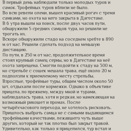
В первый день наблюдали только молодых туров и
самок. Трофейных туров вблизи не было.
Во всю ревели олени, вышел красивый рогач с тремя
самками, но охота на него закрыта в Дагестане.
В 6 утра вышли на поиск, после двух часов пути,
обнаружили 5 средних самцов тура, но решили не
трогать их.
Вскоре обнаружили стадо на соседнем хребте в 890
м от нас. Решили сделать подход на меньшую
дистанцию.
По пути, в 250 м от нас, продолжительное время
стоял крупный самец серны, но в Дагестане на неё
охота запрещена. Смогли подойти к стаду на 300 м,
но стрельбе с сошек мешала трава, ещё около 20 м
подползли к приемлемому месту стрельбы.
Взрослые, трофейные туры, общим числом около 50
шт, отдыхали после кормежки. Однако в объективе
прицела, по прежнему, между мной и турами,
наблюдалась трава, хотя и редкая, но намекающая на
возможный рикошет и промах. После
четырёхчасового перехода, не хотелось рисковать.
Пришлось выбрать самца не с самыми выдающимся
трофейными качествами, лежавшего чуть выше
других, который не так плотно был закрыт травой.
Удивительно, как только я прицелился, тур встал и