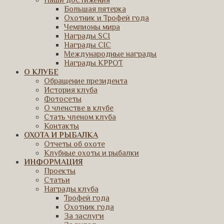
Наши достижения
Большая пятерка
Охотник и Трофей года
Чемпионы мира
Награды SCI
Награды CIC
Международные награды
Награды КРРОТ
О КЛУБЕ
Обращение президента
История клуба
Фотосеты
О членстве в клубе
Стать членом клуба
Контакты
ОХОТА И РЫБАЛКА
Отчеты об охоте
Клубные охоты и рыбалки
ИНФОРМАЦИЯ
Проекты
Статьи
Награды клуба
Трофей года
Охотник года
За заслуги