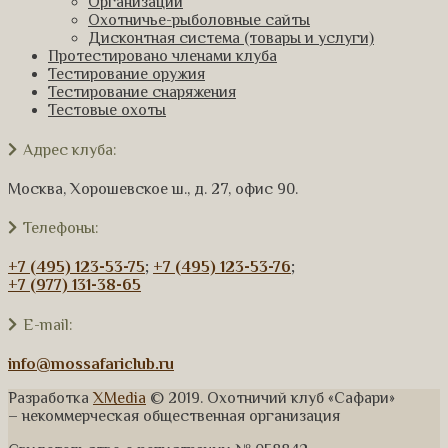
Организации
Охотничье-рыболовные сайты
Дисконтная система (товары и услуги)
Протестировано членами клуба
Тестирование оружия
Тестирование снаряжения
Тестовые охоты
Адрес клуба:
Москва, Хорошевское ш., д. 27, офис 90.
Телефоны:
+7 (495) 123-53-75
;
+7 (495) 123-53-76
;
+7 (977) 131-38-65
E-mail:
info@mossafariclub.ru
Разработка
XMedia
© 2019. Охотничий клуб «Сафари»
– некоммерческая общественная организация