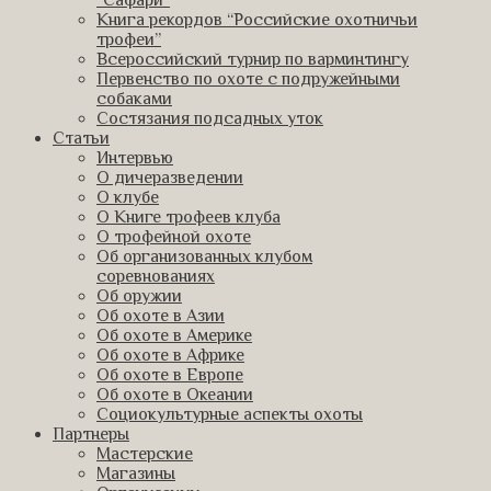
“Сафари”
Книга рекордов “Российские охотничьи
трофеи”
Всероссийский турнир по варминтингу
Первенство по охоте с подружейными
собаками
Состязания подсадных уток
Статьи
Интервью
О дичеразведении
О клубе
О Книге трофеев клуба
О трофейной охоте
Об организованных клубом
соревнованиях
Об оружии
Об охоте в Азии
Об охоте в Америке
Об охоте в Африке
Об охоте в Европе
Об охоте в Океании
Социокультурные аспекты охоты
Партнеры
Мастерские
Магазины