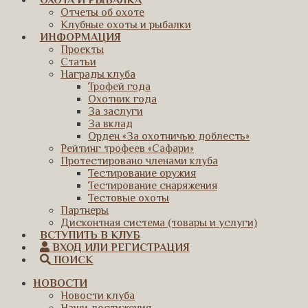
ОХОТА И РЫБАЛКА
Отчеты об охоте
Клубные охоты и рыбалки
ИНФОРМАЦИЯ
Проекты
Статьи
Награды клуба
Трофей года
Охотник года
За заслуги
За вклад
Орден «За охотничью доблесть»
Рейтинг трофеев «Сафари»
Протестировано членами клуба
Тестирование оружия
Тестирование снаряжения
Тестовые охоты
Партнеры
Дисконтная система (товары и услуги)
ВСТУПИТЬ В КЛУБ
ВХОД ИЛИ РЕГИСТРАЦИЯ
ПОИСК
НОВОСТИ
Новости клуба