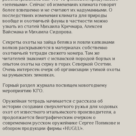
«зелеными». Сейчас об изменениях климата говорят
более взвешенно и не считают их надуманными. О
последствиях изменения климата для природы
вообще и охотничьей фауны в частности можно
узнать из статей Михаила Кречмара, Алексея
Вайсмана и Михаила Сидорова.
Секреты охоты на зайца беляка и ловли капканами
волков раскрываются в материалах собственно
охотничьей тетради свежего номера. Там же
читателей знакомят с испанской породой борзых и
опытом охоты на серну в горах Северной Осетии.
Очень интересен очерк об организации утиной охоты
на румынских зимовках.
Горный раздел журнала посвящен новогоднему
мероприятию КГО.
Оружейная тетрадь начинается с рассказа об
истории создания сверхлегкого ружья для ходовых
охот от известного итальянского производителя, а
продолжается биографическим очерком о
современном русском оружейнике Сергее Попикове и
обзором продукции фирмы «HUGLU».