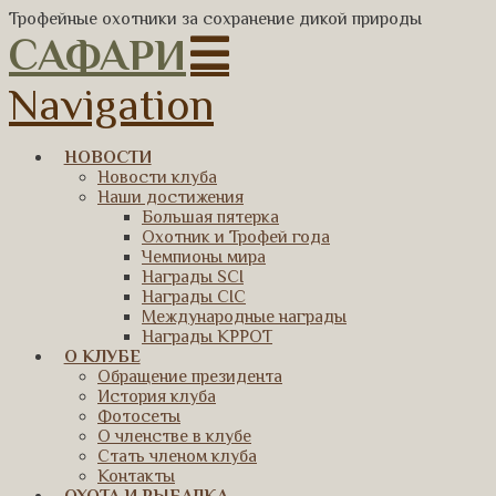
Трофейные охотники за сохранение дикой природы
САФАРИ
Navigation
НОВОСТИ
Новости клуба
Наши достижения
Большая пятерка
Охотник и Трофей года
Чемпионы мира
Награды SCI
Награды CIC
Международные награды
Награды КРРОТ
О КЛУБЕ
Обращение президента
История клуба
Фотосеты
О членстве в клубе
Стать членом клуба
Контакты