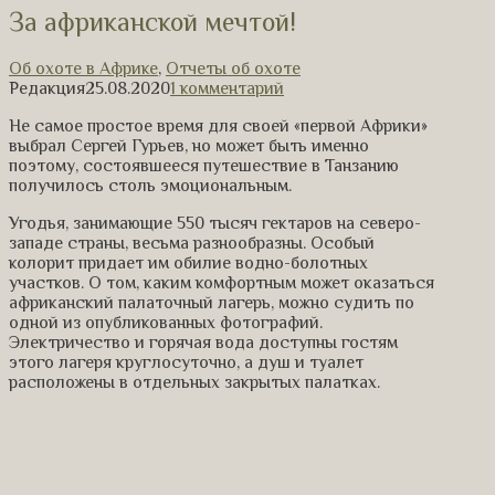
За африканской мечтой!
Об охоте в Африке
,
Отчеты об охоте
Редакция
25.08.2020
1 комментарий
Не самое простое время для своей «первой Африки»
выбрал Сергей Гурьев, но может быть именно
поэтому, состоявшееся путешествие в Танзанию
получилось столь эмоциональным.
Угодья, занимающие 550 тысяч гектаров на северо-
западе страны, весьма разнообразны. Особый
колорит придает им обилие водно-болотных
участков. О том, каким комфортным может оказаться
африканский палаточный лагерь, можно судить по
одной из опубликованных фотографий.
Электричество и горячая вода доступны гостям
этого лагеря круглосуточно, а душ и туалет
расположены в отдельных закрытых палатках.