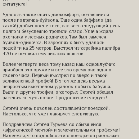
ситатунга!
Удалось также снять дискомфорт, оставшийся
после подранка-буйвола. Еще один баффало (да
какой!) добыт после того, как весь следующий день
долго и безуспешно тропили стадо. Удача ждала
охотника у лесных родников. Там был замечен
буйвол-одиночка. В зарослях к быку удалось
подойти на 25 метров. Выстрел из карабина калибра
470 не оставил ему никаких шансов.
Более четверти века тому назад наш одноклубник
приобрел это оружие и все это время оно ждало
своего часа. Первый выстрел по зверю и такой
великолепный трофей! В этот же день весьма
непростым выстрелом удалось добыть бабуина.
Были и другие трофеи, о которых Сергей обещал
рассказать чуть позже. Продолжение следует!
Сергей очень доволен состоявшейся поездкой.
Настолько, что уже планирует следующую.
Поздравляем Сергея Гурьева со сбывшейся
«африканской мечтой» и замечательными трофеями!
Надеемся, что подробности о поездке он расскажет