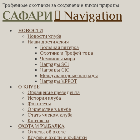
Трофейные охотники за сохранение дикой природы
САФАРИ
Navigation
НОВОСТИ
Новости клуба
Наши достижения
Большая пятерка
Охотник и Трофей года
Чемпионы мира
Награды SCI
Награды CIC
Международные награды
Награды КРРОТ
О КЛУБЕ
Обращение президента
История клуба
Фотосеты
О членстве в клубе
Стать членом клуба
Контакты
ОХОТА И РЫБАЛКА
Отчеты об охоте
Клубные охоты и рыбалки