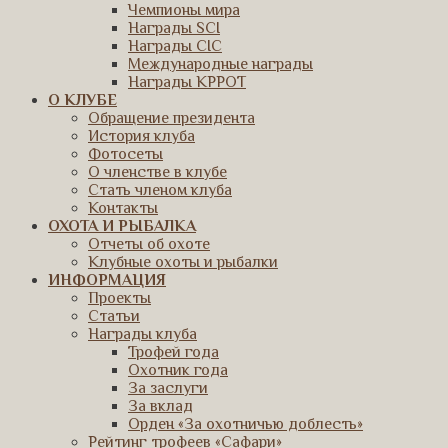
Чемпионы мира
Награды SCI
Награды CIC
Международные награды
Награды КРРОТ
О КЛУБЕ
Обращение президента
История клуба
Фотосеты
О членстве в клубе
Стать членом клуба
Контакты
ОХОТА И РЫБАЛКА
Отчеты об охоте
Клубные охоты и рыбалки
ИНФОРМАЦИЯ
Проекты
Статьи
Награды клуба
Трофей года
Охотник года
За заслуги
За вклад
Орден «За охотничью доблесть»
Рейтинг трофеев «Сафари»