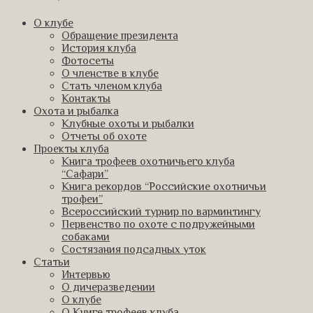
О клубе
Обращение президента
История клуба
Фотосеты
О членстве в клубе
Стать членом клуба
Контакты
Охота и рыбалка
Клубные охоты и рыбалки
Отчеты об охоте
Проекты клуба
Книга трофеев охотничьего клуба
“Сафари”
Книга рекордов “Российские охотничьи
трофеи”
Всероссийский турнир по варминтингу
Первенство по охоте с подружейными
собаками
Состязания подсадных уток
Статьи
Интервью
О дичеразведении
О клубе
О Книге трофеев клуба