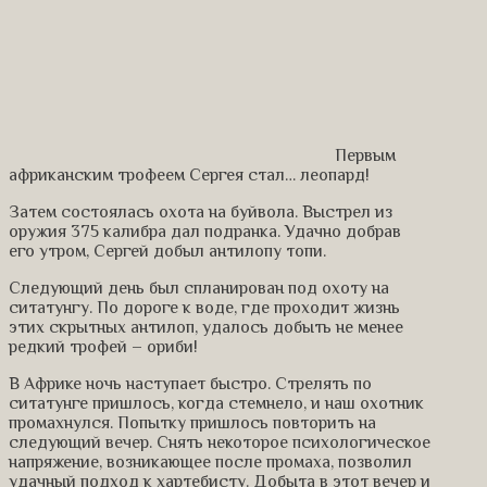
Первым
африканским трофеем Сергея стал… леопард!
Затем состоялась охота на буйвола. Выстрел из
оружия 375 калибра дал подранка. Удачно добрав
его утром, Сергей добыл антилопу топи.
Следующий день был спланирован под охоту на
ситатунгу. По дороге к воде, где проходит жизнь
этих скрытных антилоп, удалось добыть не менее
редкий трофей – ориби!
В Африке ночь наступает быстро. Стрелять по
ситатунге пришлось, когда стемнело, и наш охотник
промахнулся. Попытку пришлось повторить на
следующий вечер. Снять некоторое психологическое
напряжение, возникающее после промаха, позволил
удачный подход к хартебисту. Добыта в этот вечер и