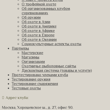
О трофейной охоте
Об организованных клубом
соревнованиях
Об оружии
Об охоте в Азии
Об охоте в Америке
Об охоте в Африке
Об охоте в Европе
Об охоте в Океании
Социокультурные аспекты охоты
Партнеры
Мастерские
Магазины
Организации
Охотничье-рыболовные сайты
Дисконтная система (товары и услуги)
Протестировано членами клуба
Тестирование оружия
Тестирование снаряжения
Тестовые охоты
Адрес клуба:
Москва, Хорошевское ш., д. 27, офис 90.