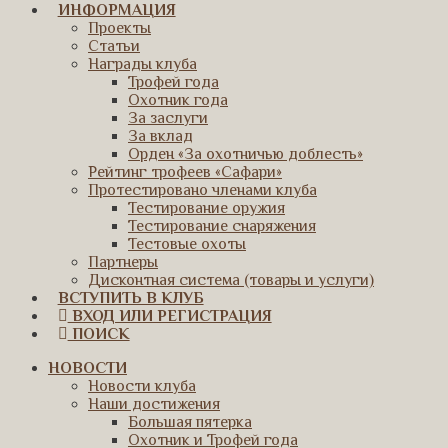
ИНФОРМАЦИЯ
Проекты
Статьи
Награды клуба
Трофей года
Охотник года
За заслуги
За вклад
Орден «За охотничью доблесть»
Рейтинг трофеев «Сафари»
Протестировано членами клуба
Тестирование оружия
Тестирование снаряжения
Тестовые охоты
Партнеры
Дисконтная система (товары и услуги)
ВСТУПИТЬ В КЛУБ
ВХОД ИЛИ РЕГИСТРАЦИЯ
ПОИСК
НОВОСТИ
Новости клуба
Наши достижения
Большая пятерка
Охотник и Трофей года